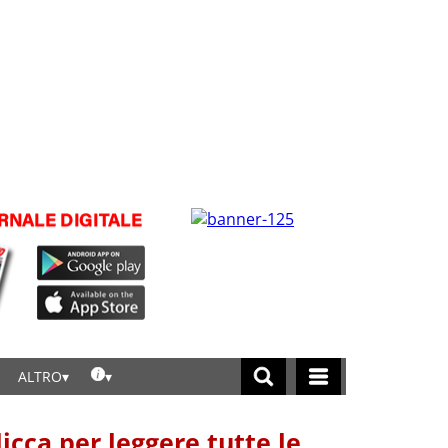
ALTRO
licca per leggere tutte le