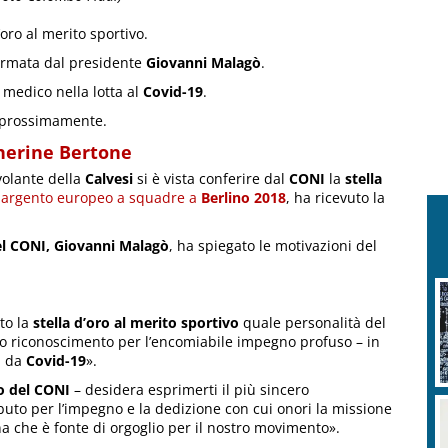
’oro al merito sportivo.
firmata dal presidente
Giovanni Malagò
.
 medico nella lotta al
Covid-19
.
 prossimamente.
therine Bertone
volante della
Calvesi
si è vista conferire dal
CONI
la
stella
,
argento europeo a squadre a
Berlino 2018
, ha ricevuto la
del CONI, Giovanni Malagò
, ha spiegato le motivazioni del
ito la
stella d’oro al merito sportivo
quale personalità del
to riconoscimento per l’encomiabile impegno profuso – in
a da
Covid-19
».
 del CONI
– desidera esprimerti il più sincero
buto per l’impegno e la dedizione con cui onori la missione
a che è fonte di orgoglio per il nostro movimento».