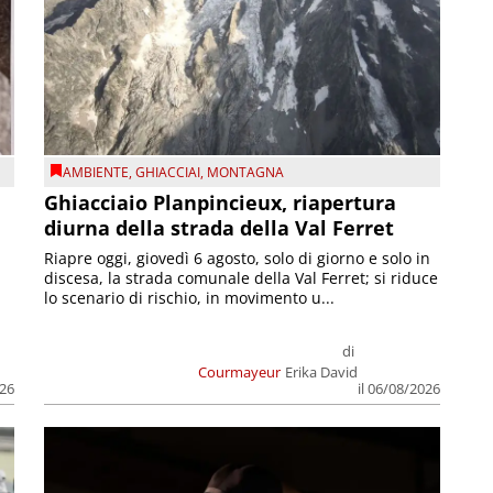
AMBIENTE
,
GHIACCIAI
,
MONTAGNA
Ghiacciaio Planpincieux, riapertura
diurna della strada della Val Ferret
Riapre oggi, giovedì 6 agosto, solo di giorno e solo in
discesa, la strada comunale della Val Ferret; si riduce
lo scenario di rischio, in movimento u...
di
Courmayeur
Erika David
026
il 06/08/2026