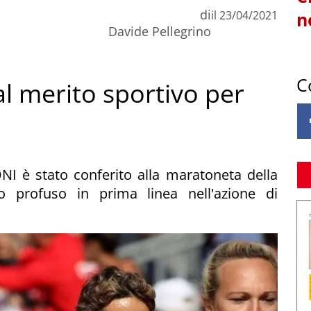
di
il
23/04/2021
n
Davide Pellegrino
C
 al merito sportivo per
NI è stato conferito alla maratoneta della
o profuso in prima linea nell'azione di
»