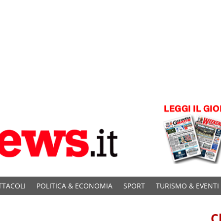
TTACOLI
POLITICA & ECONOMIA
SPORT
TURISMO & EVENTI
C