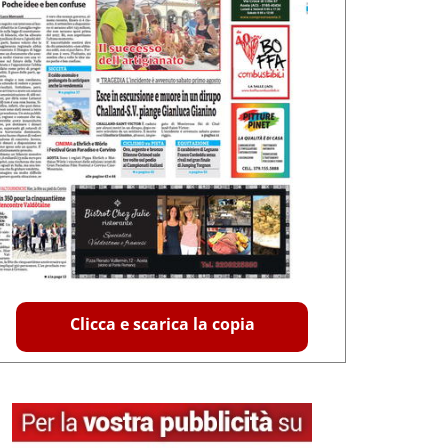
Clicca e scarica la copia