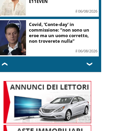
47,7%
il 06/08/2026
“Una notte di Casanova” di
Migliorini chiude Festival
teatro Volterra
il 06/08/2026
❮
❯