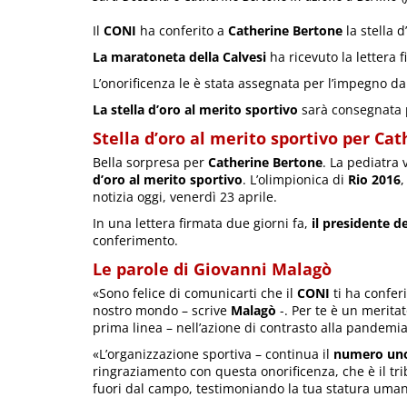
Il
CONI
ha conferito a
Catherine Bertone
la stella d
La maratoneta della Calvesi
ha ricevuto la lettera 
L’onorificenza le è stata assegnata per l’impegno da
La stella d’oro al merito sportivo
sarà consegnata
Stella d’oro al merito sportivo per Ca
Bella sorpresa per
Catherine Bertone
. La pediatra 
d’oro al merito sportivo
. L’olimpionica di
Rio 2016
notizia oggi, venerdì 23 aprile.
In una lettera firmata due giorni fa,
il presidente 
conferimento.
Le parole di Giovanni Malagò
«Sono felice di comunicarti che il
CONI
ti ha confer
nostro mondo – scrive
Malagò
-. Per te è un merita
prima linea – nell’azione di contrasto alla pandemi
«L’organizzazione sportiva – continua il
numero uno
ringraziamento con questa onorificenza, che è il tri
fuori dal campo, testimoniando la tua statura uman