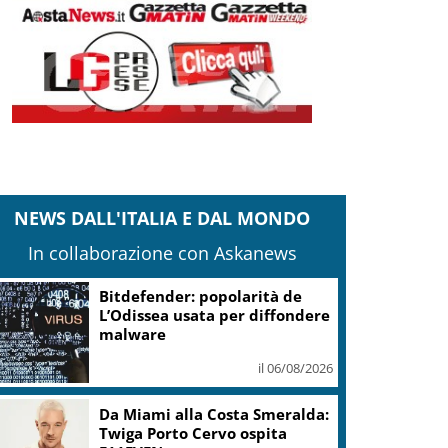
NEWS DALL'ITALIA E DAL MONDO
In collaborazione con Askanews
Guccini, Meloni: l’ho amato e
mi ha formato, continuerò a
cantarlo
il 06/08/2026
Sogin: in 2025 utile balza oltre
2,5 mln, decommissioning al