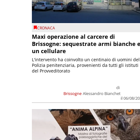
CRONACA
Maxi operazione al carcere di
Brissogne: sequestrate armi bianche 
un cellulare
L'intervento ha coinvolto un centinaio di uomini del
Polizia penitenziaria, provenienti da tutti gli istituti
del Provveditorato
di
Brissogne
Alessandro Bianchet
il 06/08/2