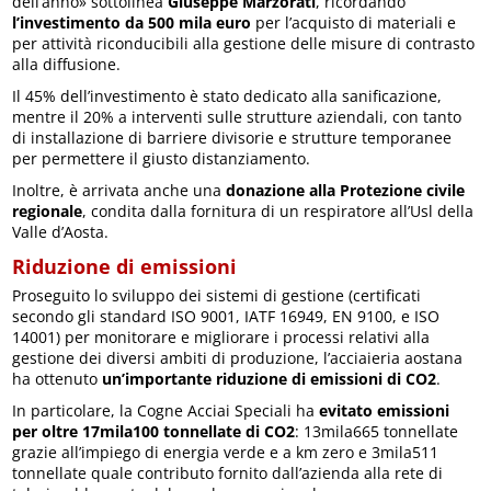
dell’anno» sottolinea
Giuseppe Marzorati
, ricordando
l’investimento da 500 mila euro
per l’acquisto di materiali e
per attività riconducibili alla gestione delle misure di contrasto
alla diffusione.
Il 45% dell’investimento è stato dedicato alla sanificazione,
mentre il 20% a interventi sulle strutture aziendali, con tanto
di installazione di barriere divisorie e strutture temporanee
per permettere il giusto distanziamento.
Inoltre, è arrivata anche una
donazione alla Protezione civile
regionale
, condita dalla fornitura di un respiratore all’Usl della
Valle d’Aosta.
Riduzione di emissioni
Proseguito lo sviluppo dei sistemi di gestione (certificati
secondo gli standard ISO 9001, IATF 16949, EN 9100, e ISO
14001) per monitorare e migliorare i processi relativi alla
gestione dei diversi ambiti di produzione, l’acciaieria aostana
ha ottenuto
un’importante riduzione di emissioni di CO2
.
In particolare, la Cogne Acciai Speciali ha
evitato emissioni
per oltre 17mila100 tonnellate di CO2
: 13mila665 tonnellate
grazie all’impiego di energia verde e a km zero e 3mila511
tonnellate quale contributo fornito dall’azienda alla rete di