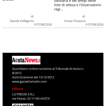
sanitaria e dei tempi delle
liste di attesa e l'Osservatorio
regi...
di
di
Davide Pellegrino
Cinzia Timpano
il 07/08/2026
il 07/08/2026
Quotidiano online Iscrizione al Tribunale di Aosta n.
8/2012
Autorizzazione del 13/12/2012
www.gazzettamatin.com
Editore
LG PRESSE S.R.L.
via Festaz, 52 11100 AOSTA