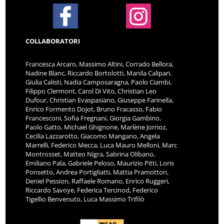
COLLABORATORI
Francesca Arcaro, Massimo Altini, Corrado Bellora,
Nadine Blanc, Riccardo Bortolotti, Manila Calipari,
Giulia Calisti, Nadia Camposaragna, Paolo Ciambi,
Filippo Clermont, Carol Di Vito, Christian Leo
Dufour, Christian Evaspasiano, Giuseppe Farinella,
Enrico Formento Dojot, Bruno Fracasso, Fabio
Francesconi, Sofia Fregnani, Giorgia Gambino,
Paolo Gatto, Michael Ghignone, Marlène Jorrioz,
Cecilia Lazzarotto, Giacomo Mangano, Angela
Marrelli, Federico Mecca, Luca Mauro Melloni, Marc
Montrosset, Matteo Nigra, Sabrina Olibano,
Emiliano Pala, Gabriele Peloso, Maurizio Pitti, Loris
Ponsetto, Andrea Portigliatti, Mattia Pramotton,
Deniel Pession, Raffaele Romano, Enrico Ruggeri,
Riccardo Savoye, Federica Tercinod, Federico
Tigellio Benvenuto, Luca Massimo Trifilò