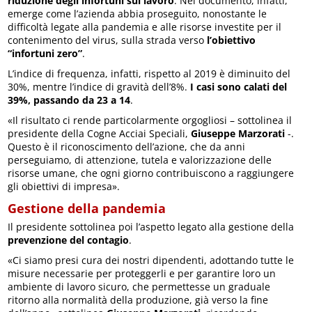
riduzione degli infortuni sul lavoro
. Nel documento, infatti,
emerge come l’azienda abbia proseguito, nonostante le
difficoltà legate alla pandemia e alle risorse investite per il
contenimento del virus, sulla strada verso
l’obiettivo
“infortuni zero”
.
L’indice di frequenza, infatti, rispetto al 2019 è diminuito del
30%, mentre l’indice di gravità dell’8%.
I casi sono calati del
39%, passando da 23 a 14
.
«Il risultato ci rende particolarmente orgogliosi – sottolinea il
presidente della Cogne Acciai Speciali,
Giuseppe Marzorati
-.
Questo è il riconoscimento dell’azione, che da anni
perseguiamo, di attenzione, tutela e valorizzazione delle
risorse umane, che ogni giorno contribuiscono a raggiungere
gli obiettivi di impresa».
Gestione della pandemia
Il presidente sottolinea poi l’aspetto legato alla gestione della
prevenzione del contagio
.
«Ci siamo presi cura dei nostri dipendenti, adottando tutte le
misure necessarie per proteggerli e per garantire loro un
ambiente di lavoro sicuro, che permettesse un graduale
ritorno alla normalità della produzione, già verso la fine