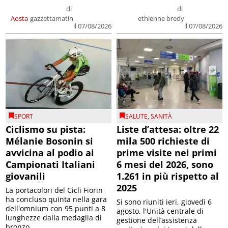
di
di
Aosta
gazzettamatin
ethienne bredy
il 07/08/2026
il 07/08/2026
SPORT
SALUTE
,
SANITÀ
Ciclismo su pista:
Liste d’attesa: oltre 22
Mélanie Bosonin si
mila 500 richieste di
avvicina al podio ai
prime visite nei primi
Campionati Italiani
6 mesi del 2026, sono
giovanili
1.261 in più rispetto al
2025
La portacolori del Cicli Fiorin
ha concluso quinta nella gara
Si sono riuniti ieri, giovedì 6
dell'omnium con 95 punti a 8
agosto, l'Unità centrale di
lunghezze dalla medaglia di
gestione dell’assistenza
bronzo