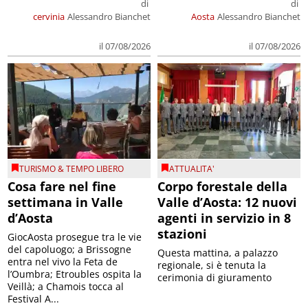
di
di
cervinia
Alessandro Bianchet
Aosta
Alessandro Bianchet
il 07/08/2026
il 07/08/2026
TURISMO & TEMPO LIBERO
ATTUALITA'
Cosa fare nel fine
Corpo forestale della
settimana in Valle
Valle d’Aosta: 12 nuovi
d’Aosta
agenti in servizio in 8
stazioni
GiocAosta prosegue tra le vie
del capoluogo; a Brissogne
Questa mattina, a palazzo
entra nel vivo la Feta de
regionale, si è tenuta la
l’Oumbra; Etroubles ospita la
cerimonia di giuramento
Veillà; a Chamois tocca al
Festival A...