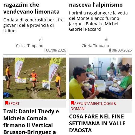
ragazzini che
nasceva l’alpinismo
vendevano limonata
I primi a raggiungere la vetta
del Monte Bianco furono
Ondata di generosità per i tre
Jacques Balmat e Michel
giovani della provincia di
Gabriel Paccard
Udine
di
di
Cinzia Timpano
Cinzia Timpano
il 08/08/2026
il 08/08/2026
SPORT
APPUNTAMENTI
,
OGGI &
DOMANI
Trail: Daniel Thedy e
COSA FARE NEL FINE
Michela Comola
SETTIMANA IN VALLE
firmano il Vertical
D’AOSTA
Brusson-Bringuez a