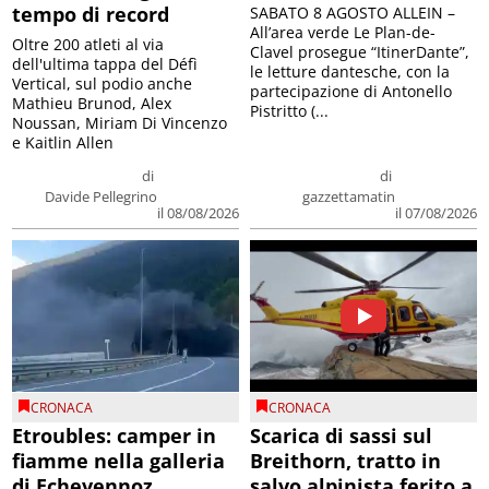
tempo di record
SABATO 8 AGOSTO ALLEIN –
All’area verde Le Plan-de-
Oltre 200 atleti al via
Clavel prosegue “ItinerDante”,
dell'ultima tappa del Défì
le letture dantesche, con la
Vertical, sul podio anche
partecipazione di Antonello
Mathieu Brunod, Alex
Pistritto (...
Noussan, Miriam Di Vincenzo
e Kaitlin Allen
di
di
Davide Pellegrino
gazzettamatin
il 08/08/2026
il 07/08/2026
CRONACA
CRONACA
Etroubles: camper in
Scarica di sassi sul
fiamme nella galleria
Breithorn, tratto in
di Echevennoz
salvo alpinista ferito a