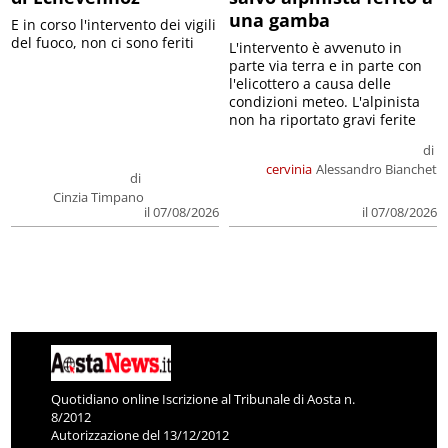
una gamba
E in corso l'intervento dei vigili
del fuoco, non ci sono feriti
L'intervento è avvenuto in
parte via terra e in parte con
l'elicottero a causa delle
condizioni meteo. L'alpinista
non ha riportato gravi ferite
di
cervinia
Alessandro Bianchet
di
Cinzia Timpano
il 07/08/2026
il 07/08/2026
Quotidiano online Iscrizione al Tribunale di Aosta n.
8/2012
Autorizzazione del 13/12/2012