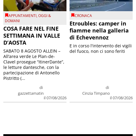
APPUNTAMENTI
,
OGGI &
CRONACA
DOMANI
Etroubles: camper in
COSA FARE NEL FINE
fiamme nella galleria
SETTIMANA IN VALLE
di Echevennoz
D’AOSTA
E in corso l'intervento dei vigili
SABATO 8 AGOSTO ALLEIN –
del fuoco, non ci sono feriti
All’area verde Le Plan-de-
Clavel prosegue “ItinerDante”,
le letture dantesche, con la
partecipazione di Antonello
Pistritto (...
di
di
gazzettamatin
Cinzia Timpano
il 07/08/2026
il 07/08/2026