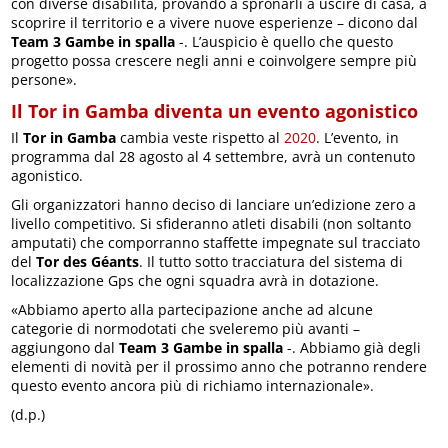
con diverse disabilità, provando a spronarli a uscire di casa, a
scoprire il territorio e a vivere nuove esperienze – dicono dal
Team 3 Gambe in spalla
-. L’auspicio è quello che questo
progetto possa crescere negli anni e coinvolgere sempre più
persone».
Il Tor in Gamba diventa un evento agonistico
Il
Tor in Gamba
cambia veste rispetto al
2020
. L’evento, in
programma dal 28 agosto al 4 settembre, avrà un contenuto
agonistico.
Gli organizzatori hanno deciso di lanciare un’edizione zero a
livello competitivo. Si sfideranno atleti disabili (non soltanto
amputati) che comporranno staffette impegnate sul tracciato
del
Tor des Géants
. Il tutto sotto tracciatura del sistema di
localizzazione Gps che ogni squadra avrà in dotazione.
«Abbiamo aperto alla partecipazione anche ad alcune
categorie di normodotati che sveleremo più avanti –
aggiungono dal
Team 3 Gambe in spalla
-. Abbiamo già degli
elementi di novità per il prossimo anno che potranno rendere
questo evento ancora più di richiamo internazionale».
(d.p.)