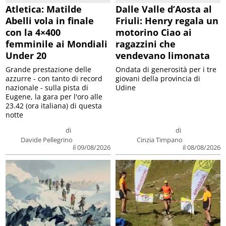
Atletica: Matilde
Dalle Valle d’Aosta al
Abelli vola in finale
Friuli: Henry regala un
con la 4×400
motorino Ciao ai
femminile ai Mondiali
ragazzini che
Under 20
vendevano limonata
Grande prestazione delle
Ondata di generosità per i tre
azzurre - con tanto di record
giovani della provincia di
nazionale - sulla pista di
Udine
Eugene, la gara per l'oro alle
23.42 (ora italiana) di questa
notte
di
di
Davide Pellegrino
Cinzia Timpano
il 09/08/2026
il 08/08/2026