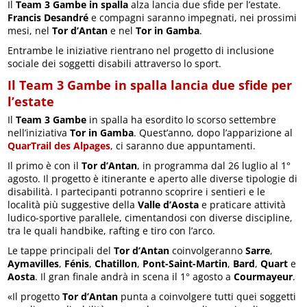
Il
Team 3 Gambe in spalla
alza lancia due sfide per l’estate.
Francis Desandré
e compagni saranno impegnati, nei prossimi
mesi, nel
Tor d’Antan
e nel
Tor in Gamba
.
Entrambe le iniziative rientrano nel progetto di inclusione
sociale dei soggetti disabili attraverso lo sport.
Il Team 3 Gambe in spalla lancia due sfide per
l’estate
Il
Team 3 Gambe
in spalla ha esordito lo scorso settembre
nell’iniziativa
Tor in Gamba
. Quest’anno, dopo l’apparizione al
QuarTrail des Alpages
, ci saranno due appuntamenti.
Il primo è con il
Tor d’Antan
, in programma dal 26 luglio al 1°
agosto. Il progetto è itinerante e aperto alle diverse tipologie di
disabilità. I partecipanti potranno scoprire i sentieri e le
località più suggestive della
Valle d’Aosta
e praticare attività
ludico-sportive parallele, cimentandosi con diverse discipline,
tra le quali handbike, rafting e tiro con l’arco.
Le tappe principali del
Tor d’Antan
coinvolgeranno
Sarre
,
Aymavilles
,
Fénis
,
Chatillon
,
Pont-Saint-Martin
,
Bard
,
Quart
e
Aosta
. Il gran finale andrà in scena il 1° agosto a
Courmayeur
.
«Il progetto
Tor d’Antan
punta a coinvolgere tutti quei soggetti