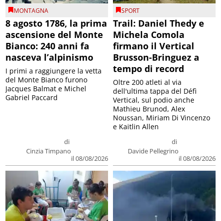
MONTAGNA
SPORT
8 agosto 1786, la prima
Trail: Daniel Thedy e
ascensione del Monte
Michela Comola
Bianco: 240 anni fa
firmano il Vertical
nasceva l’alpinismo
Brusson-Bringuez a
tempo di record
I primi a raggiungere la vetta
del Monte Bianco furono
Oltre 200 atleti al via
Jacques Balmat e Michel
dell'ultima tappa del Défì
Gabriel Paccard
Vertical, sul podio anche
Mathieu Brunod, Alex
Noussan, Miriam Di Vincenzo
e Kaitlin Allen
di
di
Cinzia Timpano
Davide Pellegrino
il 08/08/2026
il 08/08/2026