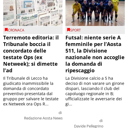
CRONACA
SPORT
Terremoto editoria: il
Futsal: niente serie A
Tribunale boccia il
femminile per l’Aosta
concordato delle
511, la Divisione
testate Ops (ex
nazionale non accoglie
Netweek); si dimette
la domanda di
l’ad
ripescaggio
Il Tribunale di Lecco ha
La Divisione calcio a 5 ha
giudicato inammissibile la
deciso di non varare un girone
domanda di concordato
dispari, lasciando il club del
preventivo presentata dal
capoluogo regionale in B;
gruppo per salvare le testate
ufficializzate le avversarie dei
ex Netweek ora Ops R...
gi...
di
Redazione Aosta News
di
Davide Pellegrino