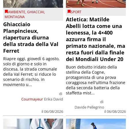
AMBIENTE
,
GHIACCIAI
,
SPORT
MONTAGNA
Atletica: Matilde
Ghiacciaio
Abelli lotta come una
Planpincieux,
leonessa, la 4×400
riapertura diurna
azzurra firma il
della strada della Val
primato nazionale, ma
Ferret
resta fuori dalla finale
dei Mondiali Under 20
Riapre oggi, giovedì 6 agosto,
solo di giorno e solo in
Buon debutto iridato della
discesa, la strada comunale
stellina della Cogne,
della Val Ferret; si riduce lo
protagonista di una prova
scenario di rischio, in
coraggiosa nell'ultima frazione
movimento u...
della seconda batteria della
staffetta mist...
di
Courmayeur
Erika David
di
Davide Pellegrino
il 06/08/2026
il 06/08/2026