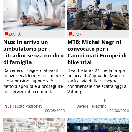
SANITÀ
SPORT
Nus: in arrivo un
MTB: Michel Negrini
ambulatorio per i
convocato per i
cittadini senza medico
Campionati Europei di
di famiglia
bike trial
Da venerdì 7 agosto attivo il
Il valdostano, 24° nella tappa
nuovo servizio medico, mentre
polacca di Coppa del Mondo,
il dottor Gino Sapone si è
sarà al via della rassegna
detto disponibile a proseguire
continentale che scatta oggi a
nel servizio alla comunità
Valberg
di
di
Nus
Fausto Vassoney
Davide Pellegrino
il 06/08/2026
il 06/08/2026