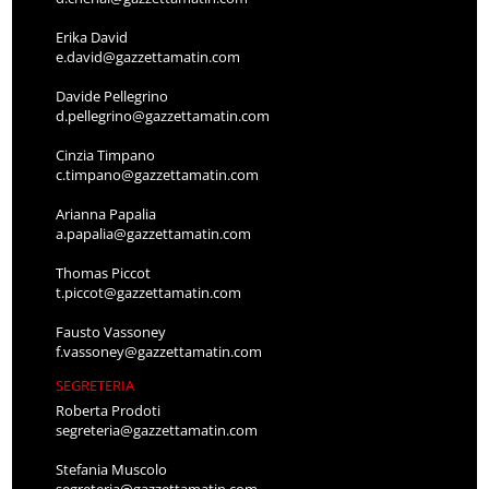
Erika David
e.david@gazzettamatin.com
Davide Pellegrino
d.pellegrino@gazzettamatin.com
Cinzia Timpano
c.timpano@gazzettamatin.com
Arianna Papalia
a.papalia@gazzettamatin.com
Thomas Piccot
t.piccot@gazzettamatin.com
Fausto Vassoney
f.vassoney@gazzettamatin.com
SEGRETERIA
Roberta Prodoti
segreteria@gazzettamatin.com
Stefania Muscolo
segreteria@gazzettamatin.com