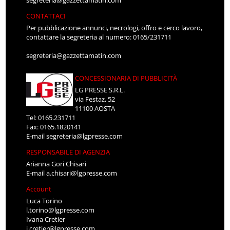
CONTATTACI
Per pubblicazione annunci, necrologi, offro e cerco lavoro,
contattare la segreteria al numero: 0165/231711
segreteria@gazzettamatin.com
CONCESSIONARIA DI PUBBLICITÀ
LG PRESSE S.R.L.
via Festaz, 52
11100 AOSTA
Tel: 0165.231711
Fax: 0165.1820141
E-mail
segreteria@lgpresse.com
RESPONSABILE DI AGENZIA
Arianna Gori Chisari
E-mail
a.chisari@lgpresse.com
Account
Luca Torino
l.torino@lgpresse.com
Ivana Cretier
i.cretier@lgpresse.com