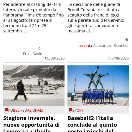
Per aderire al casting del film
La decisione delle guide di
internazionale prodotto da
Breuil Cervinia è scattata a
Panorama Films c'è tempo fino
seguito della frana di oggi
al 31 agosto; le riprese si
sulla parete sud del Cervino;
terranno tra il 21 e 25
gli esperti raccomandano
settembre...
massima at...
di
cervinia
Alessandro Bianchet
di
Erika David
il 05/08/2026
il 05/08/2026
PUBBLIREDAZIONALI
SPORT
Stagione invernale,
Baseball5: l’Italia
nuove opportunità di
conclude al quinto
lavoro a La Thuile
posto i Giochi del