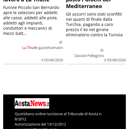
Mediterraneo
Funivie Piccolo San Bernardo
apre le selezioni per addetti
Gli azzurri sono stati sconfitti
alle casse, addetti alle piste,
nei quarti di finale dalla
addetti agli impianti,
Turchia, pagando a caro
conduttori e meccanici di
prezzo il ko nel girone
mezzi batt...
eliminatorio contro la Tunisia
di
La Thuile
gazzettamatin
di
Davide Pellegrino
il 05/08/2026
il 05/08/2026
Quotidiano online Iscrizione al Tribunale di Aosta n.
8/2012
Autorizzazione del 13/12/2012