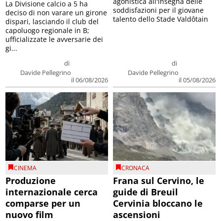
agonistica all'insegna delle
La Divisione calcio a 5 ha
soddisfazioni per il giovane
deciso di non varare un girone
talento dello Stade Valdôtain
dispari, lasciando il club del
capoluogo regionale in B;
ufficializzate le avversarie dei
gi...
di
di
Davide Pellegrino
Davide Pellegrino
il 06/08/2026
il 05/08/2026
CINEMA
CRONACA
Produzione
Frana sul Cervino, le
internazionale cerca
guide di Breuil
comparse per un
Cervinia bloccano le
nuovo film
ascensioni