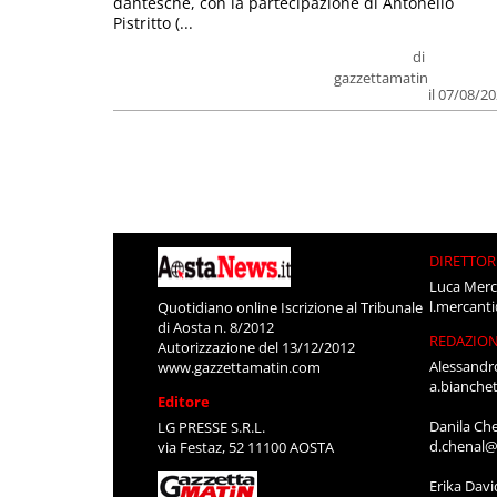
dantesche, con la partecipazione di Antonello
Pistritto (...
di
gazzettamatin
il 07/08/2
DIRETTOR
Luca Merc
l.mercant
Quotidiano online Iscrizione al Tribunale
di Aosta n. 8/2012
REDAZIO
Autorizzazione del 13/12/2012
Alessandr
www.gazzettamatin.com
a.bianche
Editore
Danila Ch
LG PRESSE S.R.L.
d.chenal@
via Festaz, 52 11100 AOSTA
Erika Davi