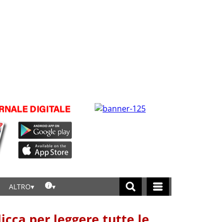
ALTRO
licca per leggere tutte le