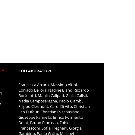
ITÀ
COLLABORATORI
L.
Francesca Arcaro, Massimo Altini,
Corrado Bellora, Nadine Blanc, Riccardo
11
Bortolotti, Manila Calipari, Giulia Calisti,
Nadia Camposaragna, Paolo Ciambi,
m
Filippo Clermont, Carol Di Vito, Christian
Leo Dufour, Christian Evaspasiano,
Giuseppe Farinella, Enrico Formento
Dojot, Bruno Fracasso, Fabio
Francesconi, Sofia Fregnani, Giorgia
Gambino, Paolo Gatto, Michael