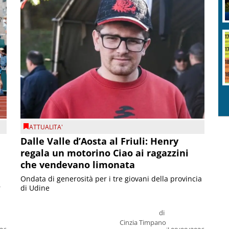
ATTUALITA'
Dalle Valle d’Aosta al Friuli: Henry
regala un motorino Ciao ai ragazzini
che vendevano limonata
Ondata di generosità per i tre giovani della provincia
r
di Udine
di
Cinzia Timpano