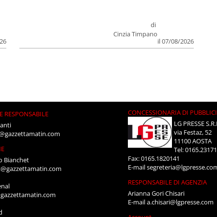
di
Cinzia Timpano
026
il 07/08/2026
CONCESSIONARIA DI PUBBLIC
E RESPONSABILE
LG PRESSE S.R.
anti
via Festaz, 52
i@gazzettamatin.com
11100 AOSTA
NE
Tel: 0165.2317
Fax: 0165.1820141
o Bianchet
E-mail
segreteria@lgpresse.co
t@gazzettamatin.com
RESPONSABILE DI AGENZIA
enal
Arianna Gori Chisari
gazzettamatin.com
E-mail
a.chisari@lgpresse.com
d
Account