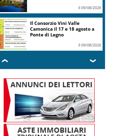
il 09/08/2026
In Canada oltre 20mila
evacuati per un maxi incendio
in Columbia Britannica
il 09/08/2026
❮
❯