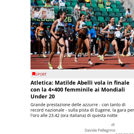
SPORT
Atletica: Matilde Abelli vola in finale
con la 4×400 femminile ai Mondiali
Under 20
Grande prestazione delle azzurre - con tanto di
record nazionale - sulla pista di Eugene, la gara pe
l'oro alle 23.42 (ora italiana) di questa notte
di
Davide Pellegrino