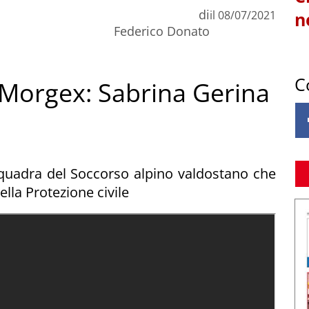
di
il
08/07/2021
n
Federico Donato
C
Morgex: Sabrina Gerina
squadra del Soccorso alpino valdostano che
lla Protezione civile