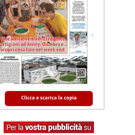
Clicca e scarica la copia