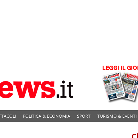
TTACOLI
POLITICA & ECONOMIA
SPORT
TURISMO & EVENTI
C