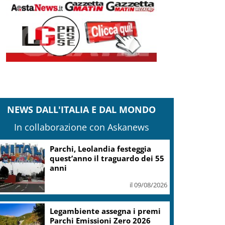
NEWS DALL'ITALIA E DAL MONDO
In collaborazione con Askanews
ampania, Allerta gialla per temporali
mprovvisi su tutta Regione
il 09/08/2026
Canottaggio, Alizee Ribolzi
campione del mondo U19 nel
singolo