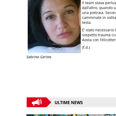
Il team stava perlu
dall’altro, quando 
una pietraia. Secon
camminate in solita
testa.
E’ stato necessario
sospetto trauma cra
Aosta con l’elicotter
(f.d.)
Sabrina Gerina
ULTIME NEWS