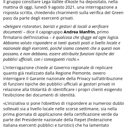
Il gruppo consiliare Lega Vallée d’Aoste ha depositato, nella
mattina di oggi, lunedì 9 agosto 2021, una interrogazione a
risposta scritta, chiedendo chiarimenti sulla verifica del Green
pass da parte degli esercenti privati.
«
Delegare ristoratori, baristi e gestori di locali a verificare
documenti
– dice il capogruppo
Andrea Manfrin,
primo
firmatario dell’iniziativa –
è qualcosa che sfugge ad ogni logica.
Abbiamo voluto rispondere ai tanti quesiti posti a livello locale e
nazionale dagli esercenti, poiché siamo convinti che a questi non
possano, e non debbano, essere attribuite funzioni tipiche dei
pubblici ufficiali, con i conseguenti rischi.
»
L’interrogazione chiede al Governo regionale di replicare
quanto già realizzato dalla Regione Piemonte, ovvero
interrogare il Garante nazionale della Privacy sull’attribuzione
di funzioni tipiche dei pubblici ufficiali ai gestori privati in
relazione alla titolarità di identificare i propri clienti esigendo
l’esibizione dei documenti di identità.
«L’iniziativa si pone l’obiettivo di rispondere ai numerosi dubbi
sollevati sia a livello locale nelle scorse settimane, sia nella
prima giornata di applicazione della certificazione verde da
parte del Presidente nazionale della Fiepet (Federazione
italiana esercenti pubblici e turistici) che ha lamentato