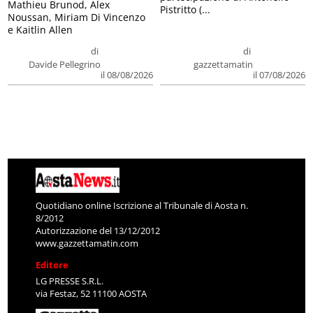
Mathieu Brunod, Alex
Pistritto (...
Noussan, Miriam Di Vincenzo
e Kaitlin Allen
di
di
Davide Pellegrino
gazzettamatin
il 08/08/2026
il 07/08/2026
Quotidiano online Iscrizione al Tribunale di Aosta n.
8/2012
Autorizzazione del 13/12/2012
www.gazzettamatin.com
Editore
LG PRESSE S.R.L.
via Festaz, 52 11100 AOSTA