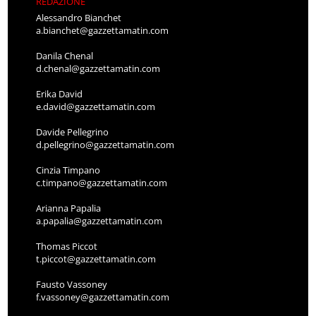
REDAZIONE
Alessandro Bianchet
a.bianchet@gazzettamatin.com
Danila Chenal
d.chenal@gazzettamatin.com
Erika David
e.david@gazzettamatin.com
Davide Pellegrino
d.pellegrino@gazzettamatin.com
Cinzia Timpano
c.timpano@gazzettamatin.com
Arianna Papalia
a.papalia@gazzettamatin.com
Thomas Piccot
t.piccot@gazzettamatin.com
Fausto Vassoney
f.vassoney@gazzettamatin.com