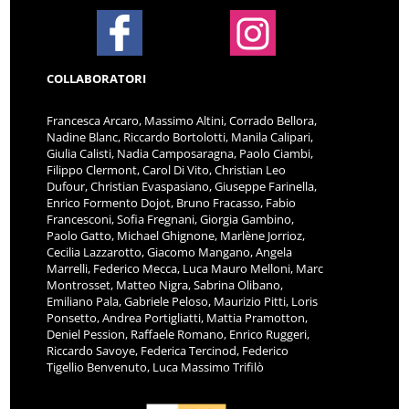
COLLABORATORI
Francesca Arcaro, Massimo Altini, Corrado Bellora,
Nadine Blanc, Riccardo Bortolotti, Manila Calipari,
Giulia Calisti, Nadia Camposaragna, Paolo Ciambi,
Filippo Clermont, Carol Di Vito, Christian Leo
Dufour, Christian Evaspasiano, Giuseppe Farinella,
Enrico Formento Dojot, Bruno Fracasso, Fabio
Francesconi, Sofia Fregnani, Giorgia Gambino,
Paolo Gatto, Michael Ghignone, Marlène Jorrioz,
Cecilia Lazzarotto, Giacomo Mangano, Angela
Marrelli, Federico Mecca, Luca Mauro Melloni, Marc
Montrosset, Matteo Nigra, Sabrina Olibano,
Emiliano Pala, Gabriele Peloso, Maurizio Pitti, Loris
Ponsetto, Andrea Portigliatti, Mattia Pramotton,
Deniel Pession, Raffaele Romano, Enrico Ruggeri,
Riccardo Savoye, Federica Tercinod, Federico
Tigellio Benvenuto, Luca Massimo Trifilò