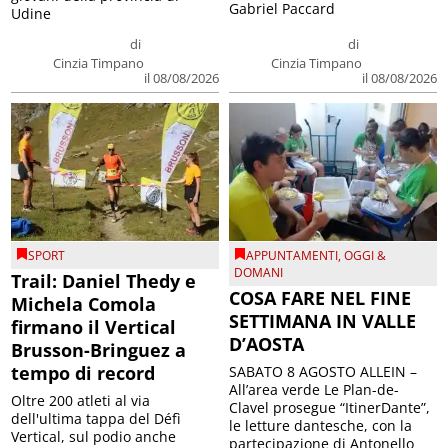
Gabriel Paccard
Udine
di
di
Cinzia Timpano
Cinzia Timpano
il 08/08/2026
il 08/08/2026
SPORT
APPUNTAMENTI
,
OGGI &
DOMANI
Trail: Daniel Thedy e
COSA FARE NEL FINE
Michela Comola
SETTIMANA IN VALLE
firmano il Vertical
D’AOSTA
Brusson-Bringuez a
tempo di record
SABATO 8 AGOSTO ALLEIN –
All’area verde Le Plan-de-
Oltre 200 atleti al via
Clavel prosegue “ItinerDante”,
dell'ultima tappa del Défì
le letture dantesche, con la
Vertical, sul podio anche
partecipazione di Antonello