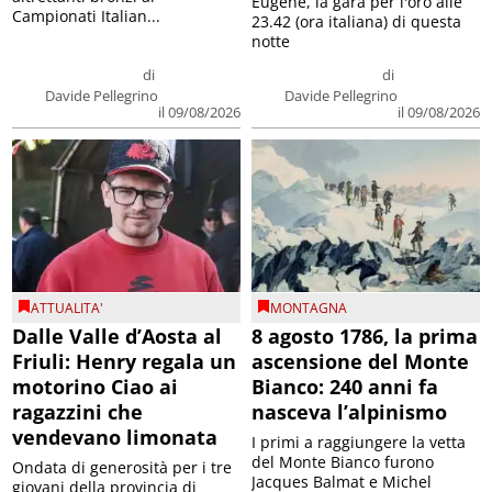
Eugene, la gara per l'oro alle
Campionati Italian...
23.42 (ora italiana) di questa
notte
di
di
Davide Pellegrino
Davide Pellegrino
il 09/08/2026
il 09/08/2026
ATTUALITA'
MONTAGNA
Dalle Valle d’Aosta al
8 agosto 1786, la prima
Friuli: Henry regala un
ascensione del Monte
motorino Ciao ai
Bianco: 240 anni fa
ragazzini che
nasceva l’alpinismo
vendevano limonata
I primi a raggiungere la vetta
del Monte Bianco furono
Ondata di generosità per i tre
Jacques Balmat e Michel
giovani della provincia di