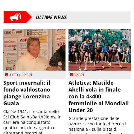
ULTIME NEWS
LUTTO
,
SPORT
SPORT
Sport invernali: il
Atletica: Matilde
fondo valdostano
Abelli vola in finale
piange Lorenzina
con la 4×400
Guala
femminile ai Mondiali
Under 20
Classe 1941, cresciuta nello
Sci Club Saint-Barthélemy, in
Grande prestazione delle
carriera ha conquistato
azzurre - con tanto di record
quattro ori, due argento e
nazionale - sulla pista di
altrettanti bronzi ai