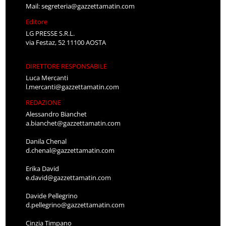
Mail:
segreteria@gazzettamatin.com
Editore
LG PRESSE S.R.L.
via Festaz, 52 11100 AOSTA
DIRETTORE RESPONSABILE
Luca Mercanti
l.mercanti@gazzettamatin.com
REDAZIONE
Alessandro Bianchet
a.bianchet@gazzettamatin.com
Danila Chenal
d.chenal@gazzettamatin.com
Erika David
e.david@gazzettamatin.com
Davide Pellegrino
d.pellegrino@gazzettamatin.com
Cinzia Timpano