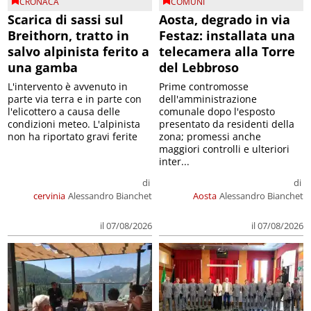
CRONACA
COMUNI
Scarica di sassi sul
Aosta, degrado in via
Breithorn, tratto in
Festaz: installata una
salvo alpinista ferito a
telecamera alla Torre
una gamba
del Lebbroso
L'intervento è avvenuto in
Prime contromosse
parte via terra e in parte con
dell'amministrazione
l'elicottero a causa delle
comunale dopo l'esposto
condizioni meteo. L'alpinista
presentato da residenti della
non ha riportato gravi ferite
zona; promessi anche
maggiori controlli e ulteriori
inter...
di
di
cervinia
Alessandro Bianchet
Aosta
Alessandro Bianchet
il 07/08/2026
il 07/08/2026