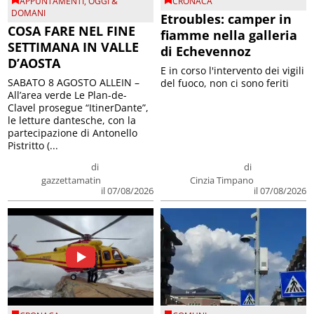
APPUNTAMENTI
,
OGGI &
CRONACA
DOMANI
Etroubles: camper in
COSA FARE NEL FINE
fiamme nella galleria
SETTIMANA IN VALLE
di Echevennoz
D’AOSTA
E in corso l'intervento dei vigili
SABATO 8 AGOSTO ALLEIN –
del fuoco, non ci sono feriti
All’area verde Le Plan-de-
Clavel prosegue “ItinerDante”,
le letture dantesche, con la
partecipazione di Antonello
Pistritto (...
di
di
gazzettamatin
Cinzia Timpano
il 07/08/2026
il 07/08/2026