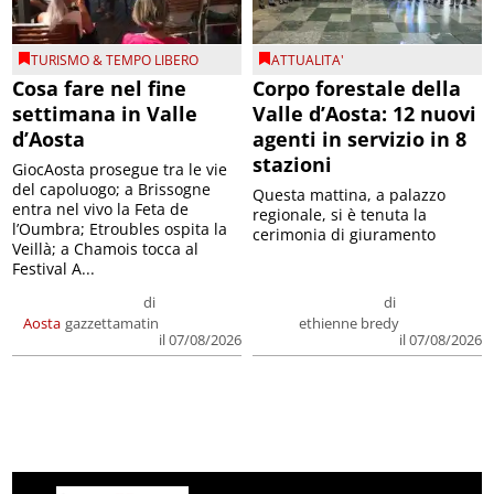
TURISMO & TEMPO LIBERO
ATTUALITA'
Cosa fare nel fine
Corpo forestale della
settimana in Valle
Valle d’Aosta: 12 nuovi
d’Aosta
agenti in servizio in 8
stazioni
GiocAosta prosegue tra le vie
del capoluogo; a Brissogne
Questa mattina, a palazzo
entra nel vivo la Feta de
regionale, si è tenuta la
l’Oumbra; Etroubles ospita la
cerimonia di giuramento
Veillà; a Chamois tocca al
Festival A...
di
di
Aosta
gazzettamatin
ethienne bredy
il 07/08/2026
il 07/08/2026