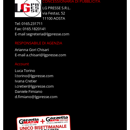
CONCESSIONARIA DI PUBBLICITÀ
LG PRESSE S.R.L.
via Festaz, 52
11100 AOSTA
Tel: 0165.231711
Fax: 0165.1820141
E-mail
segreteria@lgpresse.com
RESPONSABILE DI AGENZIA
Arianna Gori Chisari
E-mail
a.chisari@lgpresse.com
Account
Luca Torino
l.torino@lgpresse.com
Ivana Cretier
i.cretier@lgpresse.com
Daniele Fimiano
d.fimiano@lgpresse.com