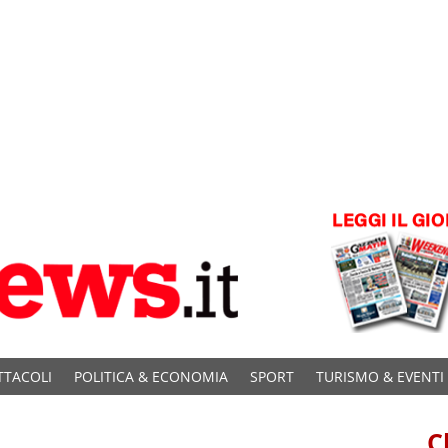
TTACOLI
POLITICA & ECONOMIA
SPORT
TURISMO & EVENTI
C