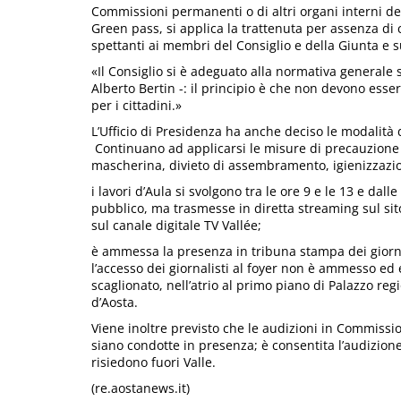
Commissioni permanenti o di altri organi interni del
Green pass, si applica la trattenuta per assenza di 
spettanti ai membri del Consiglio e della Giunta e su
«Il Consiglio si è adeguato alla normativa generale s
Alberto Bertin -: il principio è che non devono esse
per i cittadini.»
L’Ufficio di Presidenza ha anche deciso le modalità 
Continuano ad applicarsi le misure di precauzione fi
mascherina, divieto di assembramento, igienizzazio
i lavori d’Aula si svolgono tra le ore 9 e le 13 e dal
pubblico, ma trasmesse in diretta streaming sul sito
sul canale digitale TV Vallée;
è ammessa la presenza in tribuna stampa dei giorna
l’accesso dei giornalisti al foyer non è ammesso ed 
scaglionato, nell’atrio al primo piano di Palazzo regi
d’Aosta.
Viene inoltre previsto che le audizioni in Commissio
siano condotte in presenza; è consentita l’audizione
risiedono fuori Valle.
(re.aostanews.it)