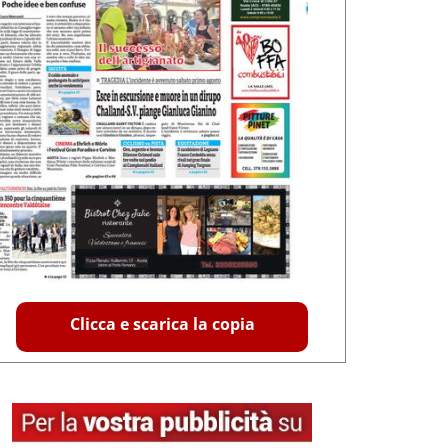
Clicca e scarica la copia