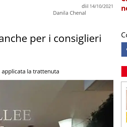
di
il
14/10/2021
n
Danila Chenal
C
nche per i consiglieri
 applicata la trattenuta