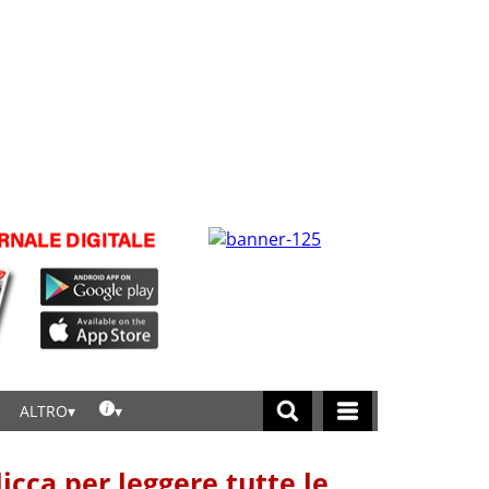
ALTRO
licca per leggere tutte le