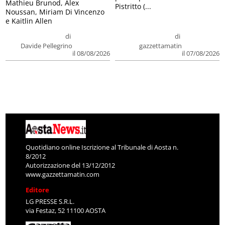
Mathieu Brunod, Alex
Pistritto (...
Noussan, Miriam Di Vincenzo
e Kaitlin Allen
di
di
Davide Pellegrino
gazzettamatin
il 08/08/2026
il 07/08/2026
Quotidiano online Iscrizione al Tribunale di Aosta n.
8/2012
Autorizzazione del 13/12/2012
www.gazzettamatin.com
Editore
LG PRESSE S.R.L.
via Festaz, 52 11100 AOSTA