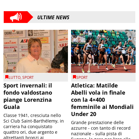
ULTIME NEWS
LUTTO
,
SPORT
SPORT
Sport invernali: il
Atletica: Matilde
fondo valdostano
Abelli vola in finale
piange Lorenzina
con la 4×400
Guala
femminile ai Mondiali
Under 20
Classe 1941, cresciuta nello
Sci Club Saint-Barthélemy, in
Grande prestazione delle
carriera ha conquistato
azzurre - con tanto di record
quattro ori, due argento e
nazionale - sulla pista di
altrettanti bronzi ai