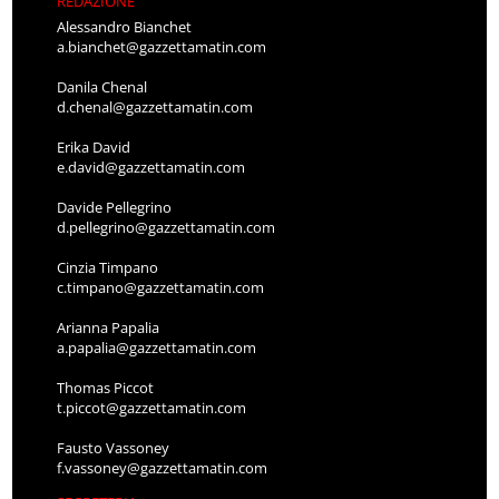
REDAZIONE
Alessandro Bianchet
a.bianchet@gazzettamatin.com
Danila Chenal
d.chenal@gazzettamatin.com
Erika David
e.david@gazzettamatin.com
Davide Pellegrino
d.pellegrino@gazzettamatin.com
Cinzia Timpano
c.timpano@gazzettamatin.com
Arianna Papalia
a.papalia@gazzettamatin.com
Thomas Piccot
t.piccot@gazzettamatin.com
Fausto Vassoney
f.vassoney@gazzettamatin.com