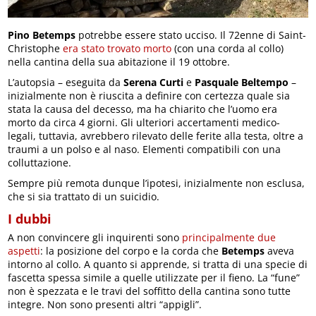
Pino Betemps
potrebbe essere stato ucciso. Il 72enne di Saint-
Christophe
era stato trovato morto
(con una corda al collo)
nella cantina della sua abitazione il 19 ottobre.
L’autopsia – eseguita da
Serena Curti
e
Pasquale Beltempo
–
inizialmente non è riuscita a definire con certezza quale sia
stata la causa del decesso, ma ha chiarito che l’uomo era
morto da circa 4 giorni. Gli ulteriori accertamenti medico-
legali, tuttavia, avrebbero rilevato delle ferite alla testa, oltre a
traumi a un polso e al naso. Elementi compatibili con una
colluttazione.
Sempre più remota dunque l’ipotesi, inizialmente non esclusa,
che si sia trattato di un suicidio.
I dubbi
A non convincere gli inquirenti sono
principalmente due
aspetti
: la posizione del corpo e la corda che
Betemps
aveva
intorno al collo. A quanto si apprende, si tratta di una specie di
fascetta spessa simile a quelle utilizzate per il fieno. La “fune”
non è spezzata e le travi del soffitto della cantina sono tutte
integre. Non sono presenti altri “appigli”.