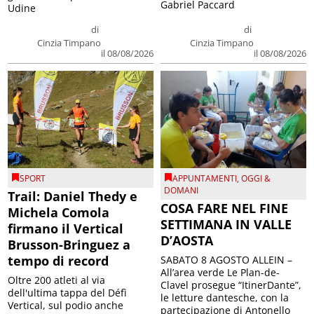
Gabriel Paccard
Udine
di
di
Cinzia Timpano
Cinzia Timpano
il 08/08/2026
il 08/08/2026
SPORT
APPUNTAMENTI
,
OGGI &
DOMANI
Trail: Daniel Thedy e
COSA FARE NEL FINE
Michela Comola
SETTIMANA IN VALLE
firmano il Vertical
D’AOSTA
Brusson-Bringuez a
tempo di record
SABATO 8 AGOSTO ALLEIN –
All’area verde Le Plan-de-
Oltre 200 atleti al via
Clavel prosegue “ItinerDante”,
dell'ultima tappa del Défì
le letture dantesche, con la
Vertical, sul podio anche
partecipazione di Antonello