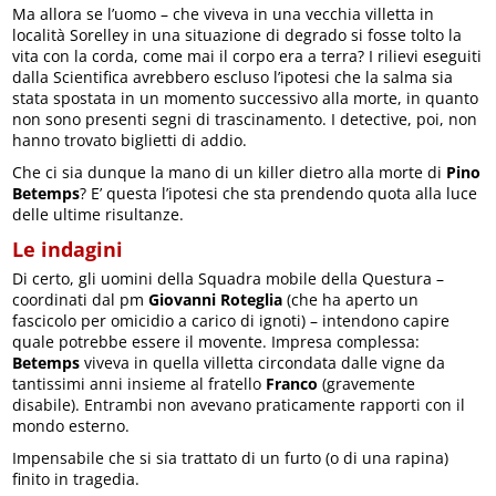
Ma allora se l’uomo – che viveva in una vecchia villetta in
località Sorelley in una situazione di degrado si fosse tolto la
vita con la corda, come mai il corpo era a terra? I rilievi eseguiti
dalla Scientifica avrebbero escluso l’ipotesi che la salma sia
stata spostata in un momento successivo alla morte, in quanto
non sono presenti segni di trascinamento. I detective, poi, non
hanno trovato biglietti di addio.
Che ci sia dunque la mano di un killer dietro alla morte di
Pino
Betemps
? E’ questa l’ipotesi che sta prendendo quota alla luce
delle ultime risultanze.
Le indagini
Di certo, gli uomini della Squadra mobile della Questura –
coordinati dal pm
Giovanni Roteglia
(che ha aperto un
fascicolo per omicidio a carico di ignoti) – intendono capire
quale potrebbe essere il movente. Impresa complessa:
Betemps
viveva in quella villetta circondata dalle vigne da
tantissimi anni insieme al fratello
Franco
(gravemente
disabile). Entrambi non avevano praticamente rapporti con il
mondo esterno.
Impensabile che si sia trattato di un furto (o di una rapina)
finito in tragedia.