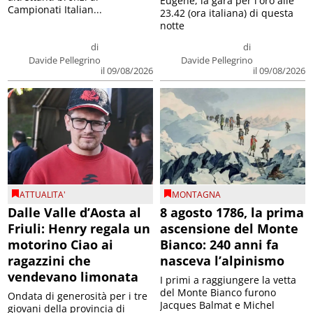
Eugene, la gara per l'oro alle
Campionati Italian...
23.42 (ora italiana) di questa
notte
di
di
Davide Pellegrino
Davide Pellegrino
il 09/08/2026
il 09/08/2026
ATTUALITA'
MONTAGNA
Dalle Valle d’Aosta al
8 agosto 1786, la prima
Friuli: Henry regala un
ascensione del Monte
motorino Ciao ai
Bianco: 240 anni fa
ragazzini che
nasceva l’alpinismo
vendevano limonata
I primi a raggiungere la vetta
del Monte Bianco furono
Ondata di generosità per i tre
Jacques Balmat e Michel
giovani della provincia di