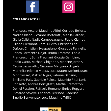
COLLABORATORI
Francesca Arcaro, Massimo Altini, Corrado Bellora,
Nadine Blanc, Riccardo Bortolotti, Manila Calipari,
Giulia Calisti, Nadia Camposaragna, Paolo Ciambi,
Filippo Clermont, Carol Di Vito, Christian Leo
Dufour, Christian Evaspasiano, Giuseppe Farinella,
Enrico Formento Dojot, Bruno Fracasso, Fabio
Francesconi, Sofia Fregnani, Giorgia Gambino,
Paolo Gatto, Michael Ghignone, Marlène Jorrioz,
Cecilia Lazzarotto, Giacomo Mangano, Angela
Marrelli, Federico Mecca, Luca Mauro Melloni, Marc
Montrosset, Matteo Nigra, Sabrina Olibano,
Emiliano Pala, Gabriele Peloso, Maurizio Pitti, Loris
Ponsetto, Andrea Portigliatti, Mattia Pramotton,
Deniel Pession, Raffaele Romano, Enrico Ruggeri,
Riccardo Savoye, Federica Tercinod, Federico
Tigellio Benvenuto, Luca Massimo Trifilò