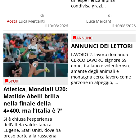
un'esperienza alpina
condivisa grazi...
di
di
Aosta
Luca Mercanti
Luca Mercanti
il 10/08/2026
il 10/08/2026
ANNUNCI
ANNUNCI DEI LETTORI
LAVORO 2. lavoro domanda
CERCO LAVORO signore 59
enne, italiano e volenteroso,
amante degli animali e
montagna cerca lavoro come
SPORT
garzone in alpeggio, ...
Atletica, Mondiali U20:
Matilde Abelli brilla
nella finale della
4×400, ma l’Italia è 7ª
Si è chiusa l'esperienza
dell'atleta valdostana a
Eugene, Stati Uniti, dove ha
preso parte alla rassegna