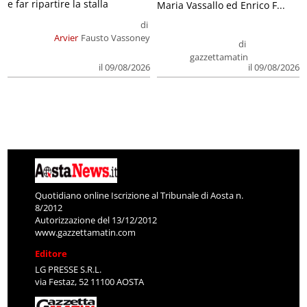
e far ripartire la stalla
Maria Vassallo ed Enrico F...
di
Arvier
Fausto Vassoney
di
gazzettamatin
il 09/08/2026
il 09/08/2026
Quotidiano online Iscrizione al Tribunale di Aosta n.
8/2012
Autorizzazione del 13/12/2012
www.gazzettamatin.com
Editore
LG PRESSE S.R.L.
via Festaz, 52 11100 AOSTA