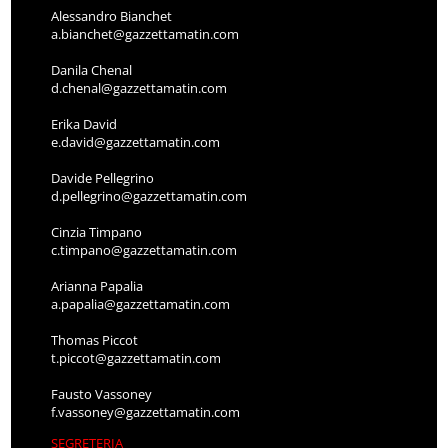
Alessandro Bianchet
a.bianchet@gazzettamatin.com
Danila Chenal
d.chenal@gazzettamatin.com
Erika David
e.david@gazzettamatin.com
Davide Pellegrino
d.pellegrino@gazzettamatin.com
Cinzia Timpano
c.timpano@gazzettamatin.com
Arianna Papalia
a.papalia@gazzettamatin.com
Thomas Piccot
t.piccot@gazzettamatin.com
Fausto Vassoney
f.vassoney@gazzettamatin.com
SEGRETERIA