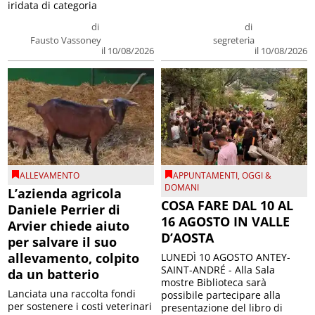
iridata di categoria
di
di
Fausto Vassoney
segreteria
il 10/08/2026
il 10/08/2026
ALLEVAMENTO
APPUNTAMENTI
,
OGGI &
DOMANI
L’azienda agricola
COSA FARE DAL 10 AL
Daniele Perrier di
16 AGOSTO IN VALLE
Arvier chiede aiuto
D’AOSTA
per salvare il suo
allevamento, colpito
LUNEDÌ 10 AGOSTO ANTEY-
SAINT-ANDRÉ - Alla Sala
da un batterio
mostre Biblioteca sarà
Lanciata una raccolta fondi
possibile partecipare alla
per sostenere i costi veterinari
presentazione del libro di