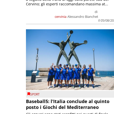
Cervino; gli esperti raccomandano massima at...
di
cervinia
Alessandro Bianchet
il 05/08/2
SPORT
Baseball5: l’Italia conclude al quinto
posto i Giochi del Mediterraneo