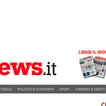
TTACOLI
POLITICA & ECONOMIA
SPORT
TURISMO & EVENTI
C