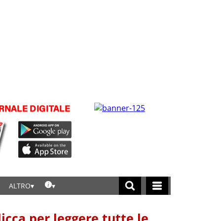
ALTRO
licca per leggere tutte le