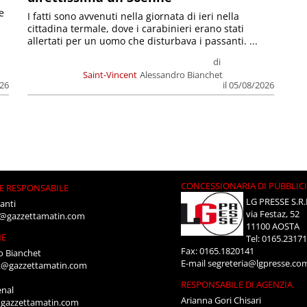
e
I fatti sono avvenuti nella giornata di ieri nella
cittadina termale, dove i carabinieri erano stati
allertati per un uomo che disturbava i passanti. ...
di
Saint-Vincent
Alessandro Bianchet
026
il 05/08/2026
CONCESSIONARIA DI PUBBLIC
E RESPONSABILE
LG PRESSE S.R.
anti
via Festaz, 52
i@gazzettamatin.com
11100 AOSTA
NE
Tel: 0165.2317
Fax: 0165.1820141
o Bianchet
E-mail
segreteria@lgpresse.co
t@gazzettamatin.com
RESPONSABILE DI AGENZIA
enal
Arianna Gori Chisari
gazzettamatin.com