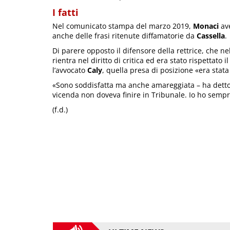
I fatti
Nel comunicato stampa del marzo 2019,
Monaci
ave
anche delle frasi ritenute diffamatorie da
Cassella
.
Di parere opposto il difensore della rettrice, che 
rientra nel diritto di critica ed era stato rispettat
l’avvocato
Caly
, quella presa di posizione «era stata
«Sono soddisfatta ma anche amareggiata – ha dett
vicenda non doveva finire in Tribunale. Io ho sempre
(f.d.)