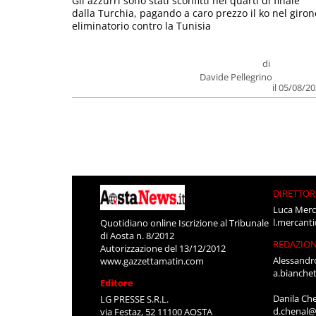
Gli azzurri sono stati sconfitti nei quarti di finale
dalla Turchia, pagando a caro prezzo il ko nel giron
eliminatorio contro la Tunisia
di
Davide Pellegrino
il 05/08/2
DIRETTOR
Luca Merc
l.mercant
Quotidiano online Iscrizione al Tribunale
di Aosta n. 8/2012
REDAZIO
Autorizzazione del 13/12/2012
Alessandr
www.gazzettamatin.com
a.bianche
Editore
Danila Ch
LG PRESSE S.R.L.
d.chenal@
via Festaz, 52 11100 AOSTA