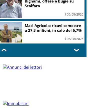
Bignami, offese e bugie su
Scalfaro
il 05/08/2026
Masi Agricola: ricavi semestre
a 27,3 milioni, in calo del 6,7%
il 05/08/2026
❮
❯