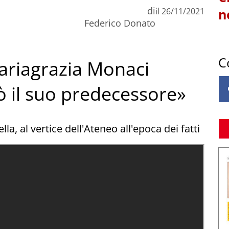
di
il
26/11/2021
n
Federico Donato
C
Mariagrazia Monaci
ò il suo predecessore»
la, al vertice dell'Ateneo all'epoca dei fatti