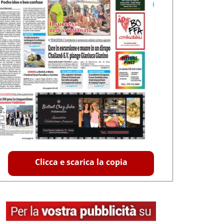
Clicca e scarica la copia