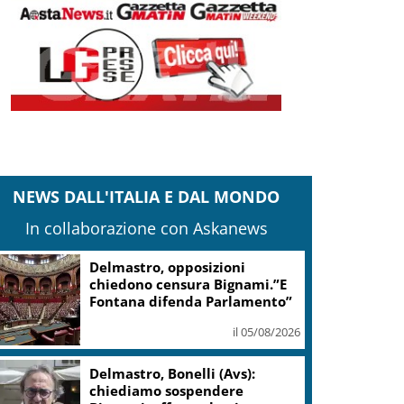
NEWS DALL'ITALIA E DAL MONDO
In collaborazione con Askanews
Delmastro, opposizioni
chiedono censura Bignami.”E
Fontana difenda Parlamento”
il 05/08/2026
Delmastro, Bonelli (Avs):
chiediamo sospendere