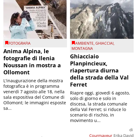
FOTOGRAFIA
AMBIENTE
,
GHIACCIAI
,
MONTAGNA
Anima Alpina, le
Ghiacciaio
fotografie di Ilenia
Planpincieux,
Noussan in mostra a
riapertura diurna
Ollomont
della strada della Val
L'inaugurazione della mostra
Ferret
fotografica è in programma
venerdì 7 agosto alle 18, nella
Riapre oggi, giovedì 6 agosto,
sala espositiva del Comune di
solo di giorno e solo in
Ollomont; le immagini esposte
discesa, la strada comunale
sa...
della Val Ferret; si riduce lo
scenario di rischio, in
movimento u...
di
Courmayeur
Erika David