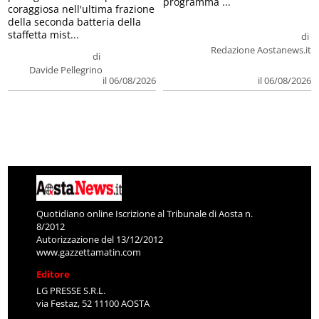
programma ...
coraggiosa nell'ultima frazione
della seconda batteria della
staffetta mist...
di
Redazione Aostanews.it
di
Davide Pellegrino
il 06/08/2026
il 06/08/2026
Quotidiano online Iscrizione al Tribunale di Aosta n.
8/2012
Autorizzazione del 13/12/2012
www.gazzettamatin.com
Editore
LG PRESSE S.R.L.
via Festaz, 52 11100 AOSTA