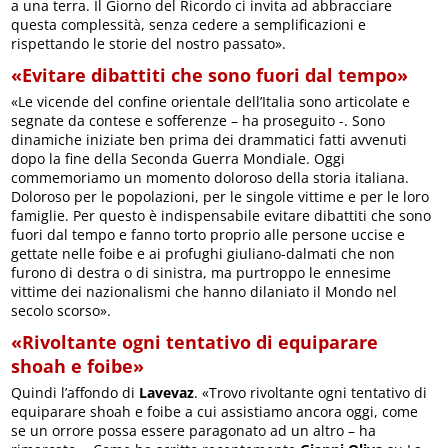
a una terra. Il Giorno del Ricordo ci invita ad abbracciare
questa complessità, senza cedere a semplificazioni e
rispettando le storie del nostro passato».
«Evitare dibattiti che sono fuori dal tempo»
«Le vicende del confine orientale dell’Italia sono articolate e
segnate da contese e sofferenze – ha proseguito -. Sono
dinamiche iniziate ben prima dei drammatici fatti avvenuti
dopo la fine della Seconda Guerra Mondiale. Oggi
commemoriamo un momento doloroso della storia italiana.
Doloroso per le popolazioni, per le singole vittime e per le loro
famiglie. Per questo è indispensabile evitare dibattiti che sono
fuori dal tempo e fanno torto proprio alle persone uccise e
gettate nelle foibe e ai profughi giuliano-dalmati che non
furono di destra o di sinistra, ma purtroppo le ennesime
vittime dei nazionalismi che hanno dilaniato il Mondo nel
secolo scorso».
«Rivoltante ogni tentativo di equiparare
shoah e foibe»
Quindi l’affondo di
Lavevaz
. «Trovo rivoltante ogni tentativo di
equiparare shoah e foibe a cui assistiamo ancora oggi, come
se un orrore possa essere paragonato ad un altro – ha