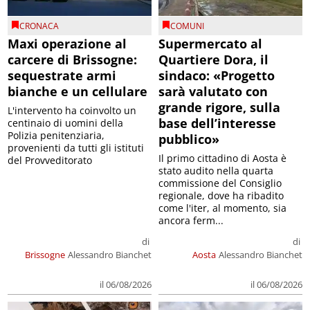
CRONACA
COMUNI
Maxi operazione al
Supermercato al
carcere di Brissogne:
Quartiere Dora, il
sequestrate armi
sindaco: «Progetto
bianche e un cellulare
sarà valutato con
grande rigore, sulla
L'intervento ha coinvolto un
base dell’interesse
centinaio di uomini della
Polizia penitenziaria,
pubblico»
provenienti da tutti gli istituti
Il primo cittadino di Aosta è
del Provveditorato
stato audito nella quarta
commissione del Consiglio
regionale, dove ha ribadito
come l'iter, al momento, sia
ancora ferm...
di
di
Brissogne
Alessandro Bianchet
Aosta
Alessandro Bianchet
il 06/08/2026
il 06/08/2026