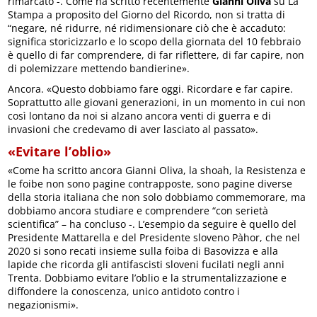
rimarcato -. Come ha scritto recentemente
Gianni Oliva
su La
Stampa a proposito del Giorno del Ricordo, non si tratta di
“negare, né ridurre, né ridimensionare ciò che è accaduto:
significa storicizzarlo e lo scopo della giornata del 10 febbraio
è quello di far comprendere, di far riflettere, di far capire, non
di polemizzare mettendo bandierine».
Ancora. «Questo dobbiamo fare oggi. Ricordare e far capire.
Soprattutto alle giovani generazioni, in un momento in cui non
così lontano da noi si alzano ancora venti di guerra e di
invasioni che credevamo di aver lasciato al passato».
«Evitare l’oblio»
«Come ha scritto ancora Gianni Oliva, la shoah, la Resistenza e
le foibe non sono pagine contrapposte, sono pagine diverse
della storia italiana che non solo dobbiamo commemorare, ma
dobbiamo ancora studiare e comprendere “con serietà
scientifica” – ha concluso -. L’esempio da seguire è quello del
Presidente Mattarella e del Presidente sloveno Pàhor, che nel
2020 si sono recati insieme sulla foiba di Basovizza e alla
lapide che ricorda gli antifascisti sloveni fucilati negli anni
Trenta. Dobbiamo evitare l’oblio e la strumentalizzazione e
diffondere la conoscenza, unico antidoto contro i
negazionismi».