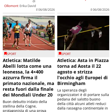
di
Ollomont
Erika David
il 06/08/2026
il 06/08/2026
SPORT
SPORT
Atletica: Matilde
Atletica: Asta in Piazza
Abelli lotta come una
torna ad Aosta il 22
leonessa, la 4×400
agosto e strizza
azzurra firma il
l’occhio agli Europei di
primato nazionale, ma
Birmingham
resta fuori dalla finale
La speranza degli
dei Mondiali Under 20
organizzatori è di portare sulla
pedana del salotto buono
Buon debutto iridato della
della città alcuni atleti reduci
stellina della Cogne,
dalla rassegna continentale in
protagonista di una prova