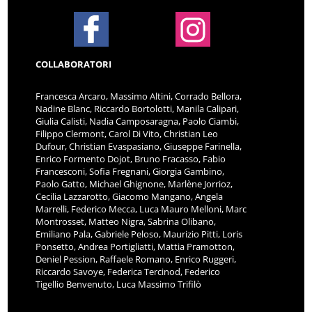
COLLABORATORI
Francesca Arcaro, Massimo Altini, Corrado Bellora,
Nadine Blanc, Riccardo Bortolotti, Manila Calipari,
Giulia Calisti, Nadia Camposaragna, Paolo Ciambi,
Filippo Clermont, Carol Di Vito, Christian Leo
Dufour, Christian Evaspasiano, Giuseppe Farinella,
Enrico Formento Dojot, Bruno Fracasso, Fabio
Francesconi, Sofia Fregnani, Giorgia Gambino,
Paolo Gatto, Michael Ghignone, Marlène Jorrioz,
Cecilia Lazzarotto, Giacomo Mangano, Angela
Marrelli, Federico Mecca, Luca Mauro Melloni, Marc
Montrosset, Matteo Nigra, Sabrina Olibano,
Emiliano Pala, Gabriele Peloso, Maurizio Pitti, Loris
Ponsetto, Andrea Portigliatti, Mattia Pramotton,
Deniel Pession, Raffaele Romano, Enrico Ruggeri,
Riccardo Savoye, Federica Tercinod, Federico
Tigellio Benvenuto, Luca Massimo Trifilò