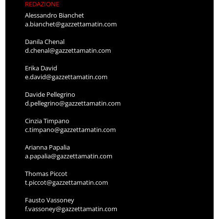
REDAZIONE
Alessandro Bianchet
a.bianchet@gazzettamatin.com
Danila Chenal
d.chenal@gazzettamatin.com
Erika David
e.david@gazzettamatin.com
Davide Pellegrino
d.pellegrino@gazzettamatin.com
Cinzia Timpano
c.timpano@gazzettamatin.com
Arianna Papalia
a.papalia@gazzettamatin.com
Thomas Piccot
t.piccot@gazzettamatin.com
Fausto Vassoney
f.vassoney@gazzettamatin.com