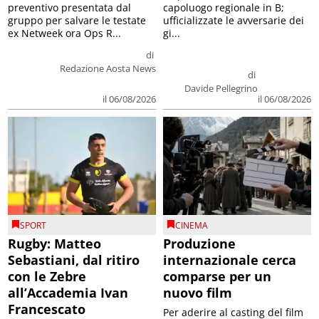
preventivo presentata dal
capoluogo regionale in B;
gruppo per salvare le testate
ufficializzate le avversarie dei
ex Netweek ora Ops R...
gi...
di
Redazione Aosta News
di
Davide Pellegrino
il 06/08/2026
il 06/08/2026
SPORT
CINEMA
Rugby: Matteo
Produzione
Sebastiani, dal ritiro
internazionale cerca
con le Zebre
comparse per un
all’Accademia Ivan
nuovo film
Francescato
Per aderire al casting del film