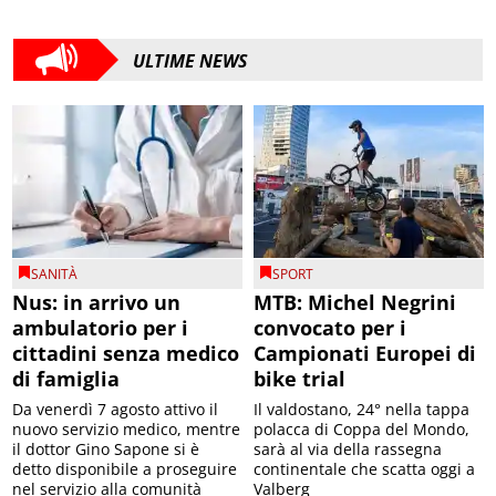
ULTIME NEWS
SANITÀ
SPORT
Nus: in arrivo un
MTB: Michel Negrini
ambulatorio per i
convocato per i
cittadini senza medico
Campionati Europei di
di famiglia
bike trial
Da venerdì 7 agosto attivo il
Il valdostano, 24° nella tappa
nuovo servizio medico, mentre
polacca di Coppa del Mondo,
il dottor Gino Sapone si è
sarà al via della rassegna
detto disponibile a proseguire
continentale che scatta oggi a
nel servizio alla comunità
Valberg