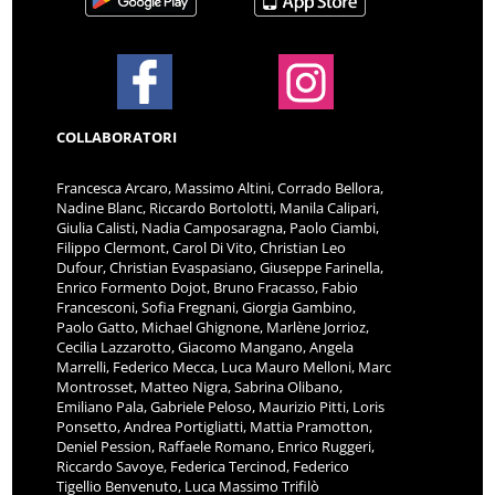
COLLABORATORI
Francesca Arcaro, Massimo Altini, Corrado Bellora,
Nadine Blanc, Riccardo Bortolotti, Manila Calipari,
Giulia Calisti, Nadia Camposaragna, Paolo Ciambi,
Filippo Clermont, Carol Di Vito, Christian Leo
Dufour, Christian Evaspasiano, Giuseppe Farinella,
Enrico Formento Dojot, Bruno Fracasso, Fabio
Francesconi, Sofia Fregnani, Giorgia Gambino,
Paolo Gatto, Michael Ghignone, Marlène Jorrioz,
Cecilia Lazzarotto, Giacomo Mangano, Angela
Marrelli, Federico Mecca, Luca Mauro Melloni, Marc
Montrosset, Matteo Nigra, Sabrina Olibano,
Emiliano Pala, Gabriele Peloso, Maurizio Pitti, Loris
Ponsetto, Andrea Portigliatti, Mattia Pramotton,
Deniel Pession, Raffaele Romano, Enrico Ruggeri,
Riccardo Savoye, Federica Tercinod, Federico
Tigellio Benvenuto, Luca Massimo Trifilò