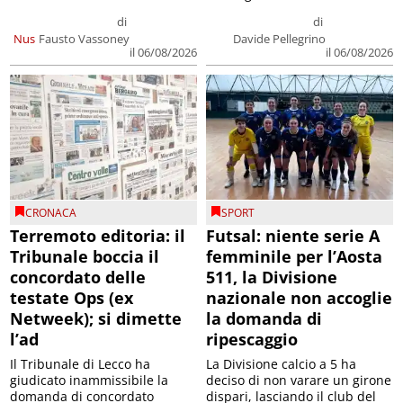
di
di
Nus
Fausto Vassoney
Davide Pellegrino
il 06/08/2026
il 06/08/2026
CRONACA
SPORT
Terremoto editoria: il
Futsal: niente serie A
Tribunale boccia il
femminile per l’Aosta
concordato delle
511, la Divisione
testate Ops (ex
nazionale non accoglie
Netweek); si dimette
la domanda di
l’ad
ripescaggio
Il Tribunale di Lecco ha
La Divisione calcio a 5 ha
giudicato inammissibile la
deciso di non varare un girone
domanda di concordato
dispari, lasciando il club del