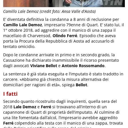
Camillo Lale Demoz (credit foto: Ansa Valle d'Aosta)
E’ diventata definitiva la condanna a 8 anni di reclusione per
Camillo Lale Demoz
, impresario 79enne di Quart. E’ stato lui, il
1° ottobre 2018, ad aggredire con il manico di una zappa il
macellaio di Charvensod,
Olindo Ferré
. Episodio che aveva
porta la Procura della Repubblica di Aosta ad accusarlo di
tentato omicidio.
Dopo le condanne arrivate in primo e in secondo grado, la
Cassazione ha dichiarato inammissibile il ricorso presentato
dagli avvocati
Viviane Bellot
e
Antonio Rossomando
.
La sentenza è già stata eseguita e l’imputato è stato tradotto in
carcere. «Abbiamo già chiesto la misura alternativa dei
domiciliari per ragioni di età», spiega
Bellot
.
I fatti
Secondo quanto ricostruito dagli inquirenti, quella sera del
2018
Lale Demoz
e
Ferré
si trovavano all’interno di un
capannone di Quart di proprietà dell’imputato. Al culmine di
una lite fomentata dall’alcol, l’impresario avrebbe aggredito
Ferré
colpendolo alla testa con il manico di una zappa, trovata