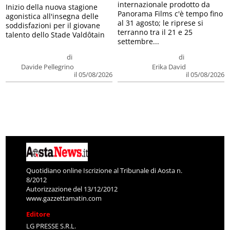
internazionale prodotto da
Inizio della nuova stagione
Panorama Films c'è tempo fino
agonistica all'insegna delle
al 31 agosto; le riprese si
soddisfazioni per il giovane
terranno tra il 21 e 25
talento dello Stade Valdôtain
settembre...
di
di
Davide Pellegrino
Erika David
il 05/08/2026
il 05/08/2026
Quotidiano online Iscrizione al Tribunale di Aosta n.
8/2012
Autorizzazione del 13/12/2012
www.gazzettamatin.com
Editore
LG PRESSE S.R.L.