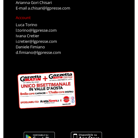
Arianna Gori Chisari
E-mail
a.chisari@lgpresse.com
Account
Luca Torino
l.torino@lgpresse.com
Ivana Cretier
i.cretier@lgpresse.com
Daniele Fimiano
d.fimiano@lgpresse.com