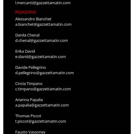
l.mercanti@gazzettamatin.com
REDAZIONE
Alessandro Bianchet
a.bianchet@gazzettamatin.com
Danila Chenal
d.chenal@gazzettamatin.com
Erika David
e.david@gazzettamatin.com
Davide Pellegrino
d.pellegrino@gazzettamatin.com
Cinzia Timpano
c.timpano@gazzettamatin.com
Arianna Papalia
a.papalia@gazzettamatin.com
Thomas Piccot
t.piccot@gazzettamatin.com
Fausto Vassoney