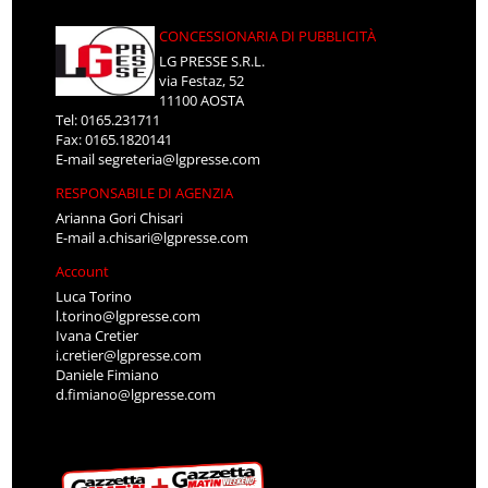
CONCESSIONARIA DI PUBBLICITÀ
LG PRESSE S.R.L.
via Festaz, 52
11100 AOSTA
Tel: 0165.231711
Fax: 0165.1820141
E-mail
segreteria@lgpresse.com
RESPONSABILE DI AGENZIA
Arianna Gori Chisari
E-mail
a.chisari@lgpresse.com
Account
Luca Torino
l.torino@lgpresse.com
Ivana Cretier
i.cretier@lgpresse.com
Daniele Fimiano
d.fimiano@lgpresse.com