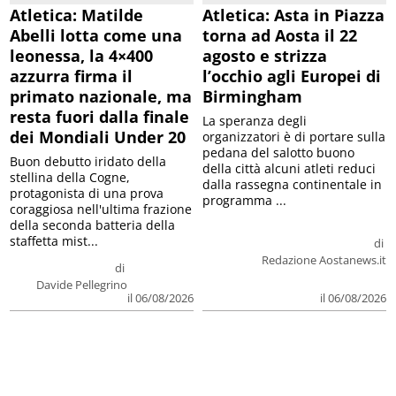
Atletica: Matilde
Atletica: Asta in Piazza
Abelli lotta come una
torna ad Aosta il 22
leonessa, la 4×400
agosto e strizza
azzurra firma il
l’occhio agli Europei di
primato nazionale, ma
Birmingham
resta fuori dalla finale
La speranza degli
dei Mondiali Under 20
organizzatori è di portare sulla
pedana del salotto buono
Buon debutto iridato della
della città alcuni atleti reduci
stellina della Cogne,
dalla rassegna continentale in
protagonista di una prova
programma ...
coraggiosa nell'ultima frazione
della seconda batteria della
staffetta mist...
di
Redazione Aostanews.it
di
Davide Pellegrino
il 06/08/2026
il 06/08/2026