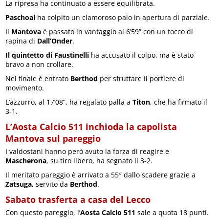
La ripresa ha continuato a essere equilibrata.
Paschoal
ha colpito un clamoroso palo in apertura di parziale.
Il
Mantova
è passato in vantaggio al 6’59” con un tocco di
rapina di
Dall’Onder
.
Il quintetto di Faustinelli
ha accusato il colpo, ma è stato
bravo a non crollare.
Nel finale è entrato
Berthod
per sfruttare il portiere di
movimento.
L’azzurro, al 17’08”, ha regalato palla a
Titon
, che ha firmato il
3-1.
L’Aosta Calcio 511 inchioda la capolista
Mantova sul pareggio
I valdostani hanno però avuto la forza di reagire e
Mascherona
, su tiro libero, ha segnato il 3-2.
Il meritato pareggio è arrivato a 55″ dallo scadere grazie a
Zatsuga
, servito da
Berthod
.
Sabato trasferta a casa del Lecco
Con questo pareggio, l’
Aosta Calcio 511
sale a quota 18 punti.