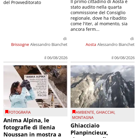
Il primo cittadino di Aosta è
del Provveditorato
stato audito nella quarta
commissione del Consiglio
regionale, dove ha ribadito
come l'iter, al momento, sia
ancora ferm...
di
di
Brissogne
Alessandro Bianchet
Aosta
Alessandro Bianchet
il 06/08/2026
il 06/08/2026
FOTOGRAFIA
AMBIENTE
,
GHIACCIAI
,
MONTAGNA
Anima Alpina, le
Ghiacciaio
fotografie di Ilenia
Planpincieux,
Noussan in mostra a