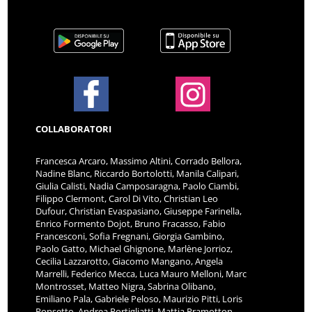
COLLABORATORI
Francesca Arcaro, Massimo Altini, Corrado Bellora,
Nadine Blanc, Riccardo Bortolotti, Manila Calipari,
Giulia Calisti, Nadia Camposaragna, Paolo Ciambi,
Filippo Clermont, Carol Di Vito, Christian Leo
Dufour, Christian Evaspasiano, Giuseppe Farinella,
Enrico Formento Dojot, Bruno Fracasso, Fabio
Francesconi, Sofia Fregnani, Giorgia Gambino,
Paolo Gatto, Michael Ghignone, Marlène Jorrioz,
Cecilia Lazzarotto, Giacomo Mangano, Angela
Marrelli, Federico Mecca, Luca Mauro Melloni, Marc
Montrosset, Matteo Nigra, Sabrina Olibano,
Emiliano Pala, Gabriele Peloso, Maurizio Pitti, Loris
Ponsetto, Andrea Portigliatti, Mattia Pramotton,