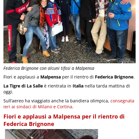
Federica Brignone con alcuni tifosi a Malpensa
Fiori e applausi a
Malpensa
per il rientro di
Federica Brignone
.
La Tigre di La Salle
è rientrata in
Italia
nella tarda mattina di
oggi.
Sull’aereo ha viaggiato anche la bandiera olimpica,
consegnata
ieri ai sindaci di Milano e Cortina
.
Fiori e applausi a Malpensa per il rientro di
Federica Brignone