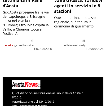
settimana in Valle
Valle d’Aosta: 12 nuovi
d’Aosta
agenti in servizio in 8
stazioni
GiocAosta prosegue tra le vie
del capoluogo; a Brissogne
Questa mattina, a palazzo
entra nel vivo la Feta de
regionale, si è tenuta la
l’Oumbra; Etroubles ospita la
cerimonia di giuramento
Veillà; a Chamois tocca al
Festival A...
di
di
Aosta
gazzettamatin
ethienne bredy
il 07/08/2026
il 07/08/2026
Quotidiano online Iscrizione al Tribunale di Aosta n.
8/2012
Autorizzazione del 13/12/2012
www.gazzettamatin.com