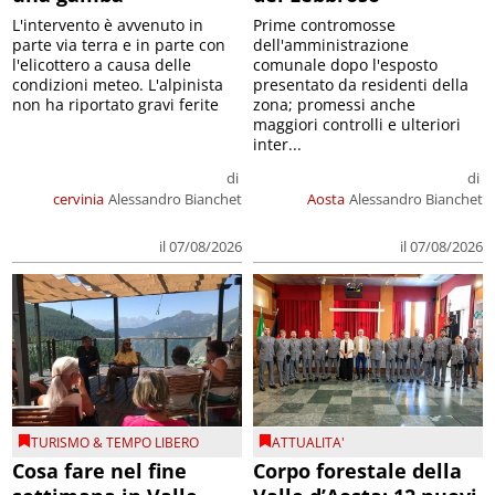
L'intervento è avvenuto in
Prime contromosse
parte via terra e in parte con
dell'amministrazione
l'elicottero a causa delle
comunale dopo l'esposto
condizioni meteo. L'alpinista
presentato da residenti della
non ha riportato gravi ferite
zona; promessi anche
maggiori controlli e ulteriori
inter...
di
di
cervinia
Alessandro Bianchet
Aosta
Alessandro Bianchet
il 07/08/2026
il 07/08/2026
TURISMO & TEMPO LIBERO
ATTUALITA'
Cosa fare nel fine
Corpo forestale della