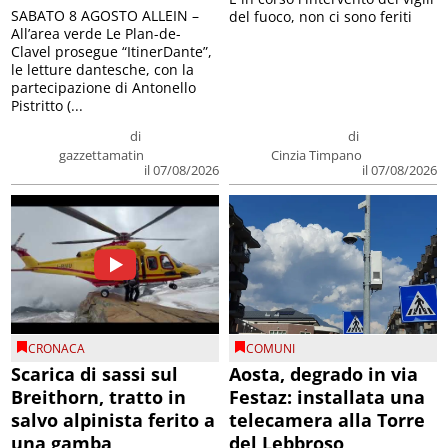
SABATO 8 AGOSTO ALLEIN –
del fuoco, non ci sono feriti
All’area verde Le Plan-de-
Clavel prosegue “ItinerDante”,
le letture dantesche, con la
partecipazione di Antonello
Pistritto (...
di
di
gazzettamatin
Cinzia Timpano
il 07/08/2026
il 07/08/2026
CRONACA
COMUNI
Scarica di sassi sul
Aosta, degrado in via
Breithorn, tratto in
Festaz: installata una
salvo alpinista ferito a
telecamera alla Torre
una gamba
del Lebbroso