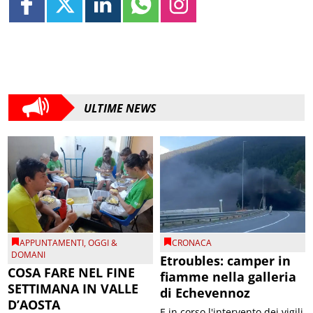
ULTIME NEWS
APPUNTAMENTI
,
OGGI &
CRONACA
DOMANI
Etroubles: camper in
COSA FARE NEL FINE
fiamme nella galleria
SETTIMANA IN VALLE
di Echevennoz
D’AOSTA
E in corso l'intervento dei vigili