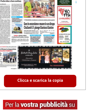
Clicca e scarica la copia