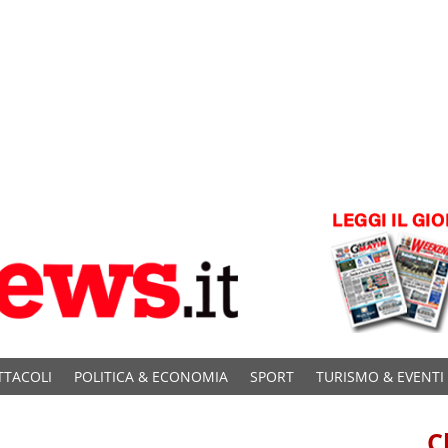
TTACOLI
POLITICA & ECONOMIA
SPORT
TURISMO & EVENTI
C