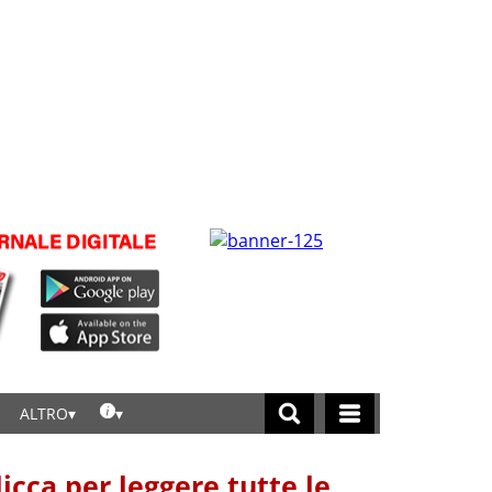
ALTRO
licca per leggere tutte le