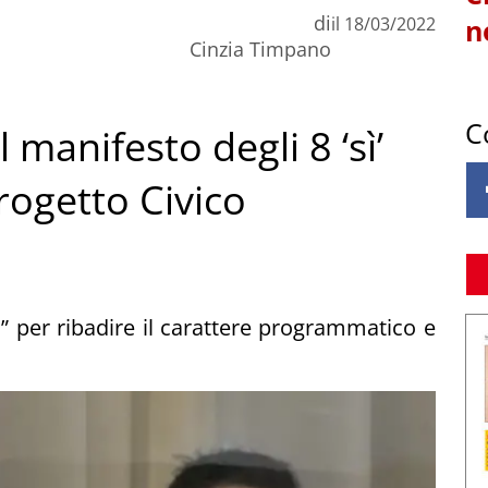
di
il
18/03/2022
n
Cinzia Timpano
C
l manifesto degli 8 ‘sì’
Progetto Civico
I” per ribadire il carattere programmatico e