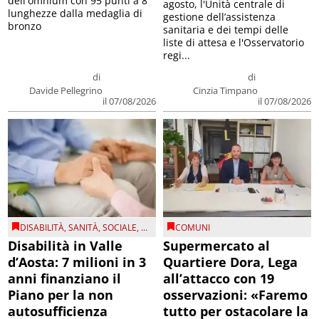
dell'omnium con 95 punti a 8
agosto, l'Unità centrale di
lunghezze dalla medaglia di
gestione dell’assistenza
bronzo
sanitaria e dei tempi delle
liste di attesa e l'Osservatorio
regi...
di
di
Davide Pellegrino
Cinzia Timpano
il 07/08/2026
il 07/08/2026
DISABILITÀ
,
SANITÀ
,
SOCIALE
, ...
COMUNI
Disabilità in Valle
Supermercato al
d’Aosta: 7 milioni in 3
Quartiere Dora, Lega
anni finanziano il
all’attacco con 19
Piano per la non
osservazioni: «Faremo
autosufficienza
tutto per ostacolare la