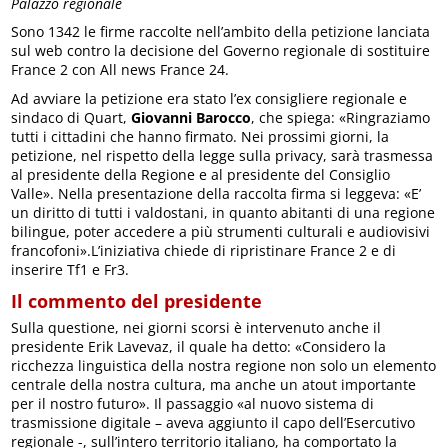
Palazzo regionale
Sono 1342 le firme raccolte nell’ambito della petizione lanciata
sul web contro la decisione del Governo regionale di sostituire
France 2 con All news France 24.
Ad avviare la petizione era stato l’ex consigliere regionale e
sindaco di Quart,
Giovanni Barocco
, che spiega: «Ringraziamo
tutti i cittadini che hanno firmato. Nei prossimi giorni, la
petizione, nel rispetto della legge sulla privacy, sarà trasmessa
al presidente della Regione e al presidente del Consiglio
Valle». Nella presentazione della raccolta firma si leggeva: «E’
un diritto di tutti i valdostani, in quanto abitanti di una regione
bilingue, poter accedere a più strumenti culturali e audiovisivi
francofoni».L’iniziativa chiede di ripristinare France 2 e di
inserire Tf1 e Fr3.
Il commento del presidente
Sulla questione, nei giorni scorsi è intervenuto anche il
presidente Erik Lavevaz, il quale ha detto: «Considero la
ricchezza linguistica della nostra regione non solo un elemento
centrale della nostra cultura, ma anche un atout importante
per il nostro futuro». Il passaggio «al nuovo sistema di
trasmissione digitale – aveva aggiunto il capo dell’Esercutivo
regionale -, sull’intero territorio italiano, ha comportato la