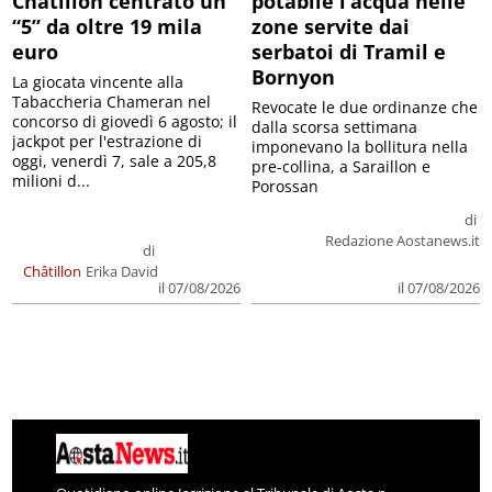
Châtillon centrato un
potabile l’acqua nelle
“5” da oltre 19 mila
zone servite dai
euro
serbatoi di Tramil e
Bornyon
La giocata vincente alla
Tabaccheria Chameran nel
Revocate le due ordinanze che
concorso di giovedì 6 agosto; il
dalla scorsa settimana
jackpot per l'estrazione di
imponevano la bollitura nella
oggi, venerdì 7, sale a 205,8
pre-collina, a Saraillon e
milioni d...
Porossan
di
Redazione Aostanews.it
di
Châtillon
Erika David
il 07/08/2026
il 07/08/2026