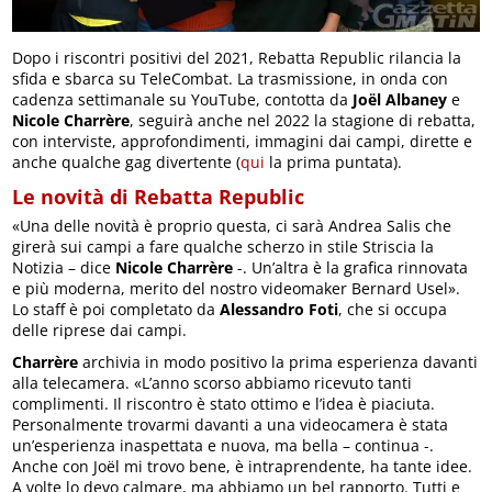
Dopo i riscontri positivi del 2021, Rebatta Republic rilancia la
sfida e sbarca su TeleCombat. La trasmissione, in onda con
cadenza settimanale su YouTube, contotta da
Joël Albaney
e
Nicole Charrère
, seguirà anche nel 2022 la stagione di rebatta,
con interviste, approfondimenti, immagini dai campi, dirette e
anche qualche gag divertente (
qui
la prima puntata).
Le novità di Rebatta Republic
«Una delle novità è proprio questa, ci sarà Andrea Salis che
girerà sui campi a fare qualche scherzo in stile Striscia la
Notizia – dice
Nicole Charrère
-. Un’altra è la grafica rinnovata
e più moderna, merito del nostro videomaker Bernard Usel».
Lo staff è poi completato da
Alessandro Foti
, che si occupa
delle riprese dai campi.
Charrère
archivia in modo positivo la prima esperienza davanti
alla telecamera. «L’anno scorso abbiamo ricevuto tanti
complimenti. Il riscontro è stato ottimo e l’idea è piaciuta.
Personalmente trovarmi davanti a una videocamera è stata
un’esperienza inaspettata e nuova, ma bella – continua -.
Anche con Joël mi trovo bene, è intraprendente, ha tante idee.
A volte lo devo calmare, ma abbiamo un bel rapporto. Tutti e