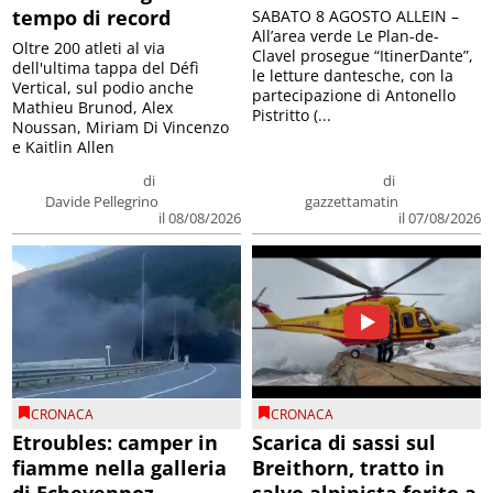
tempo di record
SABATO 8 AGOSTO ALLEIN –
All’area verde Le Plan-de-
Oltre 200 atleti al via
Clavel prosegue “ItinerDante”,
dell'ultima tappa del Défì
le letture dantesche, con la
Vertical, sul podio anche
partecipazione di Antonello
Mathieu Brunod, Alex
Pistritto (...
Noussan, Miriam Di Vincenzo
e Kaitlin Allen
di
di
Davide Pellegrino
gazzettamatin
il 08/08/2026
il 07/08/2026
CRONACA
CRONACA
Etroubles: camper in
Scarica di sassi sul
fiamme nella galleria
Breithorn, tratto in
di Echevennoz
salvo alpinista ferito a