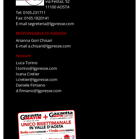
via Festaz, 52
11100 AOSTA
Tel: 0165.231711
Fax: 0165.1820141
E-mail
segreteria@lgpresse.com
RESPONSABILE DI AGENZIA
Arianna Gori Chisari
E-mail
a.chisari@lgpresse.com
Account
Luca Torino
l.torino@lgpresse.com
Ivana Cretier
i.cretier@lgpresse.com
Daniele Fimiano
d.fimiano@lgpresse.com