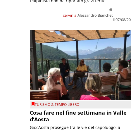
L'alpinista non ha riportato gravi ferite
di
cervinia
Alessandro Bianchet
il 07/08/2
TURISMO & TEMPO LIBERO
Cosa fare nel fine settimana in Valle
d’Aosta
GiocAosta prosegue tra le vie del capoluogo; a