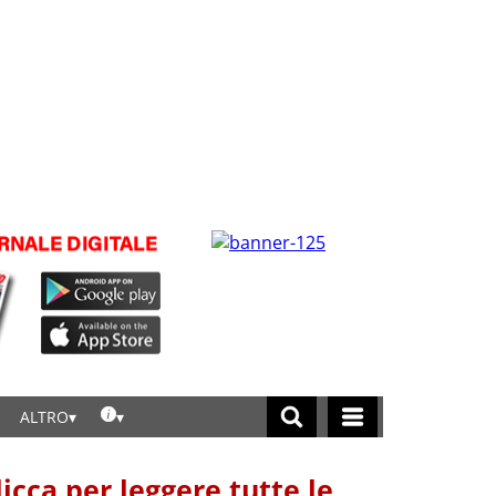
ALTRO
licca per leggere tutte le