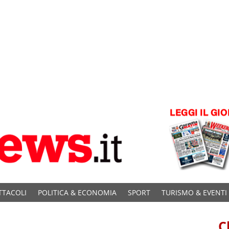
TTACOLI
POLITICA & ECONOMIA
SPORT
TURISMO & EVENTI
C