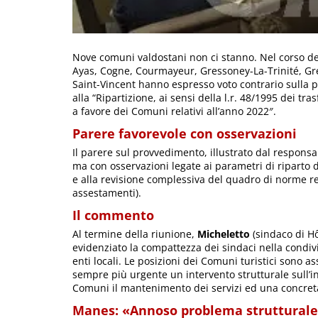
Nove comuni valdostani non ci stanno. Nel corso de
Ayas, Cogne, Courmayeur, Gressoney-La-Trinité, Gre
Saint-Vincent hanno espresso voto contrario sulla p
alla “Ripartizione, ai sensi della l.r. 48/1995 dei tr
a favore dei Comuni relativi all’anno 2022″.
Parere favorevole con osservazioni
Il parere sul provvedimento, illustrato dal responsa
ma con osservazioni legate ai parametri di riparto d
e alla revisione complessiva del quadro di norme reg
assestamenti).
Il commento
Al termine della riunione,
Micheletto
(sindaco di H
evidenziato la compattezza dei sindaci nella condivisi
enti locali. Le posizioni dei Comuni turistici sono 
sempre più urgente un intervento strutturale sull’int
Comuni il mantenimento dei servizi ed una concre
Manes: «Annoso problema struttural