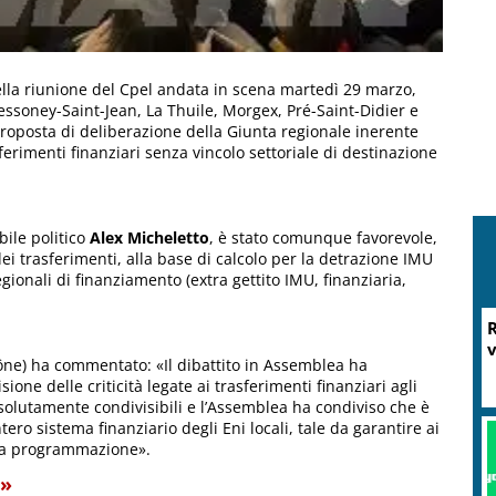
lla riunione del Cpel andata in scena martedì 29 marzo,
ssoney-Saint-Jean, La Thuile, Morgex, Pré-Saint-Didier e
roposta di deliberazione della Giunta regionale inerente
asferimenti finanziari senza vincolo settoriale di destinazione
bile politico
Alex Micheletto
, è stato comunque favorevole,
ei trasferimenti, alla base di calcolo per la detrazione IMU
ionali di finanziamento (extra gettito IMU, finanziaria,
R
v
ône) ha commentato: «Il dibattito in Assemblea ha
one delle criticità legate ai trasferimenti finanziari agli
assolutamente condivisibili e l’Assemblea ha condiviso che è
ero sistema finanziario degli Eni locali, tale da garantire ai
ta programmazione».
e»