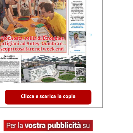
Clicca e scarica la copia