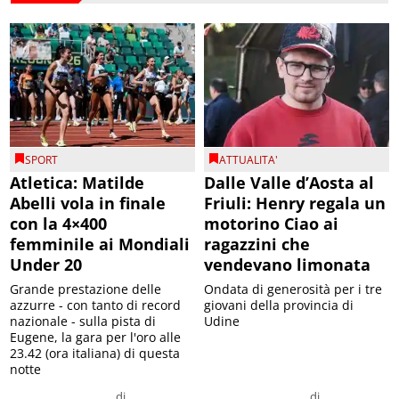
SPORT
ATTUALITA'
Atletica: Matilde
Dalle Valle d’Aosta al
Abelli vola in finale
Friuli: Henry regala un
con la 4×400
motorino Ciao ai
femminile ai Mondiali
ragazzini che
Under 20
vendevano limonata
Grande prestazione delle
Ondata di generosità per i tre
azzurre - con tanto di record
giovani della provincia di
nazionale - sulla pista di
Udine
Eugene, la gara per l'oro alle
23.42 (ora italiana) di questa
notte
di
di