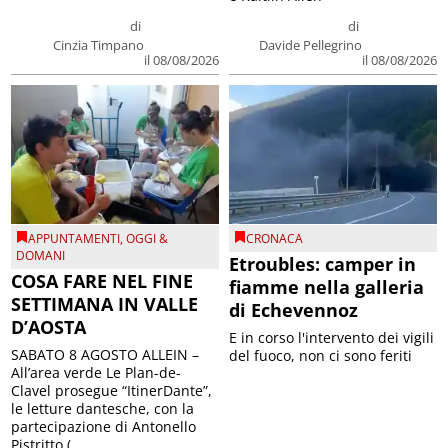
di
di
Cinzia Timpano
Davide Pellegrino
il 08/08/2026
il 08/08/2026
APPUNTAMENTI
,
OGGI &
CRONACA
DOMANI
Etroubles: camper in
COSA FARE NEL FINE
fiamme nella galleria
SETTIMANA IN VALLE
di Echevennoz
D’AOSTA
E in corso l'intervento dei vigili
SABATO 8 AGOSTO ALLEIN –
del fuoco, non ci sono feriti
All’area verde Le Plan-de-
Clavel prosegue “ItinerDante”,
le letture dantesche, con la
partecipazione di Antonello
Pistritto (...