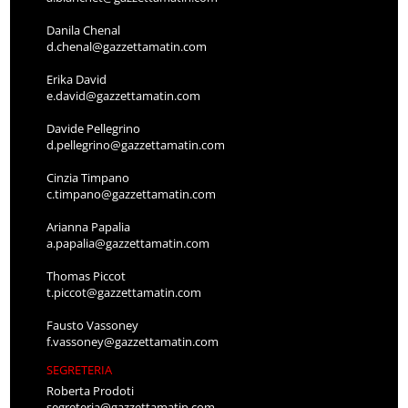
Danila Chenal
d.chenal@gazzettamatin.com
Erika David
e.david@gazzettamatin.com
Davide Pellegrino
d.pellegrino@gazzettamatin.com
Cinzia Timpano
c.timpano@gazzettamatin.com
Arianna Papalia
a.papalia@gazzettamatin.com
Thomas Piccot
t.piccot@gazzettamatin.com
Fausto Vassoney
f.vassoney@gazzettamatin.com
SEGRETERIA
Roberta Prodoti
segreteria@gazzettamatin.com