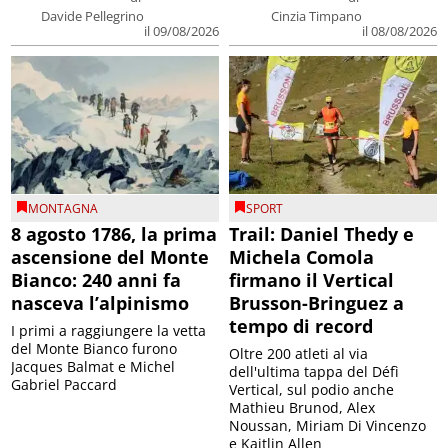
Davide Pellegrino
Cinzia Timpano
il 09/08/2026
il 08/08/2026
MONTAGNA
SPORT
8 agosto 1786, la prima
Trail: Daniel Thedy e
ascensione del Monte
Michela Comola
Bianco: 240 anni fa
firmano il Vertical
nasceva l’alpinismo
Brusson-Bringuez a
tempo di record
I primi a raggiungere la vetta
del Monte Bianco furono
Oltre 200 atleti al via
Jacques Balmat e Michel
dell'ultima tappa del Défì
Gabriel Paccard
Vertical, sul podio anche
Mathieu Brunod, Alex
Noussan, Miriam Di Vincenzo
e Kaitlin Allen