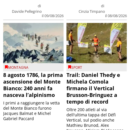
di
di
Davide Pellegrino
Cinzia Timpano
il 09/08/2026
il 08/08/2026
MONTAGNA
SPORT
8 agosto 1786, la prima
Trail: Daniel Thedy e
ascensione del Monte
Michela Comola
Bianco: 240 anni fa
firmano il Vertical
nasceva l’alpinismo
Brusson-Bringuez a
tempo di record
I primi a raggiungere la vetta
del Monte Bianco furono
Oltre 200 atleti al via
Jacques Balmat e Michel
dell'ultima tappa del Défì
Gabriel Paccard
Vertical, sul podio anche
Mathieu Brunod, Alex