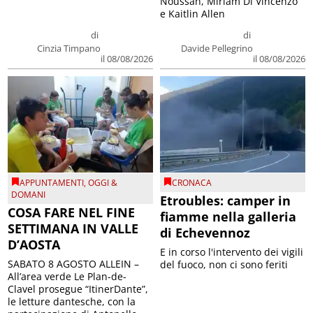
Noussan, Miriam Di Vincenzo
e Kaitlin Allen
di
di
Cinzia Timpano
Davide Pellegrino
il 08/08/2026
il 08/08/2026
APPUNTAMENTI
,
OGGI &
CRONACA
DOMANI
Etroubles: camper in
COSA FARE NEL FINE
fiamme nella galleria
SETTIMANA IN VALLE
di Echevennoz
D’AOSTA
E in corso l'intervento dei vigili
SABATO 8 AGOSTO ALLEIN –
del fuoco, non ci sono feriti
All’area verde Le Plan-de-
Clavel prosegue “ItinerDante”,
le letture dantesche, con la