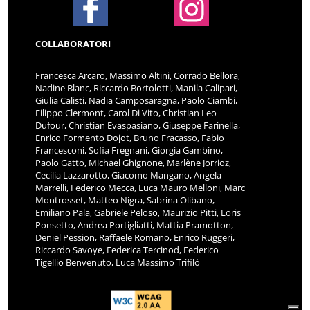
COLLABORATORI
Francesca Arcaro, Massimo Altini, Corrado Bellora,
Nadine Blanc, Riccardo Bortolotti, Manila Calipari,
Giulia Calisti, Nadia Camposaragna, Paolo Ciambi,
Filippo Clermont, Carol Di Vito, Christian Leo
Dufour, Christian Evaspasiano, Giuseppe Farinella,
Enrico Formento Dojot, Bruno Fracasso, Fabio
Francesconi, Sofia Fregnani, Giorgia Gambino,
Paolo Gatto, Michael Ghignone, Marlène Jorrioz,
Cecilia Lazzarotto, Giacomo Mangano, Angela
Marrelli, Federico Mecca, Luca Mauro Melloni, Marc
Montrosset, Matteo Nigra, Sabrina Olibano,
Emiliano Pala, Gabriele Peloso, Maurizio Pitti, Loris
Ponsetto, Andrea Portigliatti, Mattia Pramotton,
Deniel Pession, Raffaele Romano, Enrico Ruggeri,
Riccardo Savoye, Federica Tercinod, Federico
Tigellio Benvenuto, Luca Massimo Trifilò