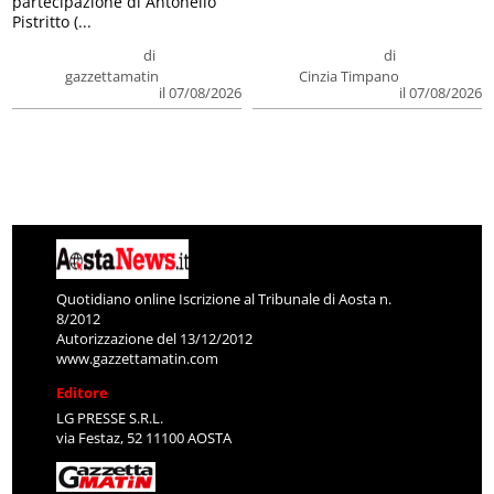
partecipazione di Antonello
Pistritto (...
di
di
gazzettamatin
Cinzia Timpano
il 07/08/2026
il 07/08/2026
Quotidiano online Iscrizione al Tribunale di Aosta n.
8/2012
Autorizzazione del 13/12/2012
www.gazzettamatin.com
Editore
LG PRESSE S.R.L.
via Festaz, 52 11100 AOSTA