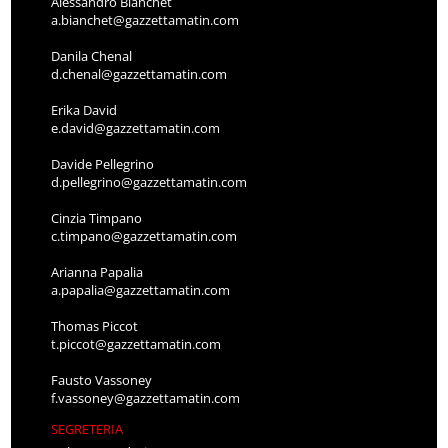
Alessandro Bianchet
a.bianchet@gazzettamatin.com
Danila Chenal
d.chenal@gazzettamatin.com
Erika David
e.david@gazzettamatin.com
Davide Pellegrino
d.pellegrino@gazzettamatin.com
Cinzia Timpano
c.timpano@gazzettamatin.com
Arianna Papalia
a.papalia@gazzettamatin.com
Thomas Piccot
t.piccot@gazzettamatin.com
Fausto Vassoney
f.vassoney@gazzettamatin.com
SEGRETERIA