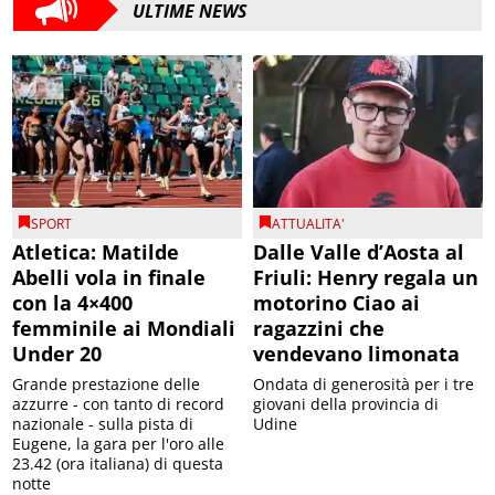
ULTIME NEWS
SPORT
ATTUALITA'
Atletica: Matilde
Dalle Valle d’Aosta al
Abelli vola in finale
Friuli: Henry regala un
con la 4×400
motorino Ciao ai
femminile ai Mondiali
ragazzini che
Under 20
vendevano limonata
Grande prestazione delle
Ondata di generosità per i tre
azzurre - con tanto di record
giovani della provincia di
nazionale - sulla pista di
Udine
Eugene, la gara per l'oro alle
23.42 (ora italiana) di questa
notte