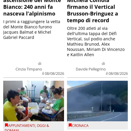
ascensione del Monte
Michela Comola
Bianco: 240 anni fa
firmano il Vertical
nasceva l’alpinismo
Brusson-Bringuez a
tempo di record
I primi a raggiungere la vetta
del Monte Bianco furono
Oltre 200 atleti al via
Jacques Balmat e Michel
dell'ultima tappa del Défì
Gabriel Paccard
Vertical, sul podio anche
Mathieu Brunod, Alex
Noussan, Miriam Di Vincenzo
e Kaitlin Allen
di
di
Cinzia Timpano
Davide Pellegrino
il 08/08/2026
il 08/08/2026
APPUNTAMENTI
,
OGGI &
CRONACA
DOMANI