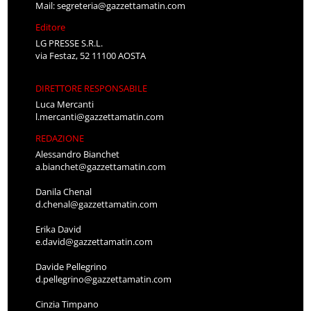
Mail:
segreteria@gazzettamatin.com
Editore
LG PRESSE S.R.L.
via Festaz, 52 11100 AOSTA
DIRETTORE RESPONSABILE
Luca Mercanti
l.mercanti@gazzettamatin.com
REDAZIONE
Alessandro Bianchet
a.bianchet@gazzettamatin.com
Danila Chenal
d.chenal@gazzettamatin.com
Erika David
e.david@gazzettamatin.com
Davide Pellegrino
d.pellegrino@gazzettamatin.com
Cinzia Timpano