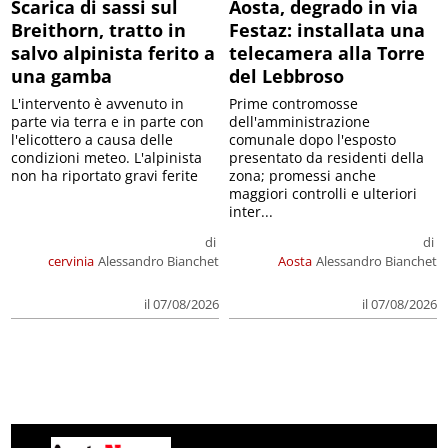
Scarica di sassi sul
Aosta, degrado in via
Breithorn, tratto in
Festaz: installata una
salvo alpinista ferito a
telecamera alla Torre
una gamba
del Lebbroso
L'intervento è avvenuto in
Prime contromosse
parte via terra e in parte con
dell'amministrazione
l'elicottero a causa delle
comunale dopo l'esposto
condizioni meteo. L'alpinista
presentato da residenti della
non ha riportato gravi ferite
zona; promessi anche
maggiori controlli e ulteriori
inter...
di
di
cervinia
Alessandro Bianchet
Aosta
Alessandro Bianchet
il 07/08/2026
il 07/08/2026