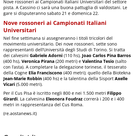
Nove rossoneri ai Campionati Italiani Universitari del settore
pista. A Cassino ci sarà una buona pattuglia di valdostani. Le
gare si disputeranno sabato 21 e domenica 22.
Nove rossoneri ai Campionati Italiani
Universitari
Nel fine settimana si assegneranno i titoli tricolori del
movimento universitario. Dei nove rossoneri, sette sono
rappresentanti dell’Università degli Studi di Torino. Si tratta
dei calvesini
Gabriele Adorni
(110 hs),
Joao Carlos Pina Barros
(400 hs),
Veronica Pirana
(200 metri) e
Valentina Tesio
(salto
con l’asta). A completare la delegazione torinese, il tesserato
della Cogne
Elia Franciscono
(400 metri); quello della Biotekna
Jean-Marie Robbin
(400 hs) e la talentina della Sisport
Axelle
Vicari
(5.000 metri).
Per il Cus Pisa è iscritto negli 800 e nei 1.500 metri
Filippo
Girardi
. La calvesina
Eleonora Foudraz
correrà i 200 e i 400
metri in rappresentanza del Cus Roma.
(re.aostanews.it)