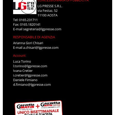
CONCESSIONARIA DI PUBBLICITÀ
LG PRESSE S.R.L.
via Festaz, 52
11100 AOSTA
Tel: 0165.231711
Fax: 0165.1820141
E-mail
segreteria@lgpresse.com
RESPONSABILE DI AGENZIA
Arianna Gori Chisari
E-mail
a.chisari@lgpresse.com
Account
Luca Torino
l.torino@lgpresse.com
Ivana Cretier
i.cretier@lgpresse.com
Daniele Fimiano
d.fimiano@lgpresse.com