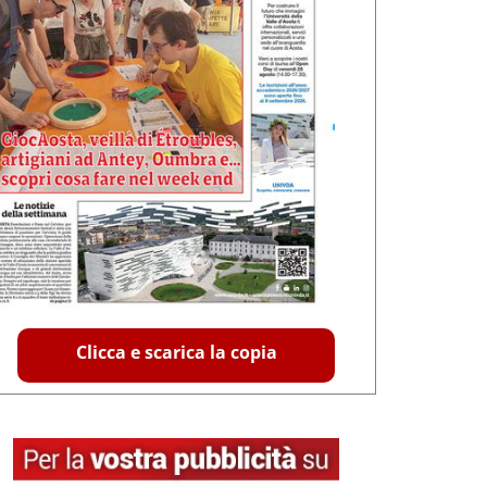
Clicca e scarica la copia