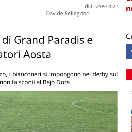
di
il
22/05/2022
n
Davide Pellegrino
C
a di Grand Paradis e
atori Aosta
ero, i bianconeri si impongono nel derby sul
n non fa sconti al Bajo Dora