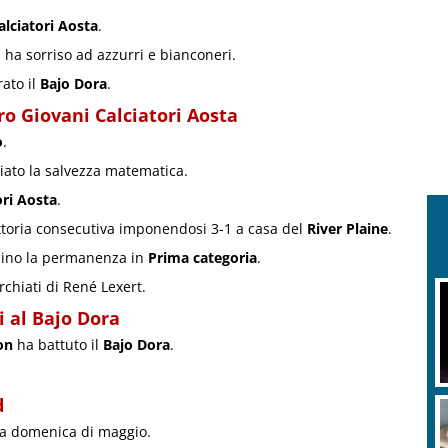
alciatori Aosta
.
a ha sorriso ad azzurri e bianconeri.
rato il
Bajo Dora
.
ro Giovani Calciatori Aosta
o
.
iato la salvezza matematica.
ori Aosta
.
ttoria consecutiva imponendosi 3-1 a casa del
River Plaine
.
cino la permanenza in
Prima categoria
.
rchiati di René Lexert.
i al Bajo Dora
on
ha battuto il
Bajo Dora
.
d
ta domenica di maggio.