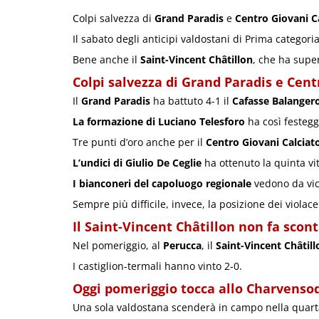
Colpi salvezza di
Grand Paradis
e
Centro Giovani C
Il sabato degli anticipi valdostani di Prima categori
Bene anche il
Saint-Vincent Châtillon
, che ha supe
Colpi salvezza di Grand Paradis e Cent
Il
Grand Paradis
ha battuto 4-1 il
Cafasse Balanger
La formazione di Luciano Telesforo
ha così festegg
Tre punti d’oro anche per il
Centro Giovani Calciat
L’undici di Giulio De Ceglie
ha ottenuto la quinta vi
I bianconeri del capoluogo regionale
vedono da vi
Sempre più difficile, invece, la posizione dei violace
Il Saint-Vincent Châtillon non fa scont
Nel pomeriggio, al
Perucca
, il
Saint-Vincent Châtill
I castiglion-termali hanno vinto 2-0.
Oggi pomeriggio tocca allo Charvenso
Una sola valdostana scenderà in campo nella quar