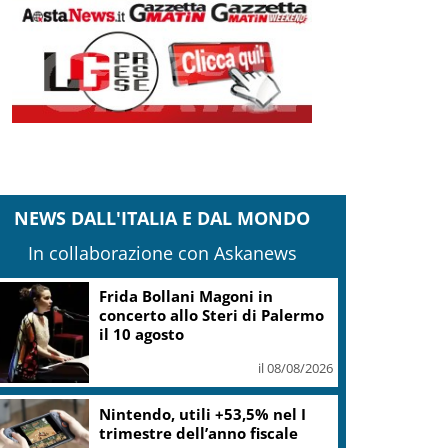
NEWS DALL'ITALIA E DAL MONDO
In collaborazione con Askanews
“Questa sera guido io”:
campagna polizia in spiagge e
locali da ballo
il 08/08/2026
“DoloViniMiti”: dall’1 al 4
ottobre tra Val di Cembra e