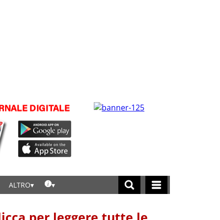
ALTRO
licca per leggere tutte le