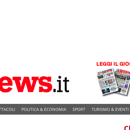
TTACOLI
POLITICA & ECONOMIA
SPORT
TURISMO & EVENTI
C