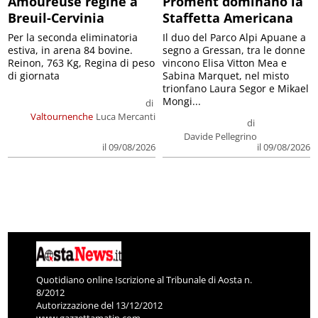
Amoureuse regine a
Proment dominano la
Breuil-Cervinia
Staffetta Americana
Per la seconda eliminatoria
Il duo del Parco Alpi Apuane a
estiva, in arena 84 bovine.
segno a Gressan, tra le donne
Reinon, 763 Kg, Regina di peso
vincono Elisa Vitton Mea e
di giornata
Sabina Marquet, nel misto
trionfano Laura Segor e Mikael
Mongi...
di
Valtournenche
Luca Mercanti
di
Davide Pellegrino
il 09/08/2026
il 09/08/2026
Quotidiano online Iscrizione al Tribunale di Aosta n.
8/2012
Autorizzazione del 13/12/2012