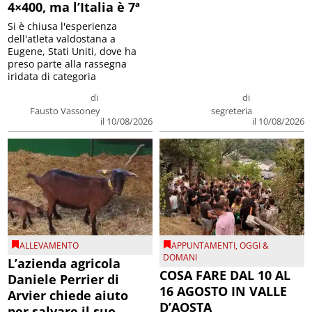
4×400, ma l’Italia è 7ª
Si è chiusa l'esperienza
dell'atleta valdostana a
Eugene, Stati Uniti, dove ha
preso parte alla rassegna
iridata di categoria
di
di
Fausto Vassoney
segreteria
il 10/08/2026
il 10/08/2026
ALLEVAMENTO
APPUNTAMENTI
,
OGGI &
DOMANI
L’azienda agricola
COSA FARE DAL 10 AL
Daniele Perrier di
16 AGOSTO IN VALLE
Arvier chiede aiuto
D’AOSTA
per salvare il suo