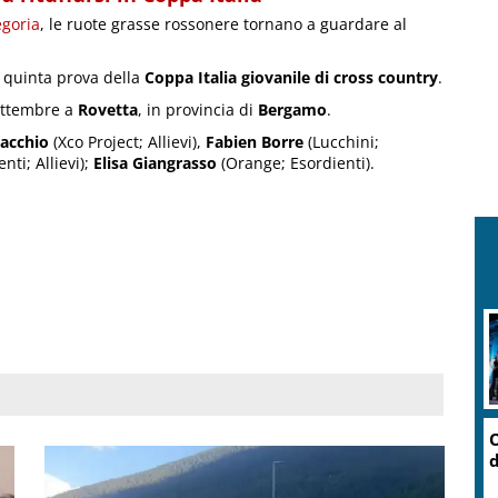
egoria
, le ruote grasse rossonere tornano a guardare al
 quinta prova della
Coppa Italia giovanile di cross country
.
ettembre a
Rovetta
, in provincia di
Bergamo
.
nacchio
(Xco Project; Allievi),
Fabien Borre
(Lucchini;
nti; Allievi);
Elisa Giangrasso
(Orange; Esordienti).