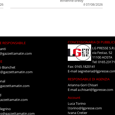
ethienne bredy
026
il 07/08/2026
CONCESSIONARIA DI PUBBLIC
E RESPONSABILE
LG PRESSE S.R.
anti
via Festaz, 52
i@gazzettamatin.com
11100 AOSTA
NE
Tel: 0165.2317
Fax: 0165.1820141
o Bianchet
E-mail
segreteria@lgpresse.co
t@gazzettamatin.com
RESPONSABILE DI AGENZIA
enal
Arianna Gori Chisari
gazzettamatin.com
E-mail
a.chisari@lgpresse.com
d
Account
azzettamatin.com
Luca Torino
l.torino@lgpresse.com
legrino
Ivana Cretier
ino@gazzettamatin.com