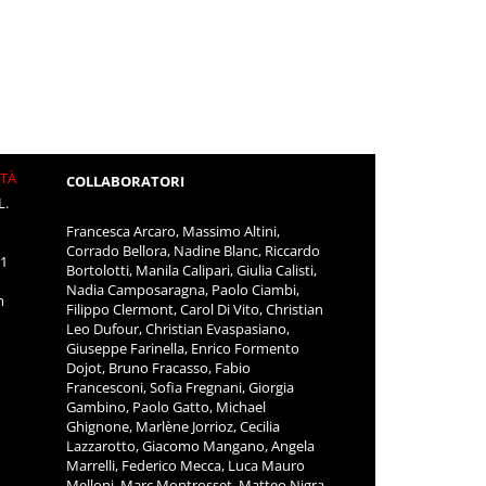
ITÀ
COLLABORATORI
L.
Francesca Arcaro, Massimo Altini,
Corrado Bellora, Nadine Blanc, Riccardo
11
Bortolotti, Manila Calipari, Giulia Calisti,
Nadia Camposaragna, Paolo Ciambi,
m
Filippo Clermont, Carol Di Vito, Christian
Leo Dufour, Christian Evaspasiano,
Giuseppe Farinella, Enrico Formento
Dojot, Bruno Fracasso, Fabio
Francesconi, Sofia Fregnani, Giorgia
Gambino, Paolo Gatto, Michael
Ghignone, Marlène Jorrioz, Cecilia
Lazzarotto, Giacomo Mangano, Angela
Marrelli, Federico Mecca, Luca Mauro
Melloni, Marc Montrosset, Matteo Nigra,