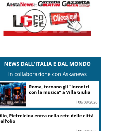
NEWS DALL'ITALIA E DAL MONDO
In collaborazione con Askanews
Adyen e GetYourGuide: 15
anni di innovazione per le
esperienze di viaggio
il 07/08/2026
Caretta caretta, circa 280 nidi
individuati in Italia dopo