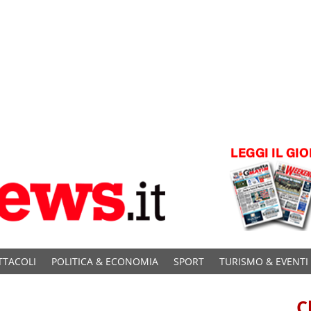
TTACOLI
POLITICA & ECONOMIA
SPORT
TURISMO & EVENTI
C