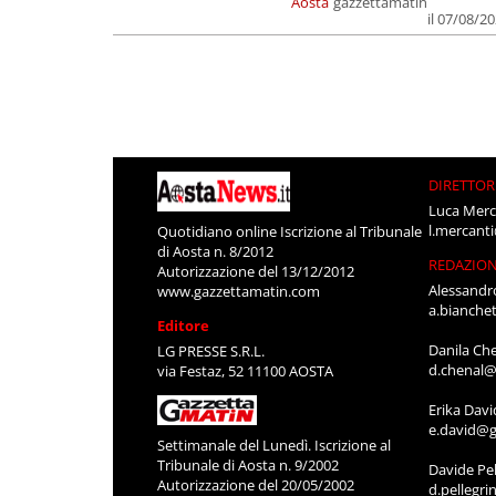
Aosta
gazzettamatin
il 07/08/2
DIRETTOR
Luca Merc
l.mercant
Quotidiano online Iscrizione al Tribunale
di Aosta n. 8/2012
REDAZIO
Autorizzazione del 13/12/2012
Alessandr
www.gazzettamatin.com
a.bianche
Editore
Danila Ch
LG PRESSE S.R.L.
d.chenal@
via Festaz, 52 11100 AOSTA
Erika Davi
e.david@g
Settimanale del Lunedì. Iscrizione al
Tribunale di Aosta n. 9/2002
Davide Pel
Autorizzazione del 20/05/2002
d.pellegr