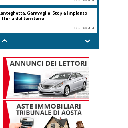
record 2025
il 07/08/2026
Turismo, Osservatorio
Telepass: +20% di interesse
per i viaggi in auto
il 07/08/2026
❮
❯