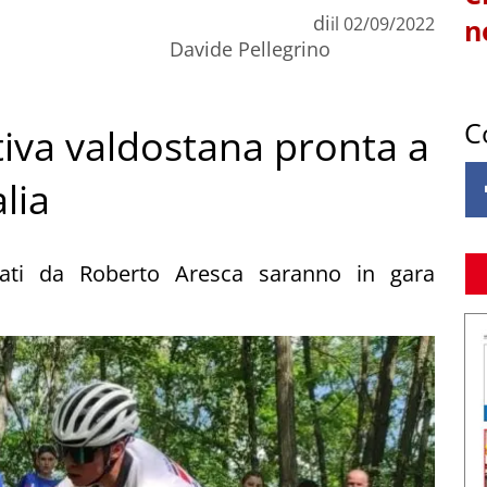
di
il
02/09/2022
n
Davide Pellegrino
C
iva valdostana pronta a
alia
onati da Roberto Aresca saranno in gara