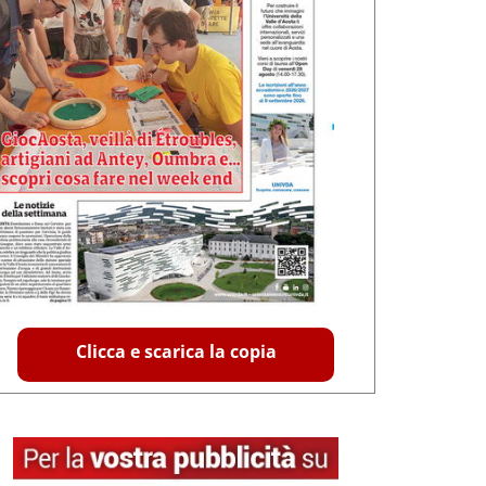
Clicca e scarica la copia