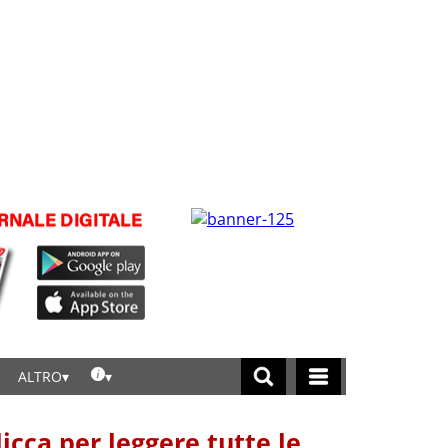
ALTRO
licca per leggere tutte le