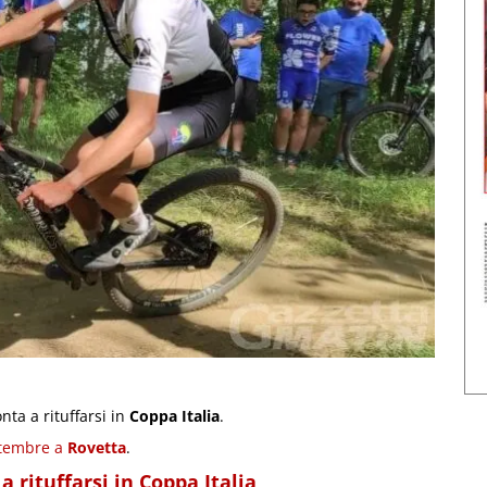
ta a rituffarsi in
Coppa Italia
.
ttembre a
Rovetta
.
 rituffarsi in Coppa Italia