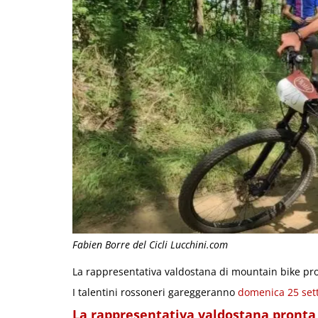
Fabien Borre del Cicli Lucchini.com
La rappresentativa valdostana di mountain bike pron
I talentini rossoneri gareggeranno
domenica 25 se
La rappresentativa valdostana pronta a