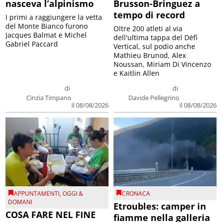
nasceva l’alpinismo
Brusson-Bringuez a
tempo di record
I primi a raggiungere la vetta
del Monte Bianco furono
Oltre 200 atleti al via
Jacques Balmat e Michel
dell'ultima tappa del Défì
Gabriel Paccard
Vertical, sul podio anche
Mathieu Brunod, Alex
Noussan, Miriam Di Vincenzo
e Kaitlin Allen
di
di
Cinzia Timpano
Davide Pellegrino
il 08/08/2026
il 08/08/2026
APPUNTAMENTI
,
OGGI &
CRONACA
DOMANI
Etroubles: camper in
COSA FARE NEL FINE
fiamme nella galleria