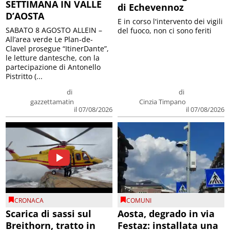
SETTIMANA IN VALLE
di Echevennoz
D’AOSTA
E in corso l'intervento dei vigili
SABATO 8 AGOSTO ALLEIN –
del fuoco, non ci sono feriti
All’area verde Le Plan-de-
Clavel prosegue “ItinerDante”,
le letture dantesche, con la
partecipazione di Antonello
Pistritto (...
di
di
gazzettamatin
Cinzia Timpano
il 07/08/2026
il 07/08/2026
CRONACA
COMUNI
Scarica di sassi sul
Aosta, degrado in via
Breithorn, tratto in
Festaz: installata una