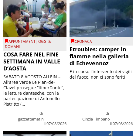
APPUNTAMENTI
,
OGGI &
CRONACA
DOMANI
Etroubles: camper in
COSA FARE NEL FINE
fiamme nella galleria
SETTIMANA IN VALLE
di Echevennoz
D’AOSTA
E in corso l'intervento dei vigili
SABATO 8 AGOSTO ALLEIN –
del fuoco, non ci sono feriti
All’area verde Le Plan-de-
Clavel prosegue “ItinerDante”,
le letture dantesche, con la
partecipazione di Antonello
Pistritto (...
di
di
gazzettamatin
Cinzia Timpano
il 07/08/2026
il 07/08/2026