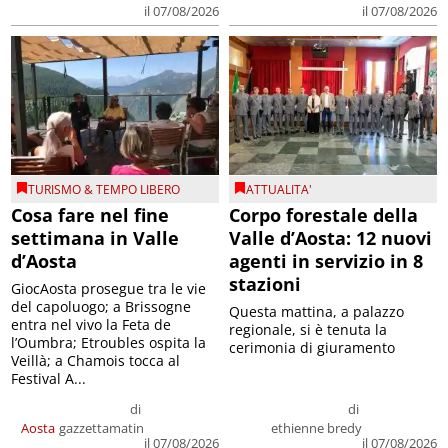
il 07/08/2026
il 07/08/2026
TURISMO & TEMPO LIBERO
ATTUALITA'
Cosa fare nel fine
Corpo forestale della
settimana in Valle
Valle d’Aosta: 12 nuovi
d’Aosta
agenti in servizio in 8
stazioni
GiocAosta prosegue tra le vie
del capoluogo; a Brissogne
Questa mattina, a palazzo
entra nel vivo la Feta de
regionale, si è tenuta la
l’Oumbra; Etroubles ospita la
cerimonia di giuramento
Veillà; a Chamois tocca al
Festival A...
di
di
Aosta
gazzettamatin
ethienne bredy
il 07/08/2026
il 07/08/2026