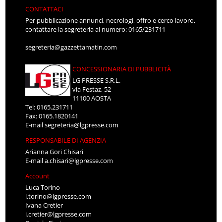
CONTATTACI
Per pubblicazione annunci, necrologi, offro e cerco lavoro,
contattare la segreteria al numero: 0165/231711
segreteria@gazzettamatin.com
CONCESSIONARIA DI PUBBLICITÀ
LG PRESSE S.R.L.
via Festaz, 52
11100 AOSTA
Tel: 0165.231711
Fax: 0165.1820141
E-mail
segreteria@lgpresse.com
RESPONSABILE DI AGENZIA
Arianna Gori Chisari
E-mail
a.chisari@lgpresse.com
Account
Luca Torino
l.torino@lgpresse.com
Ivana Cretier
i.cretier@lgpresse.com