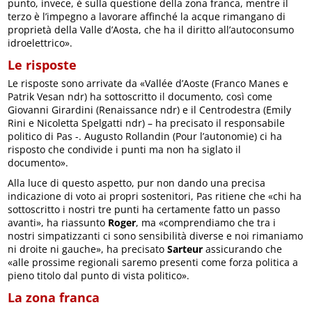
punto, invece, è sulla questione della zona franca, mentre il
terzo è l’impegno a lavorare affinché la acque rimangano di
proprietà della Valle d’Aosta, che ha il diritto all’autoconsumo
idroelettrico».
Le risposte
Le risposte sono arrivate da «Vallée d’Aoste (Franco Manes e
Patrik Vesan ndr) ha sottoscritto il documento, così come
Giovanni Girardini (Renaissance ndr) e il Centrodestra (Emily
Rini e Nicoletta Spelgatti ndr) – ha precisato il responsabile
politico di Pas -. Augusto Rollandin (Pour l’autonomie) ci ha
risposto che condivide i punti ma non ha siglato il
documento».
Alla luce di questo aspetto, pur non dando una precisa
indicazione di voto ai propri sostenitori, Pas ritiene che «chi ha
sottoscritto i nostri tre punti ha certamente fatto un passo
avanti», ha riassunto
Roger
, ma «comprendiamo che tra i
nostri simpatizzanti ci sono sensibilità diverse e noi rimaniamo
ni droite ni gauche», ha precisato
Sarteur
assicurando che
«alle prossime regionali saremo presenti come forza politica a
pieno titolo dal punto di vista politico».
La zona franca