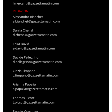
l.mercanti@gazzettamatin.com
REDAZIONE
Alessandro Bianchet
a.bianchet@gazzettamatin.com
Danila Chenal
d.chenal@gazzettamatin.com
Erika David
e.david@gazzettamatin.com
Davide Pellegrino
d.pellegrino@gazzettamatin.com
Cinzia Timpano
c.timpano@gazzettamatin.com
Arianna Papalia
a.papalia@gazzettamatin.com
Thomas Piccot
t.piccot@gazzettamatin.com
Fausto Vassoney