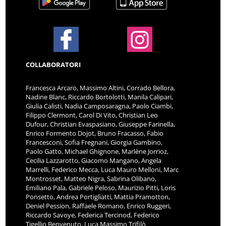
COLLABORATORI
Francesca Arcaro, Massimo Altini, Corrado Bellora,
Nadine Blanc, Riccardo Bortolotti, Manila Calipari,
Giulia Calisti, Nadia Camposaragna, Paolo Ciambi,
Filippo Clermont, Carol Di Vito, Christian Leo
Dufour, Christian Evaspasiano, Giuseppe Farinella,
Enrico Formento Dojot, Bruno Fracasso, Fabio
Francesconi, Sofia Fregnani, Giorgia Gambino,
Paolo Gatto, Michael Ghignone, Marlène Jorrioz,
Cecilia Lazzarotto, Giacomo Mangano, Angela
Marrelli, Federico Mecca, Luca Mauro Melloni, Marc
Montrosset, Matteo Nigra, Sabrina Olibano,
Emiliano Pala, Gabriele Peloso, Maurizio Pitti, Loris
Ponsetto, Andrea Portigliatti, Mattia Pramotton,
Deniel Pession, Raffaele Romano, Enrico Ruggeri,
Riccardo Savoye, Federica Tercinod, Federico
Tigellio Benvenuto, Luca Massimo Trifilò