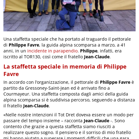
Una staffetta speciale che ha portato al traguardo il pettorale
di
Philippe Favre
, la guida alpina scomparsa a marzo, a 41
anni, in un
incidente in parapendio
.
Philippe
, infatti, era
iscritto al TOR130, così come il fratello
Jean-Claude
.
La staffetta speciale in memoria di Philippe
Favre
In accordo con l’organizzazione, il pettorale di
Philippe Favre
è
partito da Gressoney-Saint-Jean ed è arrivato fino a
Courmayeur. Una staffetta composta dagli amici della guida
alpina scomparsa si è suddivisa percorso, seguendo a distanza
il fratello
Jean-Claude
.
«Nelle nostre intenzioni il Tot Dret doveva essere un modo per
passare del tempo insieme – racconta
Jean-Claude
-. Sono
contento che grazie a questa staffetta siamo riusciti a
realizzare questo sogno. Il pensiero e il sorriso di mio fratello
mi hanno aiutato a superare i momenti difficili che una gara