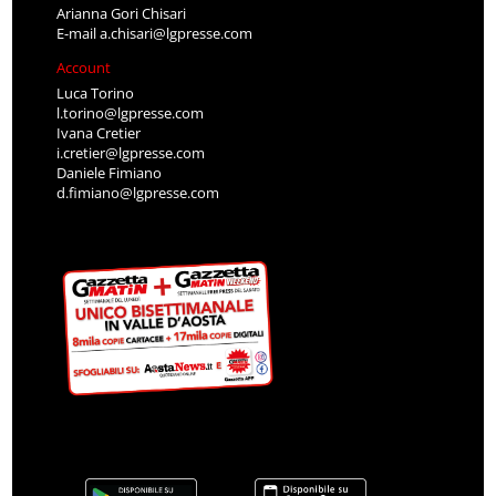
Arianna Gori Chisari
E-mail
a.chisari@lgpresse.com
Account
Luca Torino
l.torino@lgpresse.com
Ivana Cretier
i.cretier@lgpresse.com
Daniele Fimiano
d.fimiano@lgpresse.com