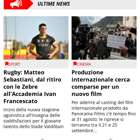
ULTIME NEWS
SPORT
CINEMA
Rugby: Matteo
Produzione
Sebastiani, dal ritiro
internazionale cerca
con le Zebre
comparse per un
all’Accademia Ivan
nuovo film
Francescato
Per aderire al casting del film
internazionale prodotto da
Inizio della nuova stagione
Panorama Films c'è tempo fino
agonistica all'insegna delle
al 31 agosto; le riprese si
soddisfazioni per il giovane
terranno tra il 21 e 25
talento dello Stade Valdôtain
settembre...
di
di