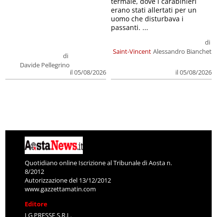
termale, dove i carabinieri
erano stati allertati per un
uomo che disturbava i
passanti. ...
di
Saint-Vincent
Alessandro Bianchet
di
Davide Pellegrino
il 05/08/2026
il 05/08/2026
Quotidiano online Iscrizione al Tribunale di Aosta n.
8/2012
Autorizzazione del 13/12/2012
www.gazzettamatin.com
Editore
LG PRESSE S.R.L.