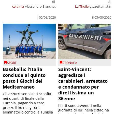
di
di
cervinia
Alessandro Bianchet
La Thuile
gazzettamatin
il 05/08/2026
il 05/08/2026
SPORT
CRONACA
Baseball5: l’Italia
Saint-Vincent:
conclude al quinto
aggredisce i
posto i Giochi del
carabinieri, arrestato
Mediterraneo
e condannato per
direttissima un
Gli azzurri sono stati sconfitti
36enne
nei quarti di finale dalla
Turchia, pagando a caro
I fatti sono avvenuti nella
prezzo il ko nel girone
giornata di ieri nella cittadina
eliminatorio contro la Tunisia