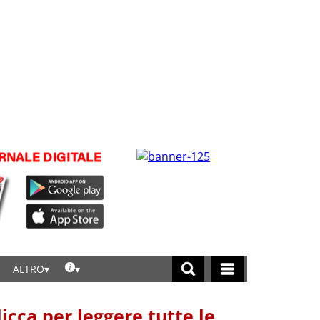
ALTRO
licca per leggere tutte le