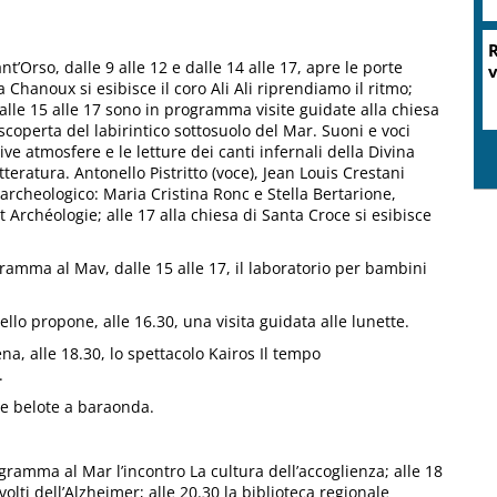
R
t’Orso, dalle 9 alle 12 e dalle 14 alle 17, apre le porte
v
za Chanoux si esibisce il coro Ali Ali riprendiamo il ritmo;
dalle 15 alle 17 sono in programma visite guidate alla chiesa
 scoperta del labirintico sottosuolo del Mar. Suoni e voci
e atmosfere e le letture dei canti infernali della Divina
eratura. Antonello Pistritto (voce), Jean Louis Crestani
rcheologico: Maria Cristina Ronc e Stella Bertarione,
 Archéologie; alle 17 alla chiesa di Santa Croce si esibisce
gramma al Mav, dalle 15 alle 17, il laboratorio per bambini
ello propone, alle 16.30, una visita guidata alle lunette.
a, alle 18.30, lo spettacolo Kairos Il tempo
.
 e belote a baraonda.
gramma al Mar l’incontro La cultura dell’accoglienza; alle 18
olti dell’Alzheimer; alle 20.30 la biblioteca regionale