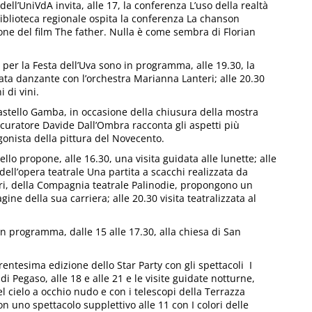
ell’UniVdA invita, alle 17, la conferenza L’uso della realtà
 biblioteca regionale ospita la conferenza La chanson
zione del film The father. Nulla è come sembra di Florian
er la Festa dell’Uva sono in programma, alle 19.30, la
erata danzante con l’orchestra Marianna Lanteri; alle 20.30
 di vini.
castello Gamba, in occasione della chiusura della mostra
l curatore Davide Dall’Ombra racconta gli aspetti più
onista della pittura del Novecento.
llo propone, alle 16.30, una visita guidata alle lunette; alle
dell’opera teatrale Una partita a scacchi realizzata da
rri, della Compagnia teatrale Palinodie, propongono un
ine della sua carriera; alle 20.30 visita teatralizzata al
in programma, dalle 15 alle 17.30, alla chiesa di San
rentesima edizione dello Star Party con gli spettacoli I
li di Pegaso, alle 18 e alle 21 e le visite guidate notturne,
l cielo a occhio nudo e con i telescopi della Terrazza
on uno spettacolo supplettivo alle 11 con I colori delle