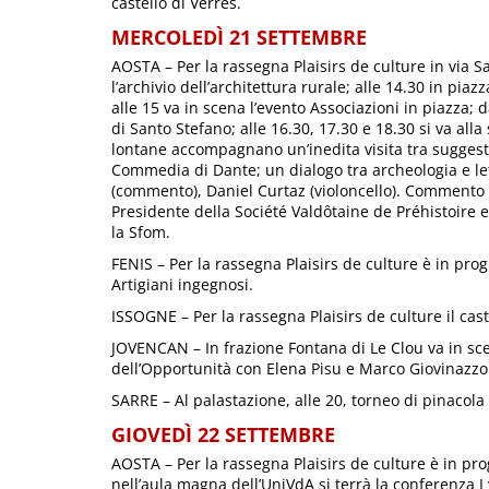
castello di Verrès.
MERCOLEDÌ 21 SETTEMBRE
AOSTA – Per la rassegna Plaisirs de culture in via San
l’archivio dell’architettura rurale; alle 14.30 in piaz
alle 15 va in scena l’evento Associazioni in piazza; 
di Santo Stefano; alle 16.30, 17.30 e 18.30 si va alla
lontane accompagnano un’inedita visita tra suggestiv
Commedia di Dante; un dialogo tra archeologia e lett
(commento), Daniel Curtaz (violoncello). Commento a
Presidente della Société Valdôtaine de Préhistoire et
la Sfom.
FENIS – Per la rassegna Plaisirs de culture è in pro
Artigiani ingegnosi.
ISSOGNE – Per la rassegna Plaisirs de culture il cast
JOVENCAN – In frazione Fontana di Le Clou va in scen
dell’Opportunità con Elena Pisu e Marco Giovinazzo
SARRE – Al palastazione, alle 20, torneo di pinacola
GIOVEDÌ 22 SETTEMBRE
AOSTA – Per la rassegna Plaisirs de culture è in pro
nell’aula magna dell’UniVdA si terrà la conferenza I v