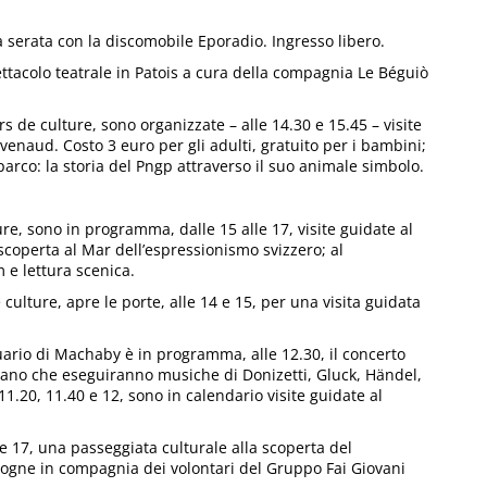
 serata con la discomobile Eporadio. Ingresso libero.
tacolo teatrale in Patois a cura della compagnia Le Béguiò
 de culture, sono organizzate – alle 14.30 e 15.45 – visite
ovenaud. Costo 3 euro per gli adulti, gratuito per i bambini;
parco: la storia del Pngp attraverso il suo animale simbolo.
re, sono in programma, dalle 15 alle 17, visite guidate al
 scoperta al Mar dell’espressionismo svizzero; al
 e lettura scenica.
culture, apre le porte, alle 14 e 15, per una visita guidata
uario di Machaby è in programma, alle 12.30, il concerto
erzano che eseguiranno musiche di Donizetti, Gluck, Händel,
11.20, 11.40 e 12, sono in calendario visite guidate al
e 17, una passeggiata culturale alla scoperta del
rogne in compagnia dei volontari del Gruppo Fai Giovani