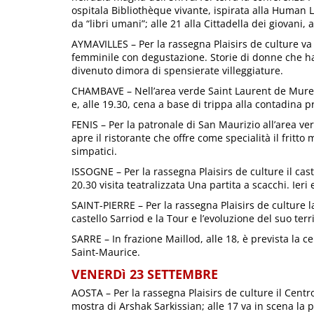
ospitala Bibliothèque vivante, ispirata alla Human L
da “libri umani”; alle 21 alla Cittadella dei giovani,
AYMAVILLES – Per la rassegna Plaisirs de culture va i
femminile con degustazione. Storie di donne che han
divenuto dimora di spensierate villeggiature.
CHAMBAVE – Nell’area verde Saint Laurent de Mure deb
e, alle 19.30, cena a base di trippa alla contadina p
FENIS – Per la patronale di San Maurizio all’area ver
apre il ristorante che offre come specialità il fritto m
simpatici.
ISSOGNE – Per la rassegna Plaisirs de culture il caste
20.30 visita teatralizzata Una partita a scacchi. Ieri 
SAINT-PIERRE – Per la rassegna Plaisirs de culture la
castello Sarriod e la Tour e l’evoluzione del suo terri
SARRE – In frazione Maillod, alle 18, è prevista la 
Saint-Maurice.
VENERDì 23 SETTEMBRE
AOSTA – Per la rassegna Plaisirs de culture il Centr
mostra di Arshak Sarkissian; alle 17 va in scena la p