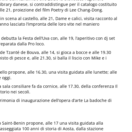
ibrary danese, si contraddistingue per il catalogo costituito
 alle 21, proiezione del film Poetry di Lee Chang-Dong.
n scena al castello, alle 21, Dame e calici, visita racconto al
no lasciato l’impronta delle loro vite nel maniero
utta la Festa dell’Uva con, alle 19, l’aperitivo con dj set
reparata dalla Pro loco.
de Tzanté de Bouva, alle 14, si gioca a bocce e alle 19.30
isto di pesce e, alle 21.30, si balla il liscio con Mike e i
llo propone, alle 16.30, una visita guidata alle lunette; alle
e oggi.
 sala consiliare fa da cornice, alle 17.30, della conferenza Il
torio nei secoli.
cerimonia di inaugurazione dell’opera d’arte La badoche di
o Saint-Benin propone, alle 17 una visita guidata alla
asseggiata 100 anni di storia di Aosta, dalla stazione