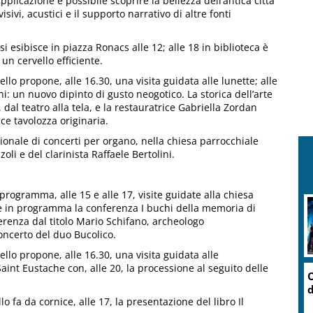
licazione è possibile scoprire la bellezza dell’antica città
sivi, acustici e il supporto narrativo di altre fonti
i esibisce in piazza Ronacs alle 12; alle 18 in biblioteca è
un cervello efficiente.
llo propone, alle 16.30, una visita guidata alle lunette; alle
: un nuovo dipinto di gusto neogotico. La storica dell’arte
dal teatro alla tela, e la restauratrice Gabriella Zordan
vace tavolozza originaria.
ionale di concerti per organo, nella chiesa parrocchiale
li e del clarinista Raffaele Bertolini.
programma, alle 15 e alle 17, visite guidate alla chiesa
a è in programma la conferenza I buchi della memoria di
renza dal titolo Mario Schifano, archeologo
oncerto del duo Bucolico.
ello propone, alle 16.30, una visita guidata alle
aint Eustache con, alle 20, la processione al seguito delle
O
d
lo fa da cornice, alle 17, la presentazione del libro Il