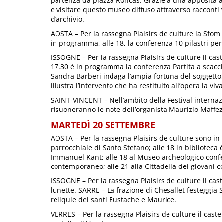
partenza da piazza Roncas. Grazie a una apposita app
e visitare questo museo diffuso attraverso racconti vi
d’archivio.
AOSTA – Per la rassegna Plaisirs de culture la Sfom s
in programma, alle 18, la conferenza 10 pilastri per 
ISSOGNE – Per la rassegna Plaisirs de culture il caste
17.30 è in programma la conferenza Partita a scacchi
Sandra Barberi indaga l’ampia fortuna del soggetto, 
illustra l’intervento che ha restituito all’opera la vi
SAINT-VINCENT – Nell’ambito della Festival internaz
risuoneranno le note dell’organista Maurizio Maffezzo
MARTEDÌ 20 SETTEMBRE
AOSTA – Per la rassegna Plaisirs de culture sono in 
parrocchiale di Santo Stefano; alle 18 in bibliotec
Immanuel Kant; alle 18 al Museo archeologico confe
contemporaneo; alle 21 alla Cittadella dei giovani c
ISSOGNE – Per la rassegna Plaisirs de culture il cast
lunette. SARRE – La frazione di Chesallet festeggia S
reliquie dei santi Eustache e Maurice.
VERRES – Per la rassegna Plaisirs de culture il castel