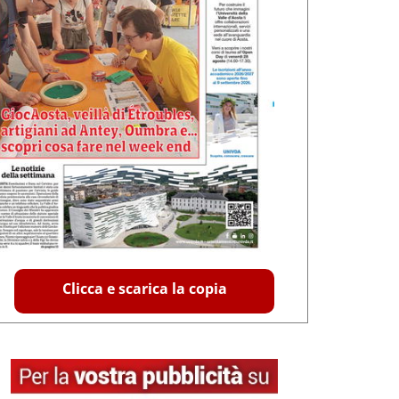
Clicca e scarica la copia