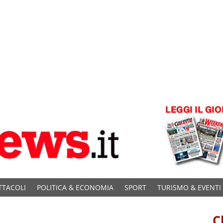
TTACOLI
POLITICA & ECONOMIA
SPORT
TURISMO & EVENTI
C