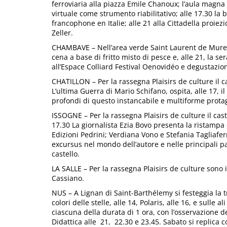
ferroviaria alla piazza Emile Chanoux; l’aula magna d
virtuale come strumento riabilitativo; alle 17.30 la
francophone en Italie; alle 21 alla Cittadella proie
Zeller.
CHAMBAVE – Nell’area verde Saint Laurent de Mure p
cena a base di fritto misto di pesce e, alle 21, la s
all’Espace Colliard Festival Oenovidéo e degustazioni
CHATILLON – Per la rassegna Plaisirs de culture il 
L’ultima Guerra di Mario Schifano, ospita, alle 17, i
profondi di questo instancabile e multiforme protag
ISSOGNE – Per la rassegna Plaisirs de culture il caste
17.30 La giornalista Ezia Bovo presenta la ristampa 
Edizioni Pedrini; Verdiana Vono e Stefania Tagliafe
excursus nel mondo dell’autore e nelle principali pag
castello.
LA SALLE – Per la rassegna Plaisirs de culture sono 
Cassiano.
NUS – A Lignan di Saint-Barthélemy si festeggia la t
colori delle stelle, alle 14, Polaris, alle 16, e sulle a
ciascuna della durata di 1 ora, con l’osservazione de
Didattica alle 21, 22.30 e 23.45. Sabato si replica c