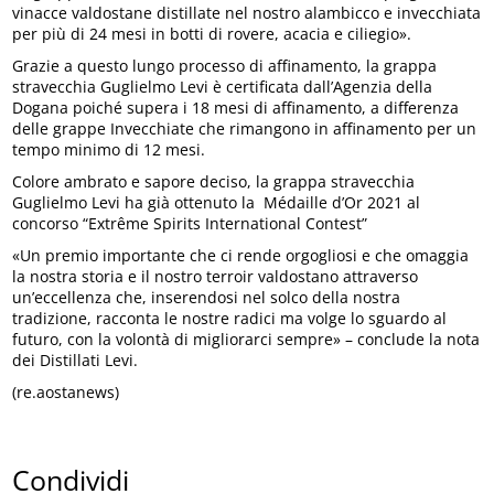
vinacce valdostane distillate nel nostro alambicco e invecchiata
per più di 24 mesi in botti di rovere, acacia e ciliegio».
Grazie a questo lungo processo di affinamento, la grappa
stravecchia Guglielmo Levi è certificata dall’Agenzia della
Dogana poiché supera i 18 mesi di affinamento, a differenza
delle grappe Invecchiate che rimangono in affinamento per un
tempo minimo di 12 mesi.
Colore ambrato e sapore deciso, la grappa stravecchia
Guglielmo Levi ha già ottenuto la Médaille d’Or 2021 al
concorso “Extrême Spirits International Contest”
«Un premio importante che ci rende orgogliosi e che omaggia
la nostra storia e il nostro terroir valdostano attraverso
un’eccellenza che, inserendosi nel solco della nostra
tradizione, racconta le nostre radici ma volge lo sguardo al
futuro, con la volontà di migliorarci sempre» – conclude la nota
dei Distillati Levi.
(re.aostanews)
Condividi