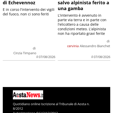
di Echevennoz
salvo alpinista ferito a
una gamba
E in corso l'intervento dei vigili
del fuoco, non ci sono feriti
L'intervento è avvenuto in
parte via terra e in parte con
l'elicottero a causa delle
condizioni meteo. L'alpinista
non ha riportato gravi ferite
di
cervinia
Alessandro Bianchet
di
Cinzia Timpano
il 07/08/2026
il 07/08/2026
Quotidiano online Iscrizione al Tribunale di Aosta n.
8/2012
Autorizzazione del 13/12/2012