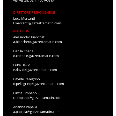
via Festaz, 52 11100 AOSTA
DIRETTORE RESPONSABILE
Luca Mercanti
l.mercanti@gazzettamatin.com
REDAZIONE
Alessandro Bianchet
a.bianchet@gazzettamatin.com
Danila Chenal
d.chenal@gazzettamatin.com
Erika David
e.david@gazzettamatin.com
Davide Pellegrino
d.pellegrino@gazzettamatin.com
Cinzia Timpano
c.timpano@gazzettamatin.com
Arianna Papalia
a.papalia@gazzettamatin.com