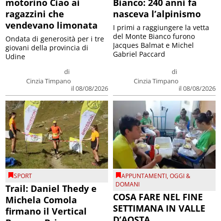
motorino Ciao ai
Bianco: 240 anni fa
ragazzini che
nasceva l’alpinismo
vendevano limonata
I primi a raggiungere la vetta
del Monte Bianco furono
Ondata di generosità per i tre
Jacques Balmat e Michel
giovani della provincia di
Gabriel Paccard
Udine
di
di
Cinzia Timpano
Cinzia Timpano
il 08/08/2026
il 08/08/2026
SPORT
APPUNTAMENTI
,
OGGI &
DOMANI
Trail: Daniel Thedy e
COSA FARE NEL FINE
Michela Comola
SETTIMANA IN VALLE
firmano il Vertical
D’AOSTA