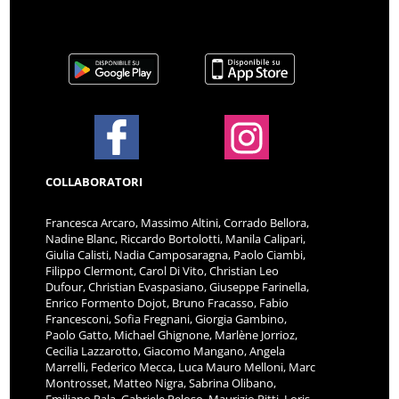
COLLABORATORI
Francesca Arcaro, Massimo Altini, Corrado Bellora,
Nadine Blanc, Riccardo Bortolotti, Manila Calipari,
Giulia Calisti, Nadia Camposaragna, Paolo Ciambi,
Filippo Clermont, Carol Di Vito, Christian Leo
Dufour, Christian Evaspasiano, Giuseppe Farinella,
Enrico Formento Dojot, Bruno Fracasso, Fabio
Francesconi, Sofia Fregnani, Giorgia Gambino,
Paolo Gatto, Michael Ghignone, Marlène Jorrioz,
Cecilia Lazzarotto, Giacomo Mangano, Angela
Marrelli, Federico Mecca, Luca Mauro Melloni, Marc
Montrosset, Matteo Nigra, Sabrina Olibano,
Emiliano Pala, Gabriele Peloso, Maurizio Pitti, Loris