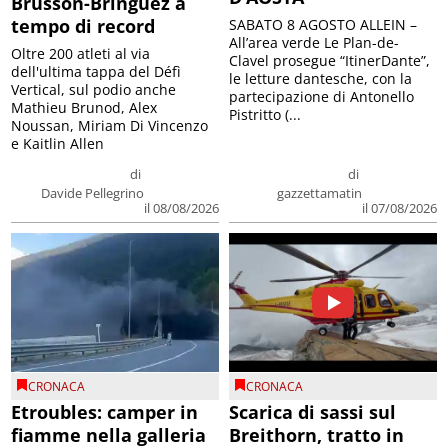
Brusson-Bringuez a
tempo di record
SABATO 8 AGOSTO ALLEIN –
All’area verde Le Plan-de-
Oltre 200 atleti al via
Clavel prosegue “ItinerDante”,
dell'ultima tappa del Défì
le letture dantesche, con la
Vertical, sul podio anche
partecipazione di Antonello
Mathieu Brunod, Alex
Pistritto (...
Noussan, Miriam Di Vincenzo
e Kaitlin Allen
di
di
Davide Pellegrino
gazzettamatin
il 08/08/2026
il 07/08/2026
CRONACA
CRONACA
Etroubles: camper in
Scarica di sassi sul
fiamme nella galleria
Breithorn, tratto in