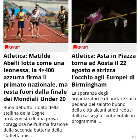
SPORT
SPORT
Atletica: Matilde
Atletica: Asta in Piazza
Abelli lotta come una
torna ad Aosta il 22
leonessa, la 4×400
agosto e strizza
azzurra firma il
l’occhio agli Europei di
primato nazionale, ma
Birmingham
resta fuori dalla finale
La speranza degli
dei Mondiali Under 20
organizzatori è di portare sulla
pedana del salotto buono
Buon debutto iridato della
della città alcuni atleti reduci
stellina della Cogne,
dalla rassegna continentale in
protagonista di una prova
programma ...
coraggiosa nell'ultima frazione
della seconda batteria della
staffetta mist...
di