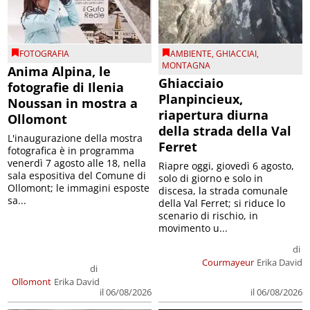
FOTOGRAFIA
AMBIENTE
,
GHIACCIAI
,
MONTAGNA
Anima Alpina, le
Ghiacciaio
fotografie di Ilenia
Planpincieux,
Noussan in mostra a
riapertura diurna
Ollomont
della strada della Val
L'inaugurazione della mostra
Ferret
fotografica è in programma
venerdì 7 agosto alle 18, nella
Riapre oggi, giovedì 6 agosto,
sala espositiva del Comune di
solo di giorno e solo in
Ollomont; le immagini esposte
discesa, la strada comunale
sa...
della Val Ferret; si riduce lo
scenario di rischio, in
movimento u...
di
Courmayeur
Erika David
di
Ollomont
Erika David
il 06/08/2026
il 06/08/2026