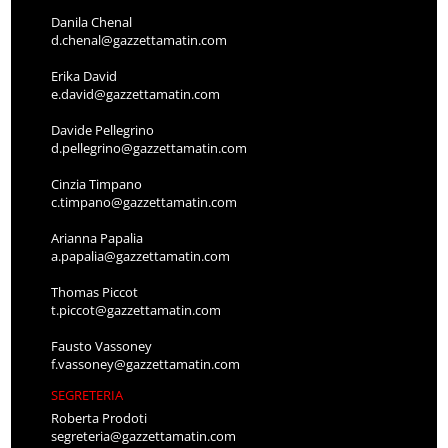
Danila Chenal
d.chenal@gazzettamatin.com
Erika David
e.david@gazzettamatin.com
Davide Pellegrino
d.pellegrino@gazzettamatin.com
Cinzia Timpano
c.timpano@gazzettamatin.com
Arianna Papalia
a.papalia@gazzettamatin.com
Thomas Piccot
t.piccot@gazzettamatin.com
Fausto Vassoney
f.vassoney@gazzettamatin.com
SEGRETERIA
Roberta Prodoti
segreteria@gazzettamatin.com