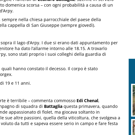
rto domenica scorsa – con ogni probabilità a causa di un
d’Arpy.
9, sempre nella chiesa parrocchiale del paese della
ella cappella di San Giuseppe (sempre giovedì).
 sopra il lago d’Arpy. I due si erano dati appuntamento per
enitore ha dato l’allarme intorno alle 18.15. A trovarlo
py, sono stati proprio i suoi colleghi della guardia di
 i quali hanno constato il decesso. Il corpo è stato
Morgex.
i di 19 e 11 anni.
morte è terribile – commenta commosso
Edi Chenal
,
ompagno di squadra di
Battaglia
questa primavera, quando
rande appassionato di fiolet, ma giocava soltanto in
sue altre passioni, quella della viticoltura, che svolgeva a
 voluto da tutti e sapeva essere serio in campo e fare festa