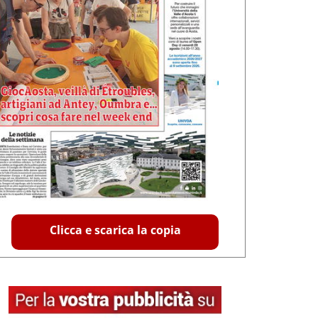
Clicca e scarica la copia