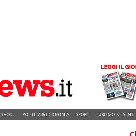
TTACOLI
POLITICA & ECONOMIA
SPORT
TURISMO & EVENTI
C