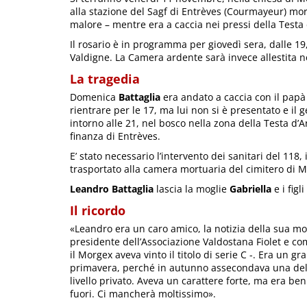
alla stazione del Sagf di Entrèves (Courmayeur) mo
malore – mentre era a caccia nei pressi della Testa 
Il rosario è in programma per giovedì sera, dalle 1
Valdigne. La Camera ardente sarà invece allestita n
La tragedia
Domenica
Battaglia
era andato a caccia con il papà
rientrare per le 17, ma lui non si è presentato e il g
intorno alle 21, nel bosco nella zona della Testa d’Ar
finanza di Entrèves.
E’ stato necessario l’intervento dei sanitari del 118,
trasportato alla camera mortuaria del cimitero di 
Leandro Battaglia
lascia la moglie
Gabriella
e i figl
Il ricordo
«Leandro era un caro amico, la notizia della sua 
presidente dell’Associazione Valdostana Fiolet e c
il Morgex aveva vinto il titolo di serie C -. Era un g
primavera, perché in autunno assecondava una delle 
livello privato. Aveva un carattere forte, ma era ben
fuori. Ci mancherà moltissimo».