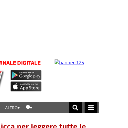
ALTRO
licca per leggere tutte le