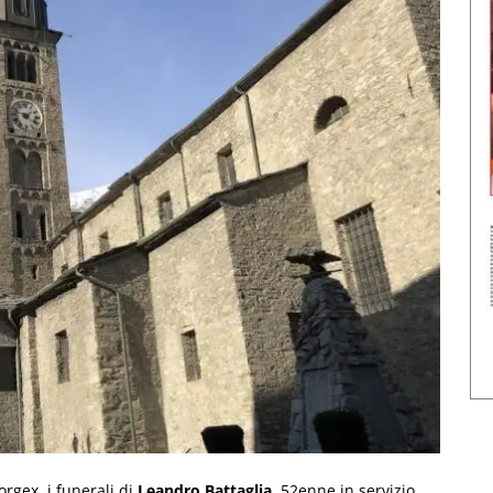
rgex, i funerali di
Leandro Battaglia
, 52enne in servizio