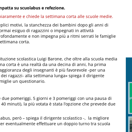
mpatta su scuolabus e refezione.
chiaramente e chiede la settimana corta alle scuole medie.
eplici motivi, la stanchezza dei bambini dopo gli anni di
ormai esiguo di ragazzini o impegnati in attività
ofondamente e non impegna più a ritmi serrati le famiglie
ettimana corta.
stituzione scolastica Luigi Barone, che oltre alla scuola media
ana corta è una realtà da una decina di anni, ha prima
maggioranza degli insegnanti è più favorevole -per una
dei ragazzi- alla settimana lunga» spiega il dirigente
amiglie un questionario.
i e due pomeriggi, 5 giorni e 3 pomeriggi con una pausa di
40 minuti), la più votata è stata l’opzione che prevede due
labus, però – spiega il dirigente scolastico -, la migliore
poter eventualmente effettuare un doppio turno tra scuola