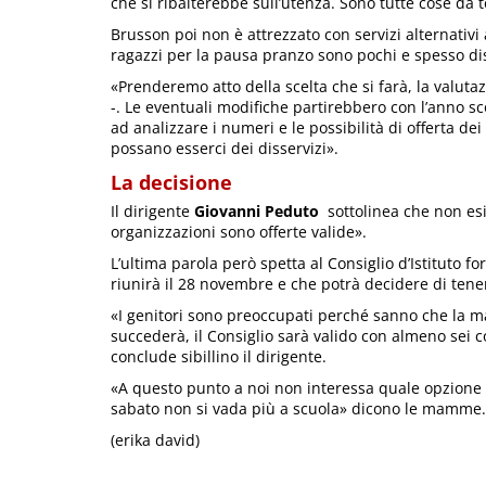
che si ribalterebbe sull’utenza. Sono tutte cose da 
Brusson poi non è attrezzato con servizi alternativi 
ragazzi per la pausa pranzo sono pochi e spesso dis
«Prenderemo atto della scelta che si farà, la valutaz
-. Le eventuali modifiche partirebbero con l’anno 
ad analizzare i numeri e le possibilità di offerta d
possano esserci dei disservizi».
La decisione
Il dirigente
Giovanni Peduto
sottolinea che non esis
organizzazioni sono offerte valide».
L’ultima parola però spetta al Consiglio d’Istituto fo
riunirà il 28 novembre e che potrà decidere di tene
«I genitori sono preoccupati perché sanno che la 
succederà, il Consiglio sarà valido con almeno sei 
conclude sibillino il dirigente.
«A questo punto a noi non interessa quale opzione 
sabato non si vada più a scuola» dicono le mamme.
(erika david)