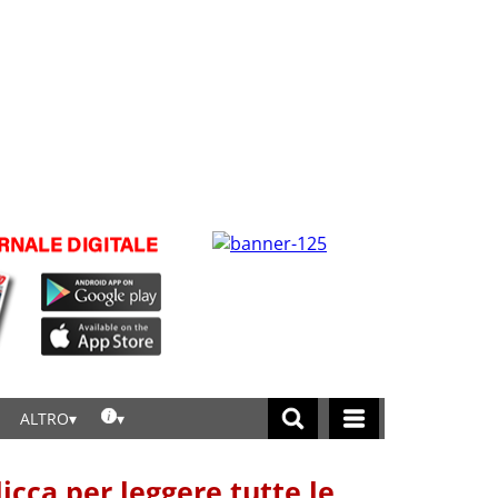
ALTRO
licca per leggere tutte le