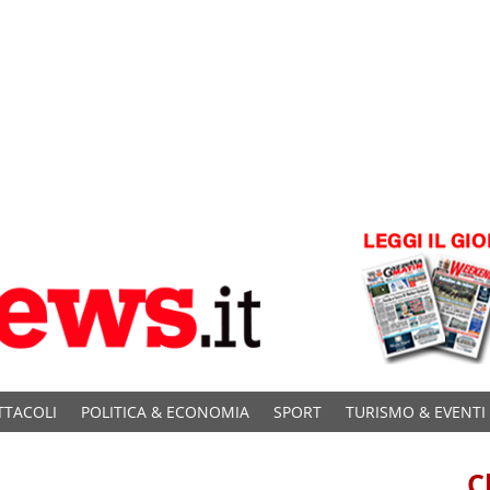
TTACOLI
POLITICA & ECONOMIA
SPORT
TURISMO & EVENTI
C