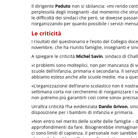
Il dirigente
Peduto
non si sbilancia: «mi rendo cont
perplessità degli insegnanti -dal momento che stru
le difficoltà dei sindaci che però, se dovesse passa
riorganizzando per quanto possibile i servizi mensa
Le criticità
I risultati del questionario e l’esito del Collegio do
novembre, che ha riunito famiglie, insegnanti e sin
A spiegare le criticità
Michel Savin
, sindaco di Chal
«I problemi sono molteplici, non per mancanza di vol
scuole dell’infanzia, primaria e secondaria. Il serv
abbiamo esteso anche alle scuole medie, ma a quest
«L’organizzazione dell’orario scolastico non è nostr
settimana corta noi cercheremo di riorganizzare i s
non potremo più garantirli così come sono» precis
Un’altra criticità l’ha evidenziata
Danilo Grivon
, sin
disposizione per i bambini di infanzia e primaria.
«Non entro nel merito delle scelte delle famiglie – d
approfondimenti da fare. Bisognerebbe immaginare 
ci sono limiti di capienza, il personale non sarebbe 