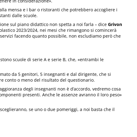
tenere in considerazione».
alla mensa e i bar o ristoranti che potrebbero accogliere i
tanti dalle scuole.
ione sul piano didattico non spetta a noi farla – dice
Grivon
scolastico 2023/2024, nei mesi che rimangono si comincerà
ei servizi facendo quanto possibile, non escludiamo però che
tono scuole di serie A e serie B, che, «entrambi le
rmato da 5 genitori, 5 insegnanti e dal dirigente, che si
re conto o meno del risultato del questionario.
maggioranza degli insegnanti non è d’accordo, vedremo cosa
componenti presenti. Anche le assenze avranno il loro peso»
sceglieranno, se uno o due pomeriggi, a noi basta che il