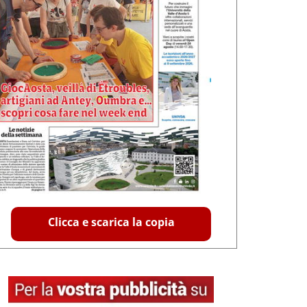
Clicca e scarica la copia