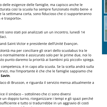
o delle esigenze delle famiglie, ma capisco anche le
tturata così la scuola ha sempre funzionato molto bene- e
re la settimana corta, sono fiducioso che ci supporteranno
 e trasporto».
centi sono stati poi analizzati un un incontro, lunedì 14
daci.
land-Saint-Victor e presidente dell’Unité Evançon.
ontà ma per conciliare gli orari dello scuolabus tra le
izio normalmente è assicurato solo per le prime due, noi lo
o punto daremo la priorità ai bambini più piccoli» spiega.
a competenza, è in capo alla scuola. Se la scelta andrà sulla
ervizi, ma l’importante è che che le famiglie sappiamo che
a
Savin
.
daco di Brusson, e riguarda il servizio mensa attualmente a
ice il sindaco – sottolineo che ci sono diversi
un doppio turno, riorganizzare i tempi e gli spazi perché
sufficiente e tutto si tradurrebbe in un aggravio di costi