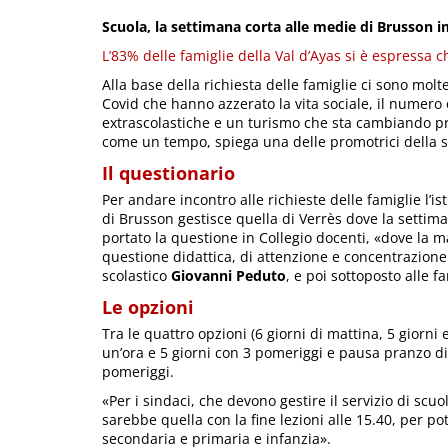
Scuola, la settimana corta alle medie di Brusson i
L’83% delle famiglie della Val d’Ayas si è espressa 
Alla base della richiesta delle famiglie ci sono molt
Covid che hanno azzerato la vita sociale, il numero 
extrascolastiche e un turismo che sta cambiando pr
come un tempo, spiega una delle promotrici della s
Il questionario
Per andare incontro alle richieste delle famiglie l’i
di Brusson gestisce quella di Verrès dove la settim
portato la questione in Collegio docenti, «dove la 
questione didattica, di attenzione e concentrazione 
scolastico
Giovanni Peduto
, e poi sottoposto alle f
Le opzioni
Tra le quattro opzioni (6 giorni di mattina, 5 giorn
un’ora e 5 giorni con 3 pomeriggi e pausa pranzo di 
pomeriggi.
«Per i sindaci, che devono gestire il servizio di scuo
sarebbe quella con la fine lezioni alle 15.40, per 
secondaria e primaria e infanzia».