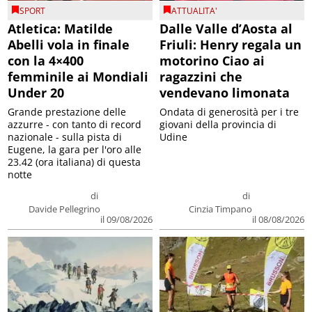
SPORT
ATTUALITA'
Atletica: Matilde
Dalle Valle d’Aosta al
Abelli vola in finale
Friuli: Henry regala un
con la 4×400
motorino Ciao ai
femminile ai Mondiali
ragazzini che
Under 20
vendevano limonata
Grande prestazione delle
Ondata di generosità per i tre
azzurre - con tanto di record
giovani della provincia di
nazionale - sulla pista di
Udine
Eugene, la gara per l'oro alle
23.42 (ora italiana) di questa
notte
di
di
Davide Pellegrino
Cinzia Timpano
il 09/08/2026
il 08/08/2026