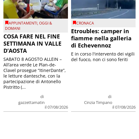
APPUNTAMENTI
,
OGGI &
CRONACA
DOMANI
Etroubles: camper in
COSA FARE NEL FINE
fiamme nella galleria
SETTIMANA IN VALLE
di Echevennoz
D’AOSTA
E in corso l'intervento dei vigili
SABATO 8 AGOSTO ALLEIN –
del fuoco, non ci sono feriti
All’area verde Le Plan-de-
Clavel prosegue “ItinerDante”,
le letture dantesche, con la
partecipazione di Antonello
Pistritto (...
di
di
gazzettamatin
Cinzia Timpano
il 07/08/2026
il 07/08/2026