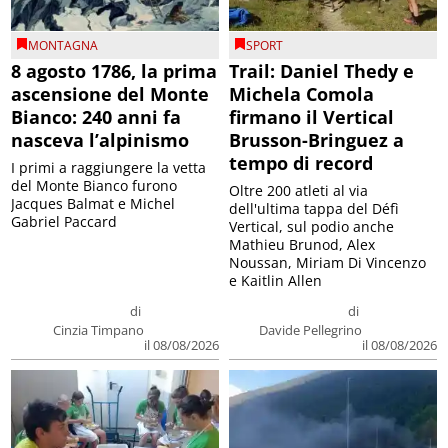
MONTAGNA
SPORT
8 agosto 1786, la prima
Trail: Daniel Thedy e
ascensione del Monte
Michela Comola
Bianco: 240 anni fa
firmano il Vertical
nasceva l’alpinismo
Brusson-Bringuez a
tempo di record
I primi a raggiungere la vetta
del Monte Bianco furono
Oltre 200 atleti al via
Jacques Balmat e Michel
dell'ultima tappa del Défì
Gabriel Paccard
Vertical, sul podio anche
Mathieu Brunod, Alex
Noussan, Miriam Di Vincenzo
e Kaitlin Allen
di
di
Cinzia Timpano
Davide Pellegrino
il 08/08/2026
il 08/08/2026