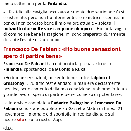
metà settimana per la
Finlandia
.
«Il fastidio alla caviglia accusato a Muonio due settimane fa si
è sistemato, però non ho riferimenti cronometrici recentissimi,
per cui non conosco bene il mio valore attuale – spiega
il
poliziotto due volte vice campione olimpico
-. Ho tanta voglia
di cominciare bene la stagione, mi sono preparato duramente
durante l’estate e l’autunno».
Francesco De Fabiani: «Ho buone sensazioni,
spero di partire bene»
Francesco De Fabiani
ha continuato la preparazione in
Finlandia
, spostandosi da
Muonio
a
Ruka
.
«Ho buone sensazioni, mi sento bene – dice
l’alpino di
Gressoney
-. L’ultimo test è andato in maniera decisamente
positiva, sono contento della mia condizione. Abbiamo fatto un
grande lavoro, spero di partire bene, come so di poter fare».
Le interviste complete a
Federico Pellegrino
e
Francesco De
Fabiani
sono state pubblicate su Gazzetta Matin di lunedì 21
novembre; il giornale è disponibile in replica digitale sul
nostro
sito
e sulla nostra App.
(d.p.)