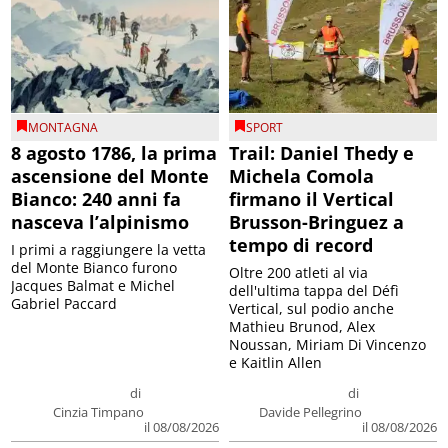
MONTAGNA
SPORT
8 agosto 1786, la prima
Trail: Daniel Thedy e
ascensione del Monte
Michela Comola
Bianco: 240 anni fa
firmano il Vertical
nasceva l’alpinismo
Brusson-Bringuez a
tempo di record
I primi a raggiungere la vetta
del Monte Bianco furono
Oltre 200 atleti al via
Jacques Balmat e Michel
dell'ultima tappa del Défì
Gabriel Paccard
Vertical, sul podio anche
Mathieu Brunod, Alex
Noussan, Miriam Di Vincenzo
e Kaitlin Allen
di
di
Cinzia Timpano
Davide Pellegrino
il 08/08/2026
il 08/08/2026