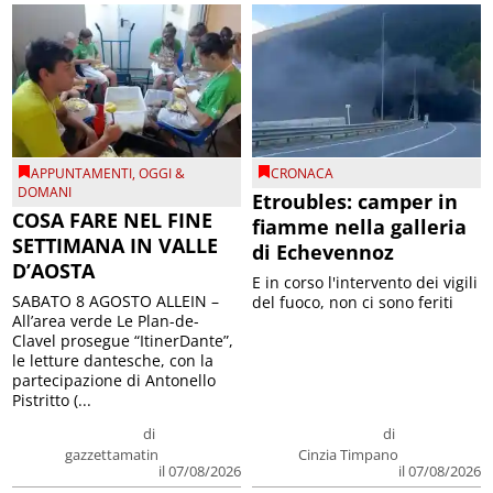
APPUNTAMENTI
,
OGGI &
CRONACA
DOMANI
Etroubles: camper in
COSA FARE NEL FINE
fiamme nella galleria
SETTIMANA IN VALLE
di Echevennoz
D’AOSTA
E in corso l'intervento dei vigili
SABATO 8 AGOSTO ALLEIN –
del fuoco, non ci sono feriti
All’area verde Le Plan-de-
Clavel prosegue “ItinerDante”,
le letture dantesche, con la
partecipazione di Antonello
Pistritto (...
di
di
gazzettamatin
Cinzia Timpano
il 07/08/2026
il 07/08/2026