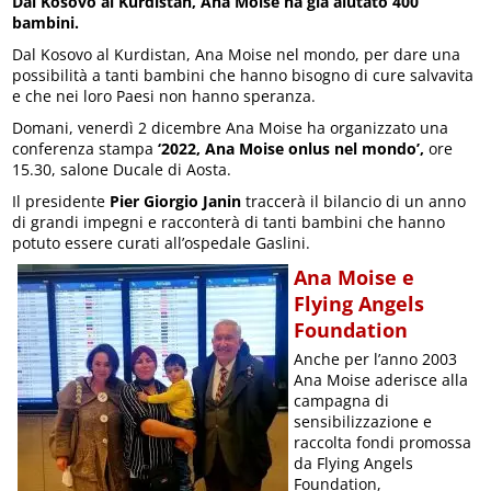
Dal Kosovo al Kurdistan, Ana Moise ha già aiutato 400
bambini.
Dal Kosovo al Kurdistan, Ana Moise nel mondo, per dare una
possibilità a tanti bambini che hanno bisogno di cure salvavita
e che nei loro Paesi non hanno speranza.
Domani, venerdì 2 dicembre Ana Moise ha organizzato una
conferenza stampa
‘2022, Ana Moise onlus nel mondo’,
ore
15.30, salone Ducale di Aosta.
Il presidente
Pier Giorgio Janin
traccerà il bilancio di un anno
di grandi impegni e racconterà di tanti bambini che hanno
potuto essere curati all’ospedale Gaslini.
Ana Moise e
Flying Angels
Foundation
Anche per l’anno 2003
Ana Moise aderisce alla
campagna di
sensibilizzazione e
raccolta fondi promossa
da Flying Angels
Foundation,