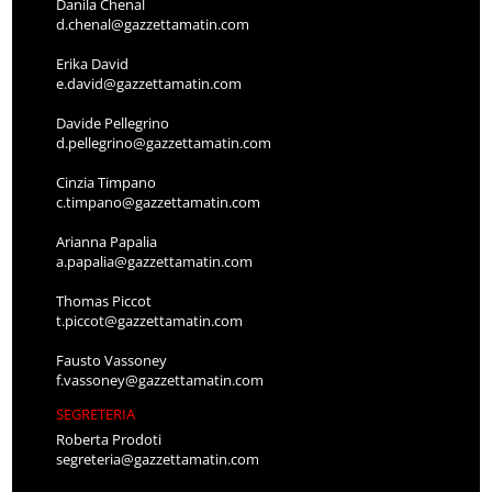
Danila Chenal
d.chenal@gazzettamatin.com
Erika David
e.david@gazzettamatin.com
Davide Pellegrino
d.pellegrino@gazzettamatin.com
Cinzia Timpano
c.timpano@gazzettamatin.com
Arianna Papalia
a.papalia@gazzettamatin.com
Thomas Piccot
t.piccot@gazzettamatin.com
Fausto Vassoney
f.vassoney@gazzettamatin.com
SEGRETERIA
Roberta Prodoti
segreteria@gazzettamatin.com