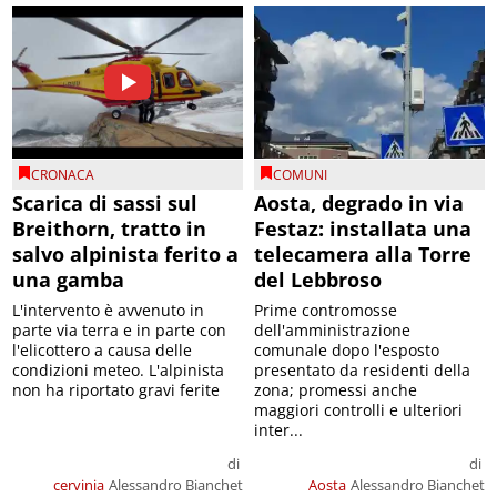
CRONACA
COMUNI
Scarica di sassi sul
Aosta, degrado in via
Breithorn, tratto in
Festaz: installata una
salvo alpinista ferito a
telecamera alla Torre
una gamba
del Lebbroso
L'intervento è avvenuto in
Prime contromosse
parte via terra e in parte con
dell'amministrazione
l'elicottero a causa delle
comunale dopo l'esposto
condizioni meteo. L'alpinista
presentato da residenti della
non ha riportato gravi ferite
zona; promessi anche
maggiori controlli e ulteriori
inter...
di
di
cervinia
Alessandro Bianchet
Aosta
Alessandro Bianchet