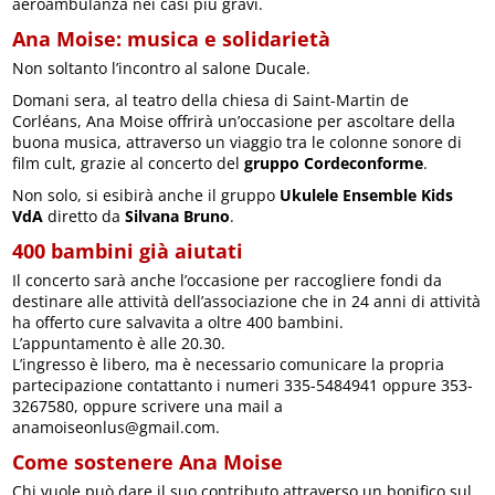
aeroambulanza nei casi più gravi.
Ana Moise: musica e solidarietà
Non soltanto l’incontro al salone Ducale.
Domani sera, al teatro della chiesa di Saint-Martin de
Corléans, Ana Moise offrirà un’occasione per ascoltare della
buona musica, attraverso un viaggio tra le colonne sonore di
film cult, grazie al concerto del
gruppo Cordeconforme
.
Non solo, si esibirà anche il gruppo
Ukulele Ensemble Kids
VdA
diretto da
Silvana Bruno
.
400 bambini già aiutati
Il concerto sarà anche l’occasione per raccogliere fondi da
destinare alle attività dell’associazione che in 24 anni di attività
ha offerto cure salvavita a oltre 400 bambini.
L’appuntamento è alle 20.30.
L’ingresso è libero, ma è necessario comunicare la propria
partecipazione contattanto i numeri 335-5484941 oppure 353-
3267580, oppure scrivere una mail a
anamoiseonlus@gmail.com.
Come sostenere Ana Moise
Chi vuole può dare il suo contributo attraverso un bonifico sul