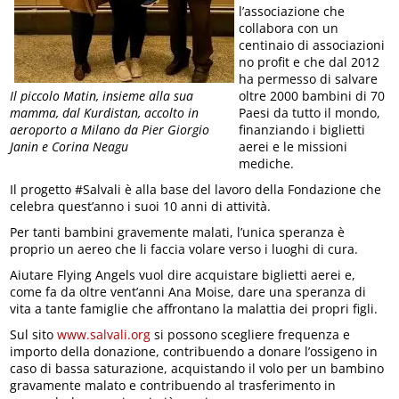
l’associazione che
collabora con un
centinaio di associazioni
no profit e che dal 2012
ha permesso di salvare
Il piccolo Matin, insieme alla sua
oltre 2000 bambini di 70
mamma, dal Kurdistan, accolto in
Paesi da tutto il mondo,
aeroporto a Milano da Pier Giorgio
finanziando i biglietti
Janin e Corina Neagu
aerei e le missioni
mediche.
Il progetto #Salvali è alla base del lavoro della Fondazione che
celebra quest’anno i suoi 10 anni di attività.
Per tanti bambini gravemente malati, l’unica speranza è
proprio un aereo che li faccia volare verso i luoghi di cura.
Aiutare Flying Angels vuol dire acquistare biglietti aerei e,
come fa da oltre vent’anni Ana Moise, dare una speranza di
vita a tante famiglie che affrontano la malattia dei propri figli.
Sul sito
www.salvali.org
si possono scegliere frequenza e
importo della donazione, contribuendo a donare l’ossigeno in
caso di bassa saturazione, acquistando il volo per un bambino
gravamente malato e contribuendo al trasferimento in