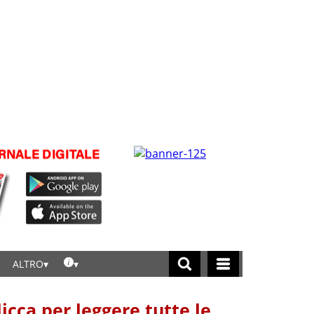
ALTRO
licca per leggere tutte le