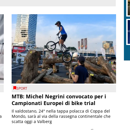
SPORT
MTB: Michel Negrini convocato per i
Campionati Europei di bike trial
Il valdostano, 24° nella tappa polacca di Coppa del
a
Mondo, sarà al via della rassegna continentale che
scatta oggi a Valberg