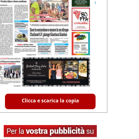
Clicca e scarica la copia