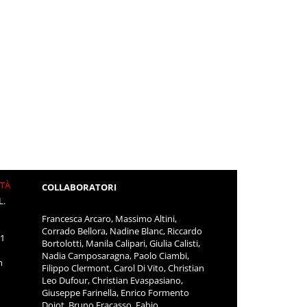
ITÀ
COLLABORATORI
L.
Francesca Arcaro, Massimo Altini,
Corrado Bellora, Nadine Blanc, Riccardo
11
Bortolotti, Manila Calipari, Giulia Calisti,
Nadia Camposaragna, Paolo Ciambi,
m
Filippo Clermont, Carol Di Vito, Christian
Leo Dufour, Christian Evaspasiano,
Giuseppe Farinella, Enrico Formento
Dojot, Bruno Fracasso, Fabio