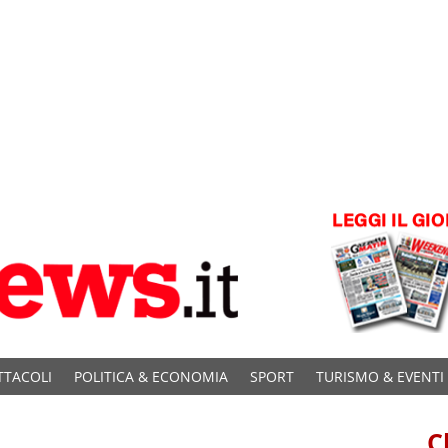
TTACOLI
POLITICA & ECONOMIA
SPORT
TURISMO & EVENTI
C