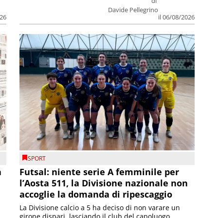
di
Davide Pellegrino
026
il 06/08/2026
SPORT
a
Futsal: niente serie A femminile per
l’Aosta 511, la Divisione nazionale non
accoglie la domanda di ripescaggio
La Divisione calcio a 5 ha deciso di non varare un
girone dispari, lasciando il club del capoluogo