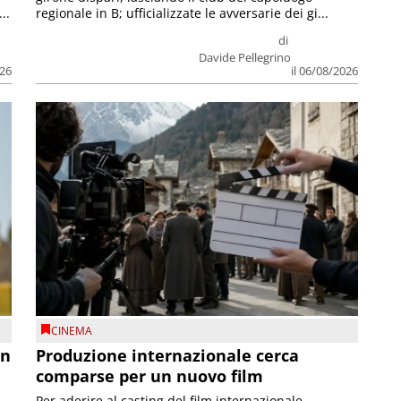
..
regionale in B; ufficializzate le avversarie dei gi...
di
Davide Pellegrino
026
il 06/08/2026
CINEMA
on
Produzione internazionale cerca
comparse per un nuovo film
Per aderire al casting del film internazionale