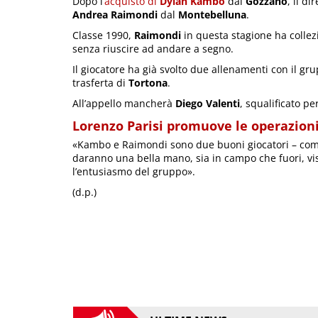
Dopo l’
acquisto di
Dylan Kambo
dal
Gozzano
, il di
Andrea Raimondi
dal
Montebelluna
.
Classe 1990,
Raimondi
in questa stagione ha collezi
senza riuscire ad andare a segno.
Il giocatore ha già svolto due allenamenti con il g
trasferta di
Tortona
.
All’appello mancherà
Diego Valenti
, squalificato pe
Lorenzo Parisi promuove le operazioni
«Kambo e Raimondi sono due buoni giocatori – c
daranno una bella mano, sia in campo che fuori, vis
l’entusiasmo del gruppo».
(d.p.)