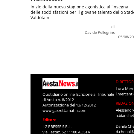
Inizio della nuova stagione agonistica all'insegna
delle soddisfazioni per il giovane talento dello Stad
Valdôtain
di
Davide Pellegrino
il 05/08/2
DIRETTOR
Luca Merc
l.mercant
Quotidiano online Iscrizione al Tribunale
di Aosta n. 8/2012
REDAZIO
Autorizzazione del 13/12/2012
Alessandr
www.gazzettamatin.com
a.bianche
Editore
Danila Ch
LG PRESSE S.R.L.
d.chenal@
via Festaz, 52 11100 AOSTA