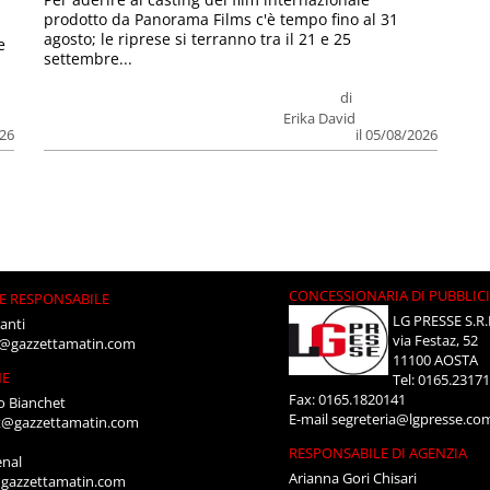
prodotto da Panorama Films c'è tempo fino al 31
agosto; le riprese si terranno tra il 21 e 25
e
settembre...
di
Erika David
026
il 05/08/2026
CONCESSIONARIA DI PUBBLIC
E RESPONSABILE
LG PRESSE S.R.
anti
via Festaz, 52
i@gazzettamatin.com
11100 AOSTA
NE
Tel: 0165.2317
Fax: 0165.1820141
o Bianchet
E-mail
segreteria@lgpresse.co
t@gazzettamatin.com
RESPONSABILE DI AGENZIA
enal
Arianna Gori Chisari
gazzettamatin.com