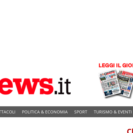
TTACOLI
POLITICA & ECONOMIA
SPORT
TURISMO & EVENTI
C