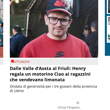
ATTUALITA'
Dalle Valle d’Aosta al Friuli: Henry
regala un motorino Ciao ai ragazzini
che vendevano limonata
Ondata di generosità per i tre giovani della provincia
r
di Udine
di
Cinzia Timpano