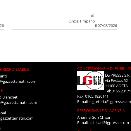
di
Cinzia Timpano
026
il 07/08/2026
CONCESSIONARIA DI PUBBLIC
E RESPONSABILE
LG PRESSE S.R.
anti
via Festaz, 52
i@gazzettamatin.com
11100 AOSTA
NE
Tel: 0165.2317
Fax: 0165.1820141
o Bianchet
E-mail
segreteria@lgpresse.co
t@gazzettamatin.com
RESPONSABILE DI AGENZIA
enal
Arianna Gori Chisari
gazzettamatin.com
E-mail
a.chisari@lgpresse.com
d