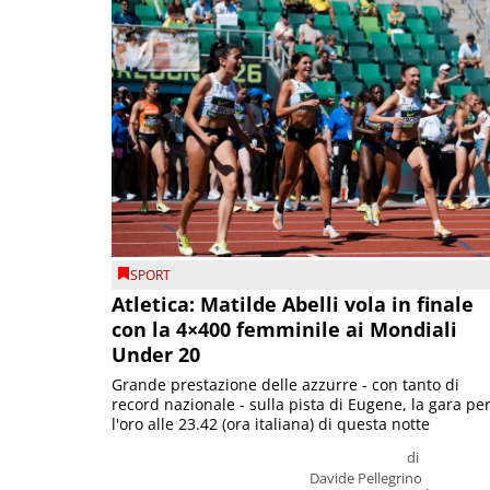
SPORT
Atletica: Matilde Abelli vola in finale
con la 4×400 femminile ai Mondiali
Under 20
Grande prestazione delle azzurre - con tanto di
record nazionale - sulla pista di Eugene, la gara pe
l'oro alle 23.42 (ora italiana) di questa notte
di
Davide Pellegrino