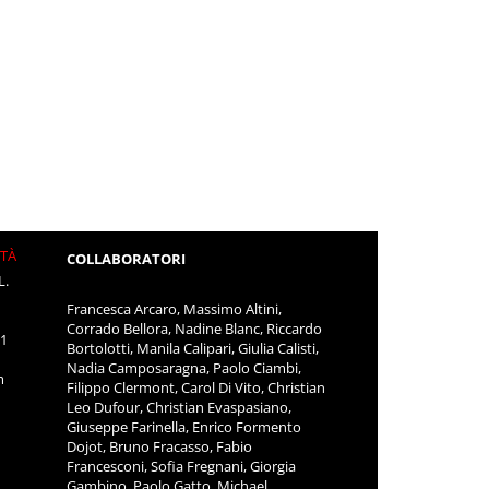
ITÀ
COLLABORATORI
L.
Francesca Arcaro, Massimo Altini,
Corrado Bellora, Nadine Blanc, Riccardo
11
Bortolotti, Manila Calipari, Giulia Calisti,
Nadia Camposaragna, Paolo Ciambi,
m
Filippo Clermont, Carol Di Vito, Christian
Leo Dufour, Christian Evaspasiano,
Giuseppe Farinella, Enrico Formento
Dojot, Bruno Fracasso, Fabio
Francesconi, Sofia Fregnani, Giorgia
Gambino, Paolo Gatto, Michael