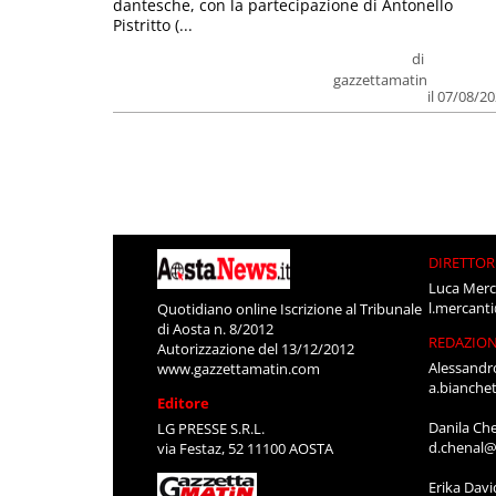
dantesche, con la partecipazione di Antonello
Pistritto (...
di
gazzettamatin
il 07/08/2
DIRETTOR
Luca Merc
l.mercant
Quotidiano online Iscrizione al Tribunale
di Aosta n. 8/2012
REDAZIO
Autorizzazione del 13/12/2012
Alessandr
www.gazzettamatin.com
a.bianche
Editore
Danila Ch
LG PRESSE S.R.L.
d.chenal@
via Festaz, 52 11100 AOSTA
Erika Davi