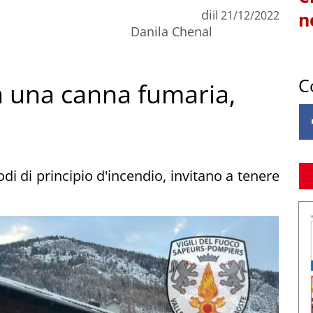
di
il
21/12/2022
n
Danila Chenal
C
 a una canna fumaria,
sodi di principio d'incendio, invitano a tenere