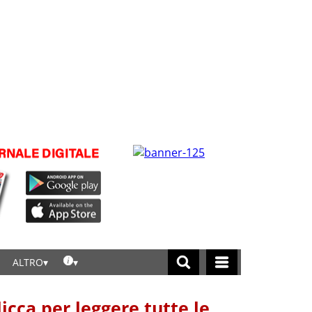
ALTRO
licca per leggere tutte le