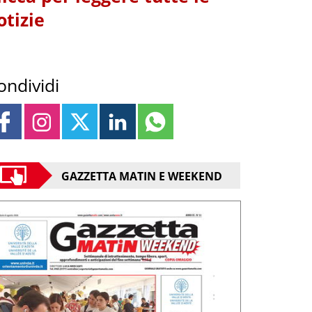
otizie
ondividi
GAZZETTA MATIN E WEEKEND