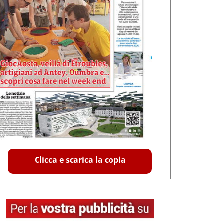
Clicca e scarica la copia