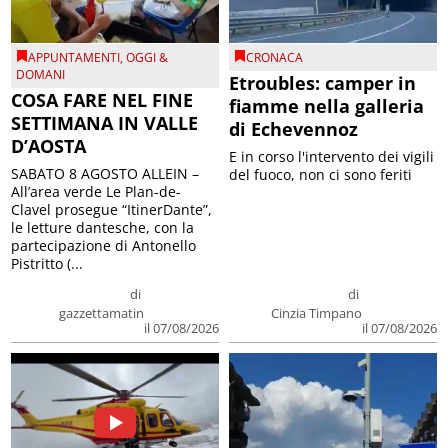
APPUNTAMENTI
,
OGGI &
CRONACA
DOMANI
Etroubles: camper in
COSA FARE NEL FINE
fiamme nella galleria
SETTIMANA IN VALLE
di Echevennoz
D’AOSTA
E in corso l'intervento dei vigili
SABATO 8 AGOSTO ALLEIN –
del fuoco, non ci sono feriti
All’area verde Le Plan-de-
Clavel prosegue “ItinerDante”,
le letture dantesche, con la
partecipazione di Antonello
Pistritto (...
di
di
gazzettamatin
Cinzia Timpano
il 07/08/2026
il 07/08/2026