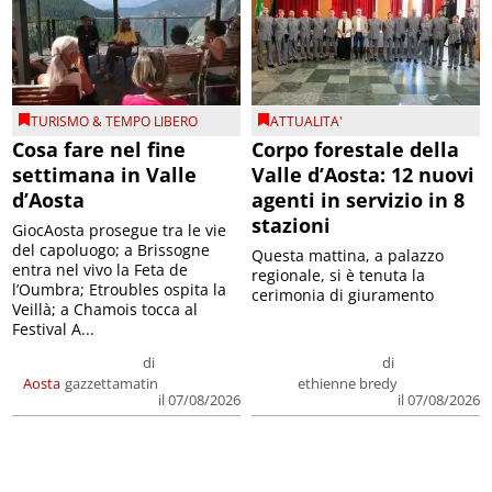
TURISMO & TEMPO LIBERO
ATTUALITA'
Cosa fare nel fine
Corpo forestale della
settimana in Valle
Valle d’Aosta: 12 nuovi
d’Aosta
agenti in servizio in 8
stazioni
GiocAosta prosegue tra le vie
del capoluogo; a Brissogne
Questa mattina, a palazzo
entra nel vivo la Feta de
regionale, si è tenuta la
l’Oumbra; Etroubles ospita la
cerimonia di giuramento
Veillà; a Chamois tocca al
Festival A...
di
di
Aosta
gazzettamatin
ethienne bredy
il 07/08/2026
il 07/08/2026