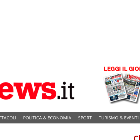
TTACOLI
POLITICA & ECONOMIA
SPORT
TURISMO & EVENTI
C