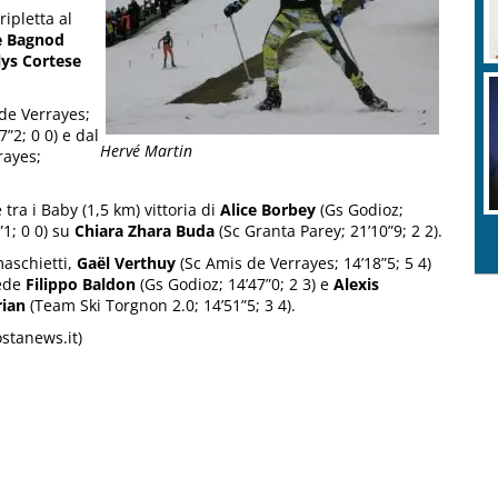
ripletta al
e Bagnod
ys Cortese
de Verrayes;
”2; 0 0) e dal
Hervé Martin
rayes;
e tra i Baby (1,5 km) vittoria di
Alice Borbey
(Gs Godioz;
”1; 0 0) su
Chiara Zhara Buda
(Sc Granta Parey; 21’10”9; 2 2).
aschietti,
Gaël Verthuy
(Sc Amis de Verrayes; 14’18”5; 5 4)
ede
Filippo Baldon
(Gs Godioz; 14’47”0; 2 3) e
Alexis
rian
(Team Ski Torgnon 2.0; 14’51”5; 3 4).
ostanews.it)