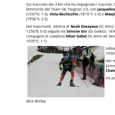
Sul tracciato dei 3 km che ha impegnato i Cuccioli, t
femminile del Team Ski Torgnon 2.0, con
Jacquelin
(15’47”6; 1 0),
Viola Bochicchio
(18’15”7; 0 4) e
Maeyl
(19’36”5; 2 5).
Nei maschietti, vittoria di
Noah Desayeux
(Sc Amis 
12’56”8; 0 0) seguito da
Simone Goi
(Gs Godioz; 14’47
compagno di sodalizio
Kilian Gallet
(Sc Amis de Ver
16’05”5; 1 1).
Infin
10’56
Nei m
prec
Chat
(re.a
Alice Borbey