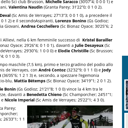
a dello Sci club Brusson,
Michelle Saracco
(30’07”4; 0 0 0 1) e
vani,
Valentina Naudin
(Granta Parey; 31’22”0; 0 1 0 2).
 Deval
(Sc Amis de Verrayes; 27’13”3; 0 0 1 0), a precedere il
 0 1 2) e il secondoAspiranti,
Lorenzo Bonino
(Gs Godioz;
ria Giovani,
Andrea Cecchellero
(Sc Bionaz Oyace; 30’25”6; 2
li Allievi, nella 6 km femminile successo di
Kristel Barailler
ionaz Oyace; 29’26”4; 0 1 0 1), davanti a
Julie Desayeux
(Sc
deVerrayes; 29’30”6; 1 0 0 0) e
Elodie Christille
(Sc Brusson;
4; 0 1 0 3).
mpo maschile (7,5 km), primo e terzo gradino del podio allo
is de Verrayes, con
André Contoz
(32’32”9; 0 1 1 0) e
Jody
z
(36’05”6; 1 2 1 3) e, secondo, a spezzare l’egemonia
io-blu,
Mattia Bétemps
(Sc Bionaz Oyace; 34’19”1; 2 0 1 2).
ie Bonin
(Gs Godioz; 21’21”8; 1 0 0) vince la 4 km tra le
ze, davanti a
Benedetta Chieno
(Sc Champorcher; 24’51”1;
 e
Nicole Imperial
(Sc Amis de Verrayes; 25’22”1; 4 3 0).
ta Parey;
mporcher;
; 26’33”1; 1 1