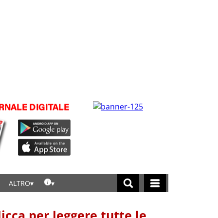
ALTRO
licca per leggere tutte le