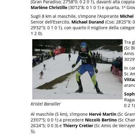
(Gran Paradiso; 27’58”0; 0 2 0 1), davanti alla coppi
Marlène Christille
(30’12”8; 0 1 0 1) e quarta, 1ª Gio
Sugli 8 km al maschile, s’impone l’Aspirante
Michel
Senior dell’Esercito,
Michael Durand
(Cse; 28’25”9; 0
29’32”3; 0 1 0 1), con quarto il migliore della catego
1 2 0).
Tra g
(Sc B
Amis 
30’29”
In ca
Sc Am
Vitta
aranc
Soph
Ragaz
Kristel Barailler
0 2 1)
Al maschile (5 km), s’impone
Hervé Martin
(Sc Gran
23’07”5; 0 0 1) a precedere
Niccolò Bertino
(Sc Cha
26’24”5; 0 0 3) e
Thierry Cretier
(Sc Amis de Verrayes
5).