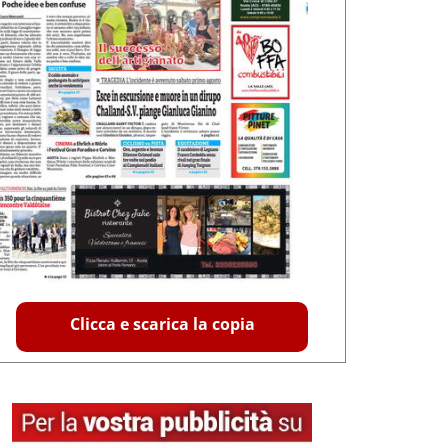
Clicca e scarica la copia