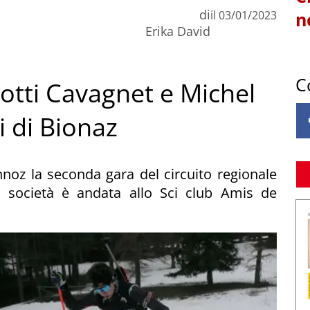
di
il
03/01/2023
n
Erika David
C
iotti Cavagnet e Michel
i di Bionaz
noz la seconda gara del circuito regionale
r società è andata allo Sci club Amis de