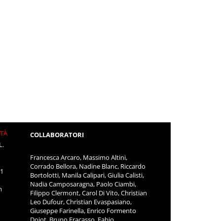
ITÀ
COLLABORATORI
L.
Francesca Arcaro, Massimo Altini,
Corrado Bellora, Nadine Blanc, Riccardo
11
Bortolotti, Manila Calipari, Giulia Calisti,
Nadia Camposaragna, Paolo Ciambi,
m
Filippo Clermont, Carol Di Vito, Christian
Leo Dufour, Christian Evaspasiano,
Giuseppe Farinella, Enrico Formento
Dojot, Bruno Fracasso, Fabio