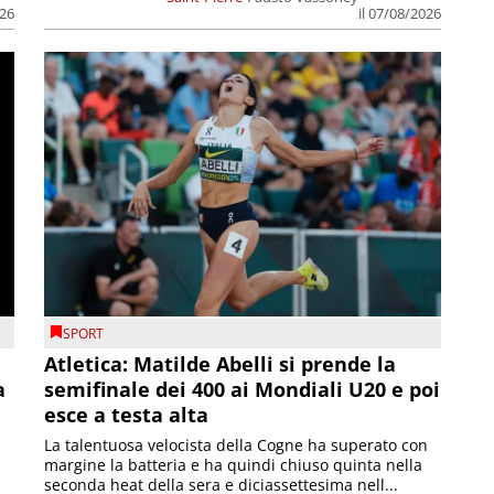
026
il 07/08/2026
SPORT
Atletica: Matilde Abelli si prende la
a
semifinale dei 400 ai Mondiali U20 e poi
esce a testa alta
La talentuosa velocista della Cogne ha superato con
margine la batteria e ha quindi chiuso quinta nella
seconda heat della sera e diciassettesima nell...