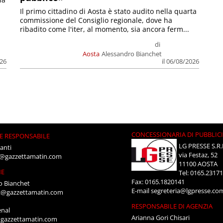
Il primo cittadino di Aosta è stato audito nella quarta
commissione del Consiglio regionale, dove ha
ribadito come l'iter, al momento, sia ancora ferm...
di
Aosta
Alessandro Bianchet
026
il 06/08/2026
CONCESSIONARIA DI PUBBLIC
E RESPONSABILE
LG PRESSE S.R.
anti
via Festaz, 52
i@gazzettamatin.com
11100 AOSTA
NE
Tel: 0165.2317
Fax: 0165.1820141
o Bianchet
E-mail
segreteria@lgpresse.co
t@gazzettamatin.com
RESPONSABILE DI AGENZIA
enal
Arianna Gori Chisari
gazzettamatin.com