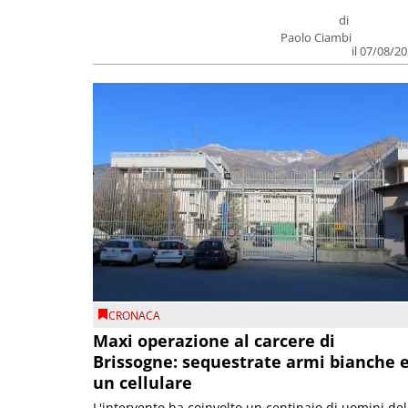
di
Paolo Ciambi
il 07/08/2
CRONACA
Maxi operazione al carcere di
Brissogne: sequestrate armi bianche 
un cellulare
L'intervento ha coinvolto un centinaio di uomini del