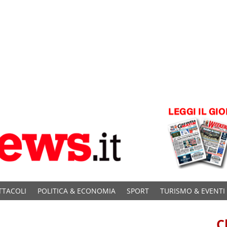
TTACOLI
POLITICA & ECONOMIA
SPORT
TURISMO & EVENTI
C