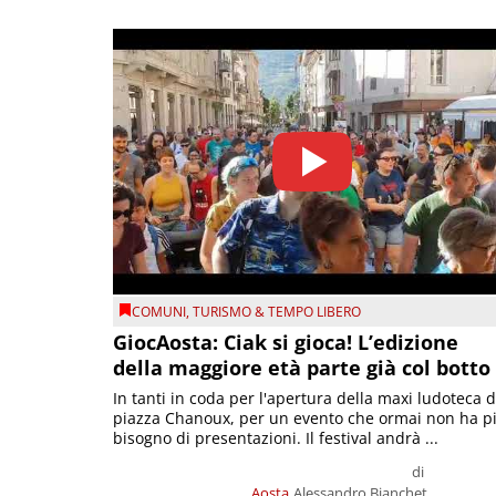
COMUNI
,
TURISMO & TEMPO LIBERO
GiocAosta: Ciak si gioca! L’edizione
della maggiore età parte già col botto
In tanti in coda per l'apertura della maxi ludoteca d
piazza Chanoux, per un evento che ormai non ha p
bisogno di presentazioni. Il festival andrà ...
di
Aosta
Alessandro Bianchet