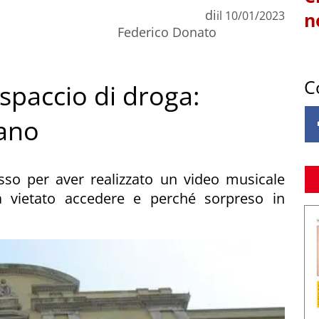
di
il
10/01/2023
n
Federico Donato
C
 spaccio di droga:
tano
esso per aver realizzato un video musicale
era vietato accedere e perché sorpreso in