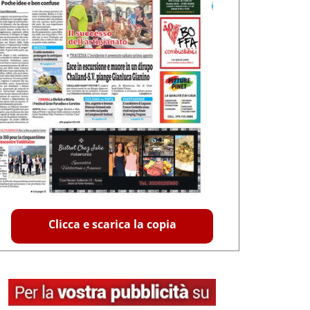
Clicca e scarica la copia