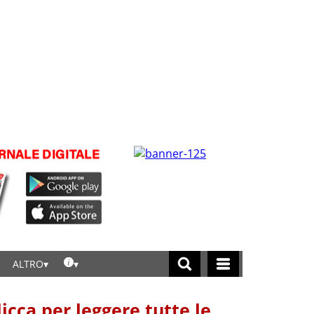
ALTRO
licca per leggere tutte le