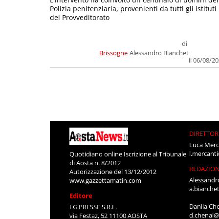
Polizia penitenziaria, provenienti da tutti gli istituti
del Provveditorato
di
Brissogne
Alessandro Bianchet
il 06/08/2
DIRETTOR
Luca Merc
l.mercant
Quotidiano online Iscrizione al Tribunale
di Aosta n. 8/2012
REDAZIO
Autorizzazione del 13/12/2012
Alessandr
www.gazzettamatin.com
a.bianche
Editore
Danila Ch
LG PRESSE S.R.L.
d.chenal@
via Festaz, 52 11100 AOSTA