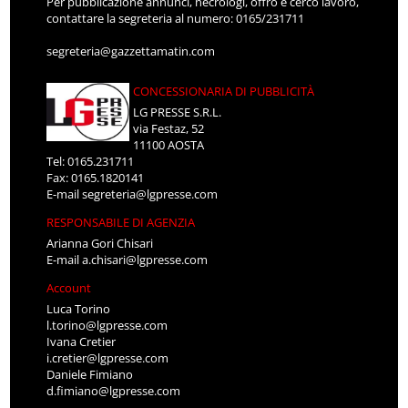
Per pubblicazione annunci, necrologi, offro e cerco lavoro,
contattare la segreteria al numero: 0165/231711
segreteria@gazzettamatin.com
CONCESSIONARIA DI PUBBLICITÀ
LG PRESSE S.R.L.
via Festaz, 52
11100 AOSTA
Tel: 0165.231711
Fax: 0165.1820141
E-mail
segreteria@lgpresse.com
RESPONSABILE DI AGENZIA
Arianna Gori Chisari
E-mail
a.chisari@lgpresse.com
Account
Luca Torino
l.torino@lgpresse.com
Ivana Cretier
i.cretier@lgpresse.com
Daniele Fimiano
d.fimiano@lgpresse.com