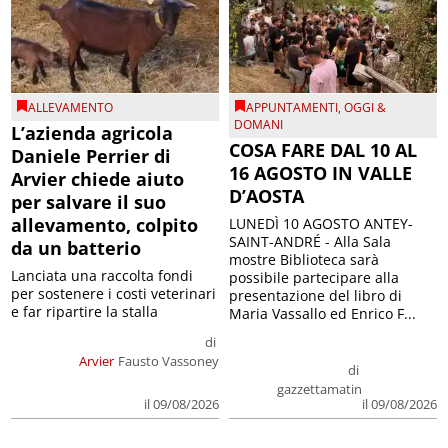
ALLEVAMENTO
APPUNTAMENTI
,
OGGI &
DOMANI
L’azienda agricola
COSA FARE DAL 10 AL
Daniele Perrier di
16 AGOSTO IN VALLE
Arvier chiede aiuto
D’AOSTA
per salvare il suo
allevamento, colpito
LUNEDÌ 10 AGOSTO ANTEY-
SAINT-ANDRÉ - Alla Sala
da un batterio
mostre Biblioteca sarà
Lanciata una raccolta fondi
possibile partecipare alla
per sostenere i costi veterinari
presentazione del libro di
e far ripartire la stalla
Maria Vassallo ed Enrico F...
di
Arvier
Fausto Vassoney
di
gazzettamatin
il 09/08/2026
il 09/08/2026