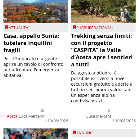
ATTUALITA'
PUBBLIREDAZIONALI
Casa, appello Sunia:
Trekking senza limiti:
tutelare inquilini
con il progetto
fragili
“CASPITA” la Valle
d’Aosta apre i sentieri
Per il Sindacato è urgente
a tutti
aprire un tavolo di confronto
per affrontare l'emergenza
Da agosto a ottobre, è
abitativa
possibile iscriversi a nove
escursioni gratuite e aperte a
tutti in sei comuni valdostani:
un'esperienza alpina
condivisa grazi...
di
di
Aosta
Luca Mercanti
Luca Mercanti
il 10/08/2026
il 10/08/2026
ANNUNCI