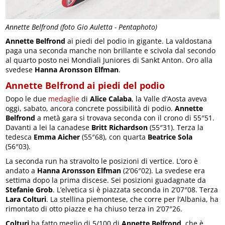
Annette Belfrond (foto Gio Auletta - Pentaphoto)
Annette Belfrond
ai piedi del podio in gigante. La valdostana
paga una seconda manche non brillante e scivola dal secondo
al quarto posto nei Mondiali Juniores di Sankt Anton. Oro alla
svedese
Hanna Aronsson Elfman
.
Annette Belfrond ai piedi del podio
Dopo le due
medaglie
di
Alice Calaba
, la Valle d’Aosta aveva
oggi, sabato, ancora concrete possibilità di podio.
Annette
Belfrond
a metà gara si trovava seconda con il crono di 55″51.
Davanti a lei la canadese
Britt Richardson
(55″31). Terza la
tedesca
Emma Aicher
(55″68), con quarta
Beatrice Sola
(56″03).
La seconda run ha stravolto le posizioni di vertice. L’oro è
andato a
Hanna Aronsson Elfman
(2’06″02). La svedese era
settima dopo la prima discese. Sei posizioni guadagnate da
Stefanie Grob
. L’elvetica si è piazzata seconda in 2’07″08. Terza
Lara Colturi
. La stellina piemontese, che corre per l’Albania, ha
rimontato di otto piazze e ha chiuso terza in 2’07″26.
Colturi
ha fatto meglio di 5/100 di
Annette Belfrond
, che è