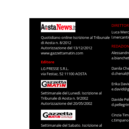
DIRETTOR
Luca Merc
l.mercant
Quotidiano online Iscrizione al Tribunale
di Aosta n. 8/2012
REDAZIO
Autorizzazione del 13/12/2012
Alessandr
www.gazzettamatin.com
a.bianche
Editore
Danila Ch
LG PRESSE S.R.L.
d.chenal@
via Festaz, 52 11100 AOSTA
Erika Davi
e.david@g
Settimanale del Lunedì. Iscrizione al
Tribunale di Aosta n. 9/2002
Davide Pel
Autorizzazione del 20/05/2002
d.pellegr
Cinzia Ti
c.timpan
Settimanale del Sabato. Iscrizione al