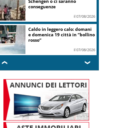
Schengen o ci saranno
conseguenze
il 07/08/2026
Caldo in leggero calo: domani
e domenica 19 città in “bollino
rosso”
il 07/08/2026
❮
❯