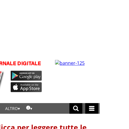
ALTRO
licca per leggere tutte le