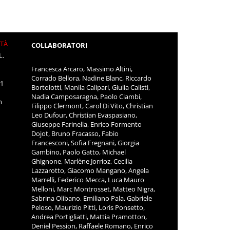
ITÀ
COLLABORATORI
L.
Francesca Arcaro, Massimo Altini,
Corrado Bellora, Nadine Blanc, Riccardo
11
Bortolotti, Manila Calipari, Giulia Calisti,
Nadia Camposaragna, Paolo Ciambi,
m
Filippo Clermont, Carol Di Vito, Christian
Leo Dufour, Christian Evaspasiano,
Giuseppe Farinella, Enrico Formento
Dojot, Bruno Fracasso, Fabio
Francesconi, Sofia Fregnani, Giorgia
Gambino, Paolo Gatto, Michael
Ghignone, Marlène Jorrioz, Cecilia
Lazzarotto, Giacomo Mangano, Angela
Marrelli, Federico Mecca, Luca Mauro
Melloni, Marc Montrosset, Matteo Nigra,
Sabrina Olibano, Emiliano Pala, Gabriele
Peloso, Maurizio Pitti, Loris Ponsetto,
Andrea Portigliatti, Mattia Pramotton,
Deniel Pession, Raffaele Romano, Enrico