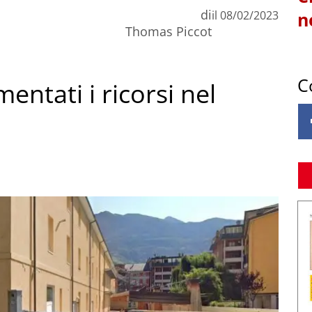
di
il
08/02/2023
n
Thomas Piccot
C
entati i ricorsi nel