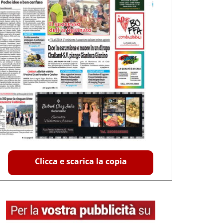
Clicca e scarica la copia