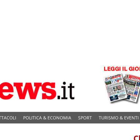
TTACOLI
POLITICA & ECONOMIA
SPORT
TURISMO & EVENTI
C