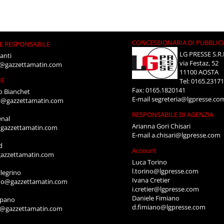
CONCESSIONARIA DI PUBBLIC
E RESPONSABILE
LG PRESSE S.R.
anti
via Festaz, 52
i@gazzettamatin.com
11100 AOSTA
NE
Tel: 0165.2317
Fax: 0165.1820141
o Bianchet
E-mail
segreteria@lgpresse.co
t@gazzettamatin.com
RESPONSABILE DI AGENZIA
enal
Arianna Gori Chisari
gazzettamatin.com
E-mail
a.chisari@lgpresse.com
d
Account
azzettamatin.com
Luca Torino
l.torino@lgpresse.com
legrino
Ivana Cretier
ino@gazzettamatin.com
i.cretier@lgpresse.com
Daniele Fimiano
mpano
d.fimiano@lgpresse.com
o@gazzettamatin.com