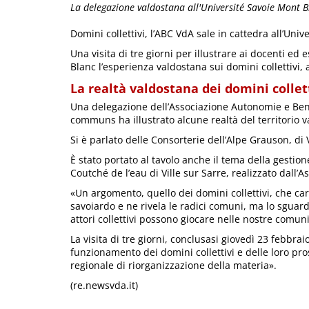
La delegazione valdostana all'Université Savoie Mont B
Domini collettivi, l’ABC VdA sale in cattedra all’Uni
Una visita di tre giorni per illustrare ai docenti ed 
Blanc l’esperienza valdostana sui domini collettivi, 
La realtà valdostana dei domini collett
Una delegazione dell’Associazione Autonomie e Ben
communs ha illustrato alcune realtà del territorio 
Si è parlato delle Consorterie dell’Alpe Grauson, di V
È stato portato al tavolo anche il tema della gestio
Coutché de l’eau di Ville sur Sarre, realizzato dall’
«Un argomento, quello dei domini collettivi, che cara
savoiardo e ne rivela le radici comuni, ma lo sguardo 
attori collettivi possono giocare nelle nostre comuni
La visita di tre giorni, conclusasi giovedì 23 febbra
funzionamento dei domini collettivi e delle loro pro
regionale di riorganizzazione della materia».
(re.newsvda.it)