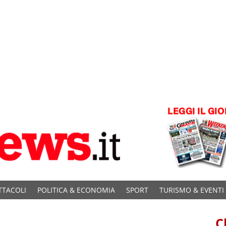
TTACOLI
POLITICA & ECONOMIA
SPORT
TURISMO & EVENTI
C