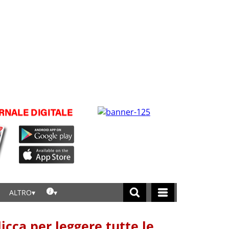
ALTRO
licca per leggere tutte le