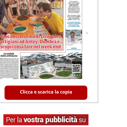
Clicca e scarica la copia