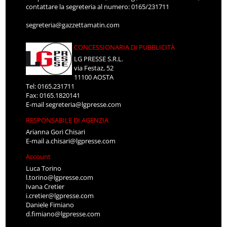
contattare la segreteria al numero: 0165/231711
segreteria@gazzettamatin.com
CONCESSIONARIA DI PUBBLICITÀ
LG PRESSE S.R.L.
via Festaz, 52
11100 AOSTA
Tel: 0165.231711
Fax: 0165.1820141
E-mail
segreteria@lgpresse.com
RESPONSABILE DI AGENZIA
Arianna Gori Chisari
E-mail
a.chisari@lgpresse.com
Account
Luca Torino
l.torino@lgpresse.com
Ivana Cretier
i.cretier@lgpresse.com
Daniele Fimiano
d.fimiano@lgpresse.com