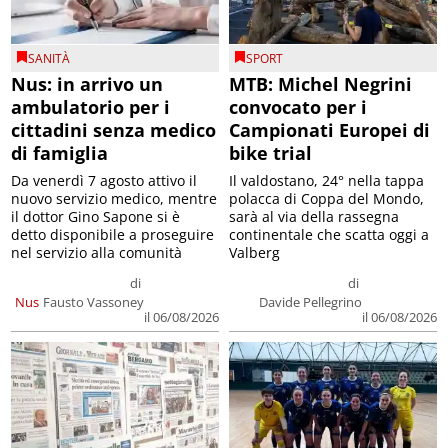
SANITÀ
SPORT
Nus: in arrivo un
MTB: Michel Negrini
ambulatorio per i
convocato per i
cittadini senza medico
Campionati Europei di
di famiglia
bike trial
Da venerdì 7 agosto attivo il
Il valdostano, 24° nella tappa
nuovo servizio medico, mentre
polacca di Coppa del Mondo,
il dottor Gino Sapone si è
sarà al via della rassegna
detto disponibile a proseguire
continentale che scatta oggi a
nel servizio alla comunità
Valberg
di
di
Nus
Fausto Vassoney
Davide Pellegrino
il 06/08/2026
il 06/08/2026