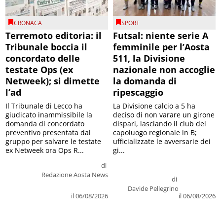
CRONACA
SPORT
Terremoto editoria: il
Futsal: niente serie A
Tribunale boccia il
femminile per l’Aosta
concordato delle
511, la Divisione
testate Ops (ex
nazionale non accoglie
Netweek); si dimette
la domanda di
l’ad
ripescaggio
Il Tribunale di Lecco ha
La Divisione calcio a 5 ha
giudicato inammissibile la
deciso di non varare un girone
domanda di concordato
dispari, lasciando il club del
preventivo presentata dal
capoluogo regionale in B;
gruppo per salvare le testate
ufficializzate le avversarie dei
ex Netweek ora Ops R...
gi...
di
Redazione Aosta News
di
Davide Pellegrino
il 06/08/2026
il 06/08/2026