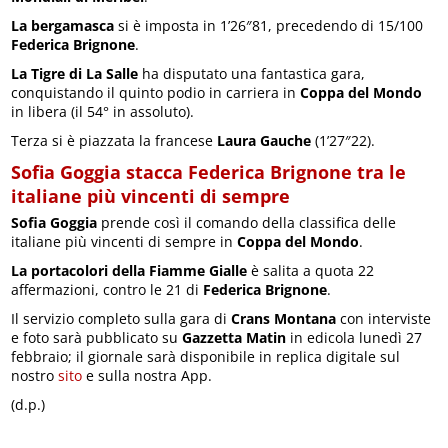
La bergamasca
si è imposta in 1’26″81, precedendo di 15/100
Federica Brignone
.
La Tigre di La Salle
ha disputato una fantastica gara,
conquistando il quinto podio in carriera in
Coppa del Mondo
in libera (il 54° in assoluto).
Terza si è piazzata la francese
Laura Gauche
(1’27″22).
Sofia Goggia stacca Federica Brignone tra le
italiane più vincenti di sempre
Sofia Goggia
prende così il comando della classifica delle
italiane più vincenti di sempre in
Coppa del Mondo
.
La portacolori della Fiamme Gialle
è salita a quota 22
affermazioni, contro le 21 di
Federica Brignone
.
Il servizio completo sulla gara di
Crans Montana
con interviste
e foto sarà pubblicato su
Gazzetta Matin
in edicola lunedì 27
febbraio; il giornale sarà disponibile in replica digitale sul
nostro
sito
e sulla nostra App.
(d.p.)