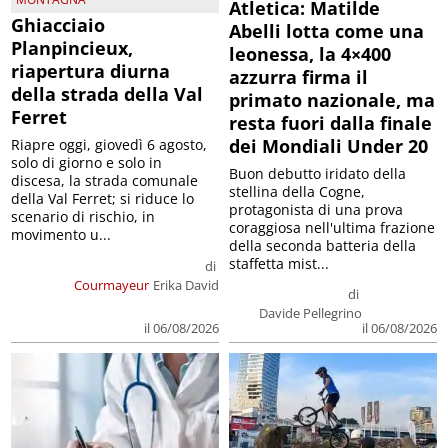
Atletica: Matilde
Ghiacciaio
Abelli lotta come una
Planpincieux,
leonessa, la 4×400
riapertura diurna
azzurra firma il
della strada della Val
primato nazionale, ma
Ferret
resta fuori dalla finale
dei Mondiali Under 20
Riapre oggi, giovedì 6 agosto,
solo di giorno e solo in
Buon debutto iridato della
discesa, la strada comunale
stellina della Cogne,
della Val Ferret; si riduce lo
protagonista di una prova
scenario di rischio, in
coraggiosa nell'ultima frazione
movimento u...
della seconda batteria della
staffetta mist...
di
Courmayeur
Erika David
di
Davide Pellegrino
il 06/08/2026
il 06/08/2026