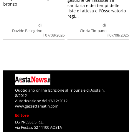
gestione dell’assistenza
bronzo
sanitaria e dei tempi delle
liste di attesa e l'Osservatorio
regi...
di
di
Davide Pellegrino
Cinzia Timpano
il 07/08/2026
il 07/08/2026
Quotidiano online Iscrizione al Tribunale di Aosta n.
8/2012
Autorizzazione del 13/12/2012
www.gazzettamatin.com
Editore
LG PRESSE S.R.L.
via Festaz, 52 11100 AOSTA