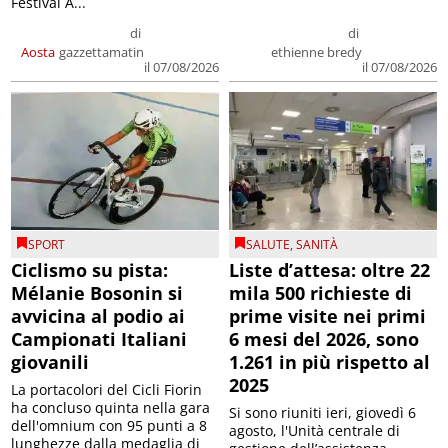
Festival A...
di
di
Aosta
gazzettamatin
ethienne bredy
il 07/08/2026
il 07/08/2026
SPORT
SALUTE
,
SANITÀ
Ciclismo su pista:
Liste d’attesa: oltre 22
Mélanie Bosonin si
mila 500 richieste di
avvicina al podio ai
prime visite nei primi
Campionati Italiani
6 mesi del 2026, sono
giovanili
1.261 in più rispetto al
2025
La portacolori del Cicli Fiorin
ha concluso quinta nella gara
Si sono riuniti ieri, giovedì 6
dell'omnium con 95 punti a 8
agosto, l'Unità centrale di
lunghezze dalla medaglia di