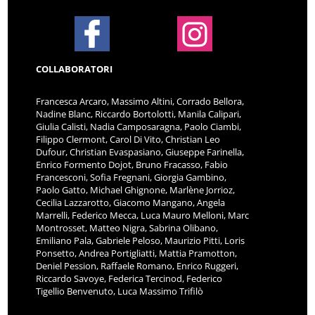
COLLABORATORI
Francesca Arcaro, Massimo Altini, Corrado Bellora,
Nadine Blanc, Riccardo Bortolotti, Manila Calipari,
Giulia Calisti, Nadia Camposaragna, Paolo Ciambi,
Filippo Clermont, Carol Di Vito, Christian Leo
Dufour, Christian Evaspasiano, Giuseppe Farinella,
Enrico Formento Dojot, Bruno Fracasso, Fabio
Francesconi, Sofia Fregnani, Giorgia Gambino,
Paolo Gatto, Michael Ghignone, Marlène Jorrioz,
Cecilia Lazzarotto, Giacomo Mangano, Angela
Marrelli, Federico Mecca, Luca Mauro Melloni, Marc
Montrosset, Matteo Nigra, Sabrina Olibano,
Emiliano Pala, Gabriele Peloso, Maurizio Pitti, Loris
Ponsetto, Andrea Portigliatti, Mattia Pramotton,
Deniel Pession, Raffaele Romano, Enrico Ruggeri,
Riccardo Savoye, Federica Tercinod, Federico
Tigellio Benvenuto, Luca Massimo Trifilò