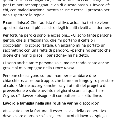
per i minori accompagnati e via di questo passo. E invece c’è
chi, con maleducazione inventa scuse e cerca il pretesto per
non rispettare le regole.
E come finisce? Che l’autista è cattiva, acida, ha torto e viene
apostrofata con il più classico degli insulti rivolti alle donne».
Per fortuna però ci sono le eccezioni… «Ci sono tante persone
gentili, che si affezionano, che mi portano il caffè o i
cioccolatini, lo scorso Natale, un anziano mi ha portato un
sacchettino con una fetta di pandoro, «perchè ho sentito che
dicevi che non ti piace il panettone» mi ha detto.
Ci sono anche tante persone sole, me ne rendo conto anche
grazie al mio impegno nella Croce Rossa.
Persone che salgono sul pullman per scambiare due
chiacchiere, altre purtroppo, che fanno un lungo giro per stare
al caldo. Me ne accorgo anche tra gli utenti del progetto di
prevenzione e salute avviato nei giorni scorsi al quartiere
Cogne, c’è davvero bisogno di combattere la solitudine».
Lavoro e famiglia nella sua routine vanno d’accordo?
«Ho avuto e ho la fortuna di essere socia della cooperativa
dove lavoro e posso così scegliere i turni di lavoro -. spiega