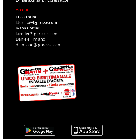
E-mail
a.chisari@lgpresse.com
Account
Luca Torino
l.torino@lgpresse.com
Ivana Cretier
i.cretier@lgpresse.com
Daniele Fimiano
d.fimiano@lgpresse.com