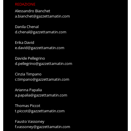
REDAZIONE
Alessandro Bianchet
a.bianchet@gazzettamatin.com
Danila Chenal
d.chenal@gazzettamatin.com
Erika David
e.david@gazzettamatin.com
Davide Pellegrino
d.pellegrino@gazzettamatin.com
Cinzia Timpano
c.timpano@gazzettamatin.com
Arianna Papalia
a.papalia@gazzettamatin.com
Thomas Piccot
t.piccot@gazzettamatin.com
Fausto Vassoney
f.vassoney@gazzettamatin.com