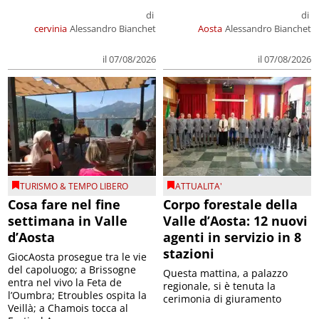
di
di
cervinia
Alessandro Bianchet
Aosta
Alessandro Bianchet
il 07/08/2026
il 07/08/2026
TURISMO & TEMPO LIBERO
ATTUALITA'
Cosa fare nel fine
Corpo forestale della
settimana in Valle
Valle d’Aosta: 12 nuovi
d’Aosta
agenti in servizio in 8
stazioni
GiocAosta prosegue tra le vie
del capoluogo; a Brissogne
Questa mattina, a palazzo
entra nel vivo la Feta de
regionale, si è tenuta la
l’Oumbra; Etroubles ospita la
cerimonia di giuramento
Veillà; a Chamois tocca al