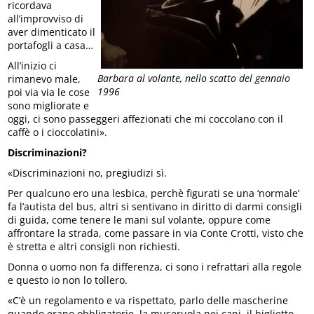
ricordava
all’improvviso di
aver dimenticato il
portafogli a casa…
All’inizio ci
Barbara al volante, nello scatto del gennaio
rimanevo male,
1996
poi via via le cose
sono migliorate e
oggi, ci sono passeggeri affezionati che mi coccolano con il
caffè o i cioccolatini».
Discriminazioni?
«Discriminazioni no, pregiudizi sì.
Per qualcuno ero una lesbica, perchè figurati se una ‘normale’
fa l’autista del bus, altri si sentivano in diritto di darmi consigli
di guida, come tenere le mani sul volante, oppure come
affrontare la strada, come passare in via Conte Crotti, visto che
è stretta e altri consigli non richiesti.
Donna o uomo non fa differenza, ci sono i refrattari alla regole
e questo io non lo tollero.
«C’è un regolamento e va rispettato, parlo delle mascherine
quando erano obbligatorie, la museruola nei cani, il biglietto