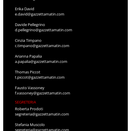
Erika David
e.david@gazzettamatin.com
Davide Pellegrino
d.pellegrino@gazzettamatin.com
Cinzia Timpano
c.timpano@gazzettamatin.com
Arianna Papalia
a.papalia@gazzettamatin.com
Thomas Piccot
t.piccot@gazzettamatin.com
Fausto Vassoney
f.vassoney@gazzettamatin.com
SEGRETERIA
Roberta Prodoti
segreteria@gazzettamatin.com
Stefania Muscolo
segreteria@gazzettamatin.com