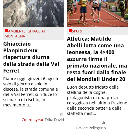
AMBIENTE
,
GHIACCIAI
,
SPORT
MONTAGNA
Atletica: Matilde
Ghiacciaio
Abelli lotta come una
Planpincieux,
leonessa, la 4×400
riapertura diurna
azzurra firma il
della strada della Val
primato nazionale, ma
Ferret
resta fuori dalla finale
dei Mondiali Under 20
Riapre oggi, giovedì 6 agosto,
solo di giorno e solo in
Buon debutto iridato della
discesa, la strada comunale
stellina della Cogne,
della Val Ferret; si riduce lo
protagonista di una prova
scenario di rischio, in
coraggiosa nell'ultima frazione
movimento u...
della seconda batteria della
staffetta mist...
di
Courmayeur
Erika David
di
Davide Pellegrino