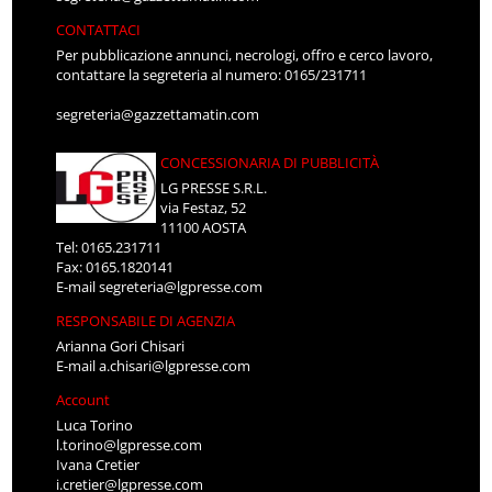
CONTATTACI
Per pubblicazione annunci, necrologi, offro e cerco lavoro,
contattare la segreteria al numero: 0165/231711
segreteria@gazzettamatin.com
CONCESSIONARIA DI PUBBLICITÀ
LG PRESSE S.R.L.
via Festaz, 52
11100 AOSTA
Tel: 0165.231711
Fax: 0165.1820141
E-mail
segreteria@lgpresse.com
RESPONSABILE DI AGENZIA
Arianna Gori Chisari
E-mail
a.chisari@lgpresse.com
Account
Luca Torino
l.torino@lgpresse.com
Ivana Cretier
i.cretier@lgpresse.com