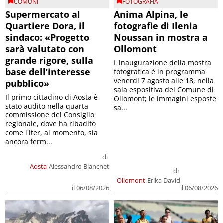
COMUNI
FOTOGRAFIA
Supermercato al
Anima Alpina, le
Quartiere Dora, il
fotografie di Ilenia
sindaco: «Progetto
Noussan in mostra a
sarà valutato con
Ollomont
grande rigore, sulla
L'inaugurazione della mostra
base dell’interesse
fotografica è in programma
venerdì 7 agosto alle 18, nella
pubblico»
sala espositiva del Comune di
Il primo cittadino di Aosta è
Ollomont; le immagini esposte
stato audito nella quarta
sa...
commissione del Consiglio
regionale, dove ha ribadito
come l'iter, al momento, sia
ancora ferm...
di
Aosta
Alessandro Bianchet
di
Ollomont
Erika David
il 06/08/2026
il 06/08/2026