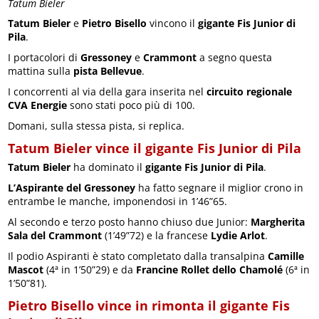
Tatum Bieler
Tatum Bieler
e
Pietro Bisello
vincono il
gigante Fis Junior di
Pila
.
I portacolori di
Gressoney
e
Crammont
a segno questa
mattina sulla
pista Bellevue
.
I concorrenti al via della gara inserita nel
circuito regionale
CVA Energie
sono stati poco più di 100.
Domani, sulla stessa pista, si replica.
Tatum Bieler vince il gigante Fis Junior di Pila
Tatum Bieler
ha dominato il
gigante Fis Junior di Pila
.
L’Aspirante del Gressoney
ha fatto segnare il miglior crono in
entrambe le manche, imponendosi in 1’46”65.
Al secondo e terzo posto hanno chiuso due Junior:
Margherita
Sala del Crammont
(1’49”72) e la francese
Lydie Arlot
.
Il podio Aspiranti è stato completato dalla transalpina
Camille
Mascot
(4ª in 1’50”29) e da
Francine Rollet dello Chamolé
(6ª in
1’50”81).
Pietro Bisello vince in rimonta il gigante Fis