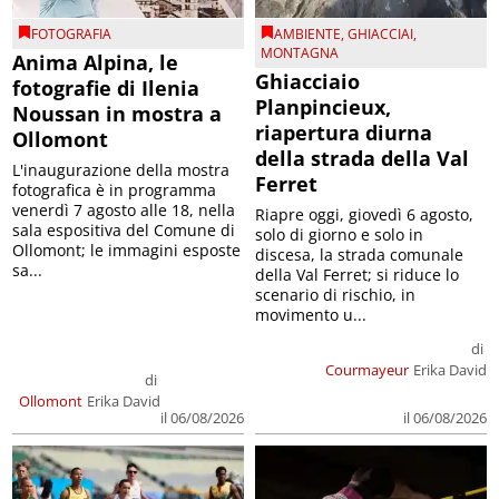
FOTOGRAFIA
AMBIENTE
,
GHIACCIAI
,
MONTAGNA
Anima Alpina, le
Ghiacciaio
fotografie di Ilenia
Planpincieux,
Noussan in mostra a
riapertura diurna
Ollomont
della strada della Val
L'inaugurazione della mostra
Ferret
fotografica è in programma
venerdì 7 agosto alle 18, nella
Riapre oggi, giovedì 6 agosto,
sala espositiva del Comune di
solo di giorno e solo in
Ollomont; le immagini esposte
discesa, la strada comunale
sa...
della Val Ferret; si riduce lo
scenario di rischio, in
movimento u...
di
Courmayeur
Erika David
di
Ollomont
Erika David
il 06/08/2026
il 06/08/2026