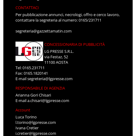
CONTATTACI
Per pubblicazione annunci, necrologi, offro e cerco lavoro,
contattare la segreteria al numero: 0165/231711
segreteria@gazzettamatin.com
CONCESSIONARIA DI PUBBLICITÀ
LG PRESSE S.R.L.
via Festaz, 52
11100 AOSTA
Tel: 0165.231711
Fax: 0165.1820141
E-mail
segreteria@lgpresse.com
RESPONSABILE DI AGENZIA
Arianna Gori Chisari
E-mail
a.chisari@lgpresse.com
Account
Luca Torino
l.torino@lgpresse.com
Ivana Cretier
i.cretier@lgpresse.com