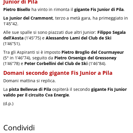
Junior di Pila
Pietro Bisello
ha vinto in rimonta il
gigante Fis Junior di Pila
.
Lo Junior del Crammont
, terzo a metà gara, ha primeggiato in
1’45”42.
Alle sue spalle si sono piazzati due altri Junior:
Filippo Segala
dell’Aosta
(1’45”75) e
Alessandro Lami del Club de Ski
(1’46”51).
Tra gli Aspiranti si è imposto
Pietro Broglio del Courmayeur
(5° in 1’46”74), seguito da
Pietro Orsenigo del Gressoney
(1’46”78) e
Peter Corbellini del Club de Ski
(1’46”84).
Domani secondo gigante Fis Junior a Pila
Domani mattina si replica.
La
pista Bellevue di Pila
ospiterà il secondo
gigante Fis Junior
valido per il circuito Cva Energie
.
(d.p.)
Condividi