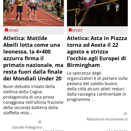
SPORT
SPORT
Atletica: Matilde
Atletica: Asta in Piazza
Abelli lotta come una
torna ad Aosta il 22
leonessa, la 4×400
agosto e strizza
azzurra firma il
l’occhio agli Europei di
primato nazionale, ma
Birmingham
resta fuori dalla finale
La speranza degli
dei Mondiali Under 20
organizzatori è di portare sulla
pedana del salotto buono
Buon debutto iridato della
della città alcuni atleti reduci
stellina della Cogne,
dalla rassegna continentale in
protagonista di una prova
programma ...
coraggiosa nell'ultima frazione
della seconda batteria della
staffetta mist...
di
Redazione Aostanews.it
di
Davide Pellegrino