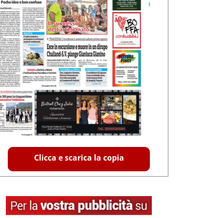
Clicca e scarica la copia