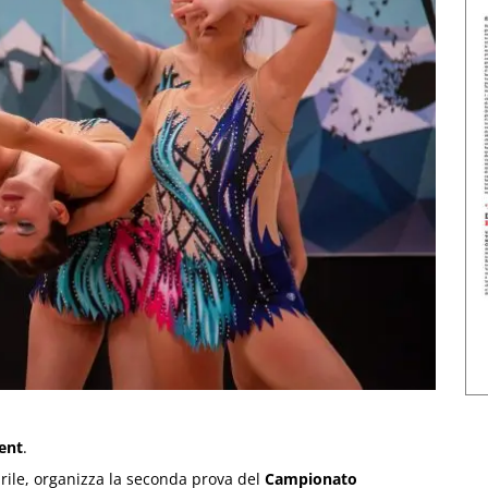
ent
.
rile, organizza la seconda prova del
Campionato