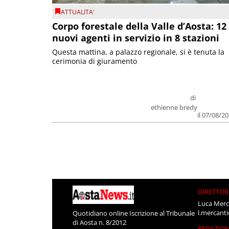
ATTUALITA'
Corpo forestale della Valle d’Aosta: 12
nuovi agenti in servizio in 8 stazioni
Questa mattina, a palazzo regionale, si è tenuta la
cerimonia di giuramento
di
ethienne bredy
il 07/08/2
DIRETTOR
Luca Merc
l.mercant
Quotidiano online Iscrizione al Tribunale
di Aosta n. 8/2012
REDAZIO