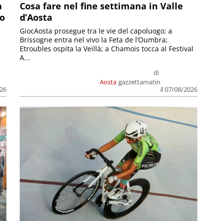
a
Cosa fare nel fine settimana in Valle
so
d’Aosta
GiocAosta prosegue tra le vie del capoluogo; a
Brissogne entra nel vivo la Feta de l’Oumbra;
.
Etroubles ospita la Veillà; a Chamois tocca al Festival
A...
di
Aosta
gazzettamatin
026
il 07/08/2026