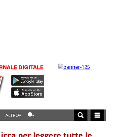
ALTRO
licca per leggere tutte le