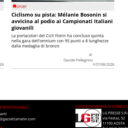
SPORT
Ciclismo su pista: Mélanie Bosonin si
avvicina al podio ai Campionati Italiani
giovanili
La portacolori del Cicli Fiorin ha concluso quinta
nella gara dell'omnium con 95 punti a 8 lunghezze
dalla medaglia di bronzo
di
Davide Pellegrino
026
il 07/08/2026
CONCESSIONARIA DI PUBBLIC
E RESPONSABILE
LG PRESSE S.R.
anti
via Festaz, 52
i@gazzettamatin.com
11100 AOSTA
NE