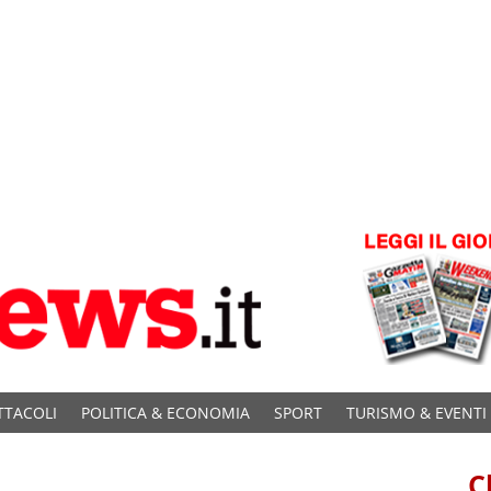
TTACOLI
POLITICA & ECONOMIA
SPORT
TURISMO & EVENTI
C