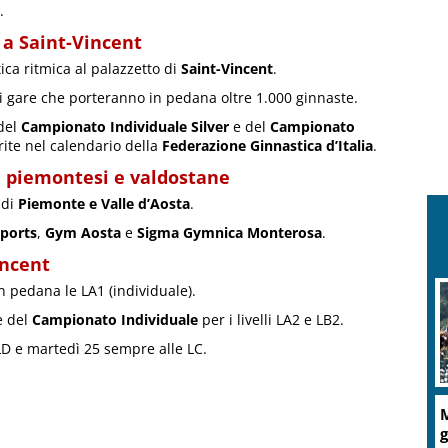
.
e a Saint-Vincent
ca ritmica al palazzetto di
Saint-Vincent
.
di gare che porteranno in pedana oltre 1.000 ginnaste.
 del
Campionato Individuale Silver
e del
Campionato
rite nel calendario della
Federazione Ginnastica d’Italia
.
tà piemontesi e valdostane
 di
Piemonte e Valle d’Aosta
.
Sports
,
Gym Aosta
e
Sigma Gymnica Monterosa
.
incent
 pedana le LA1 (individuale).
e del
Campionato Individuale
per i livelli LA2 e LB2.
LD e martedì 25 sempre alle LC.
M
g