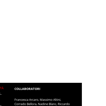
ITÀ
COLLABORATORI
L.
Francesca Arcaro, Massimo Altini,
Corrado Bellora, Nadine Blanc, Riccardo